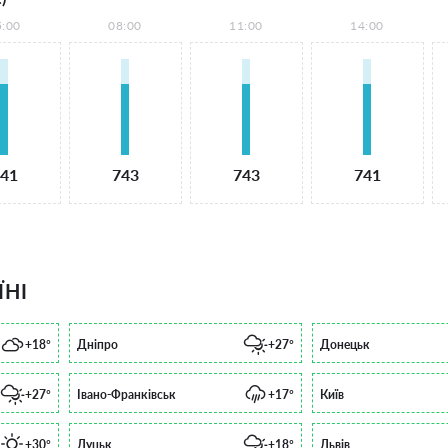
5:00
08:00
11:00
14:00
41
743
743
741
ЇНІ
+18°
Дніпро
+27°
Донецьк
+27°
Івано-Франківськ
+17°
Київ
+30°
Луцьк
+18°
Львів