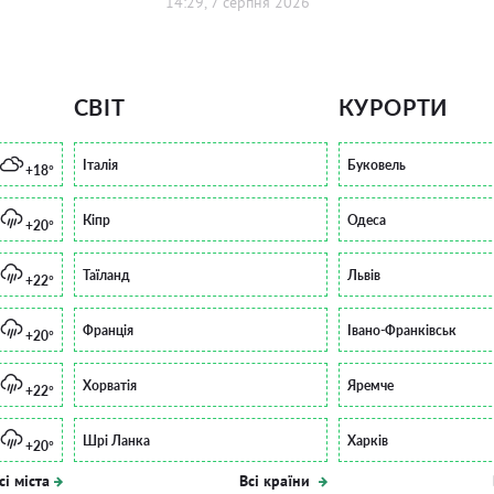
14:29, 7 серпня 2026
СВІТ
КУРОРТИ
Італія
Буковель
+18°
Кіпр
Одеса
+20°
Таїланд
Львів
+22°
Франція
Івано-Франківськ
+20°
Хорватія
Яремче
+22°
Шрі Ланка
Харків
+20°
сі міста
Всі країни