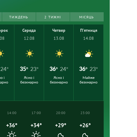
ТИЖДЕНЬ
2 ТИЖНІ
МІСЯЦЬ
орок
Середа
Четвер
П'ятниця
.08
12.08
13.08
14.08
24°
35°
23°
36°
24°
36°
23°
о і
Ясно і
Ясно і
Майже
марно
безхмарно
безхмарно
безхмарно
14:00
17:00
20:00
23:00
+36°
+34°
+29°
+26°