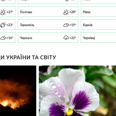
+27°
Полтава
+28°
Рівне
+23°
Тернопіль
+19°
Харків
+16°
Черкаси
+22°
Чернівці
 УКРАЇНИ ТА СВІТУ