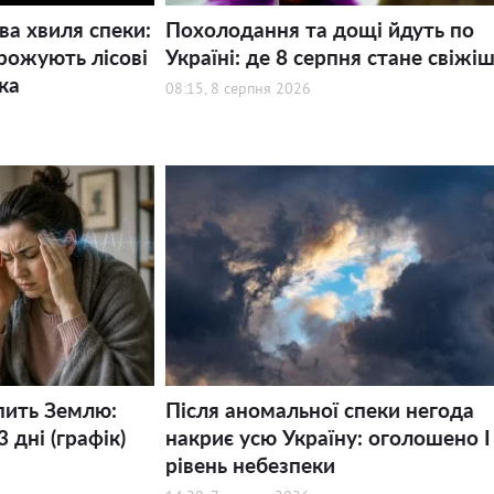
ва хвиля спеки:
Похолодання та дощі йдуть по
рожують лісові
Україні: де 8 серпня стане свіжі
ка
08:15, 8 серпня 2026
пить Землю:
Після аномальної спеки негода
 дні (графік)
накриє усю Україну: оголошено І
рівень небезпеки