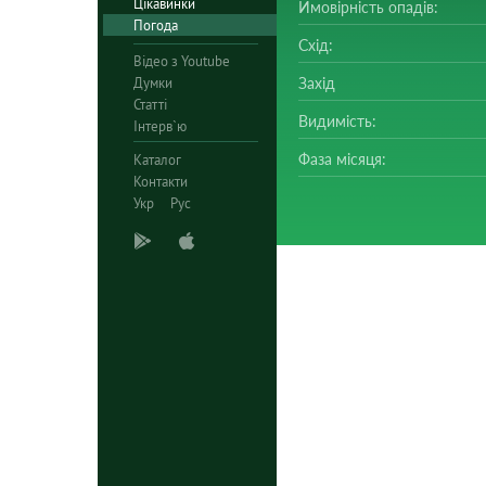
Цікавинки
Ймовірність опадів:
Погода
Схід:
Відео з Youtube
Думки
Захід
Статті
Видимість:
Інтерв`ю
Фаза місяця:
Каталог
Контакти
Укр
Рус