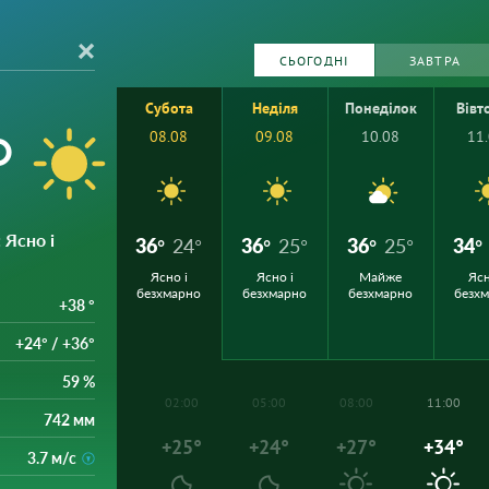
СЬОГОДНІ
ЗАВТРА
Субота
Неділя
Понеділок
Вівт
°
08.08
09.08
10.08
11
: Ясно і
36°
24°
36°
25°
36°
25°
34°
Ясно і
Ясно і
Майже
Ясн
безхмарно
безхмарно
безхмарно
безх
+38 °
+24° / +36°
59 %
02:00
05:00
08:00
11:00
742 мм
+25°
+24°
+27°
+34°
3.7 м/с