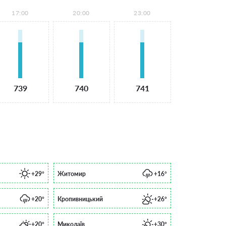
17:00
20:00
23:00
739
740
741
+29°
Житомир
+16°
+20°
Кропивницький
+26°
+20°
Миколаїв
+30°