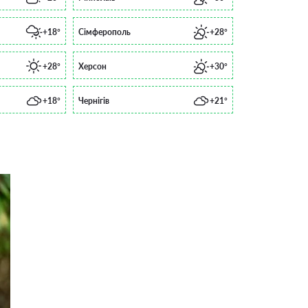
+18°
Сімферополь
+28°
+28°
Херсон
+30°
+18°
Чернігів
+21°