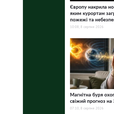
Європу накрила но
яким курортам заг
пожежі та небезпе
10:08, 8 серпня 2026
Магнітна буря охо
свіжий прогноз на 3
07:10, 8 серпня 2026