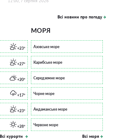
12:00, 7 серпня 2026
Всі новини про погоду
МОРЯ
Азовське море
+23°
Карибське море
+27°
Середземне море
+20°
Чорне море
+17°
Андаманське море
+23°
Червоне море
+28°
Всі курорти
Всі моря