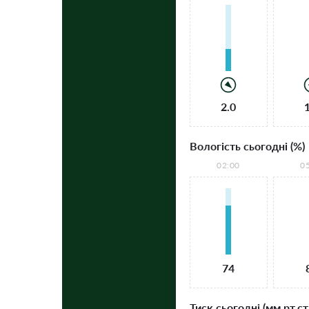
2.0
Вологість сьогодні (%)
02:00
0
74
Тиск сьогодні (мм рт.ст.