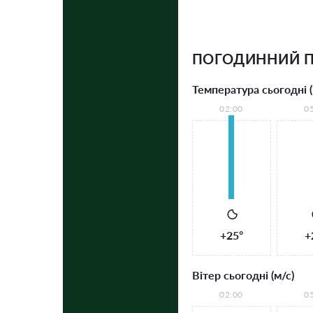
ПОГОДИННИЙ П
Температура сьогодні (
02:00
0
+25°
+
Вітер сьогодні (м/с)
02:00
0