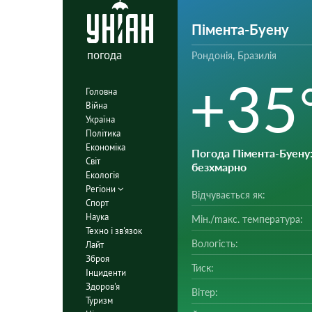
Пімента-Буену
погода
Рондонія, Бразилія
+35
Головна
Війна
Україна
Політика
Економіка
Погода Пімента-Буену
Світ
безхмарно
Екологія
Регіони
Відчувається як:
Спорт
Наука
Мін./mакс. температура:
Техно і зв'язок
Вологість:
Лайт
Зброя
Тиск:
Інциденти
Здоров'я
Вітер:
Туризм