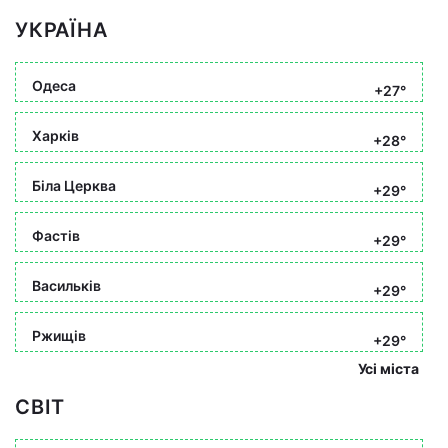
УКРАЇНА
Одеса
+27°
Харків
+28°
Біла Церква
+29°
Фастів
+29°
Васильків
+29°
Ржищів
+29°
Усі міста
СВІТ