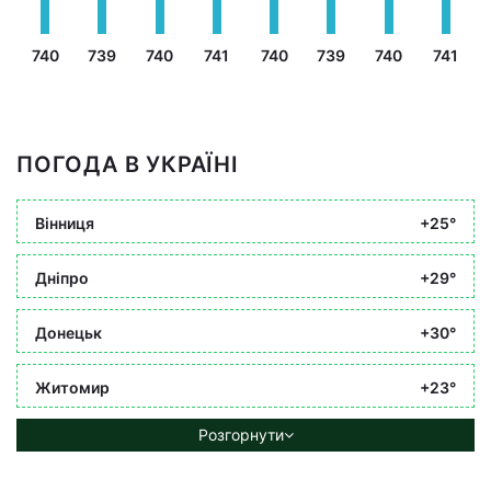
740
739
740
741
740
739
740
741
ПОГОДА В УКРАЇНІ
Вінниця
+25°
Дніпро
+29°
Донецьк
+30°
Житомир
+23°
Розгорнути