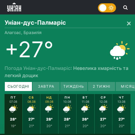
Уніан-дус-Палмаріс
Алагоас, Бразилія
+27°
Погода Уніан-дус-Палмаріс
: Невелика хмарність та
легкий дощик
СЬОГОДНІ
ЗАВТРА
ТИЖДЕНЬ
2 ТИЖНІ
МІСЯЦ
ПТ
СБ
НД
ПН
ВТ
СР
ЧТ
07.08
08.08
09.08
10.08
11.08
12.08
13.08
28°
27°
28°
28°
26°
27°
27°
19°
21°
20°
21°
20°
20°
20°