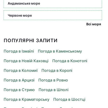
Андаманське море
Червоне море
Всі моря
ПОПУЛЯРНІ ЗАПИТИ
Погода в Ізмаїлі
Погода в Каменському
Погода в Новій Каховці
Погода в Конотопі
Погода в Коломиї
Погода в Коропі
Погода в Арцизі
Погода в Ровно
Погода в Стрию
Погода в Шполі
Погода в Краматорську
Погода в Шостці