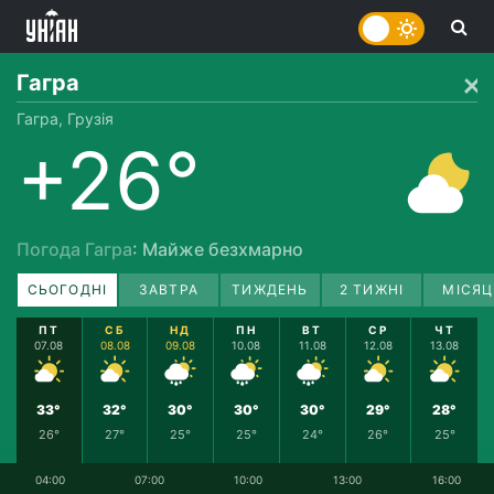
Гагра
Гагра, Грузія
+26°
Погода Гагра
: Майже безхмарно
СЬОГОДНІ
ЗАВТРА
ТИЖДЕНЬ
2 ТИЖНІ
МІСЯЦ
ПТ
СБ
НД
ПН
ВТ
СР
ЧТ
07.08
08.08
09.08
10.08
11.08
12.08
13.08
33°
32°
30°
30°
30°
29°
28°
26°
27°
25°
25°
24°
26°
25°
04:00
07:00
10:00
13:00
16:00