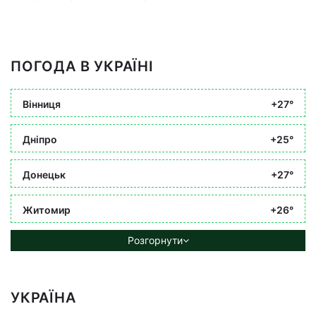
ПОГОДА В УКРАЇНІ
Вінниця
+27°
Дніпро
+25°
Донецьк
+27°
Житомир
+26°
Розгорнути
УКРАЇНА