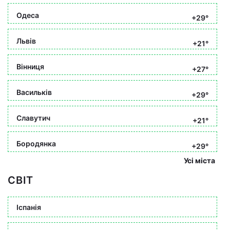
Одеса
+29°
Львів
+21°
Вінниця
+27°
Васильків
+29°
Славутич
+21°
Бородянка
+29°
Усі міста
СВІТ
Іспанія