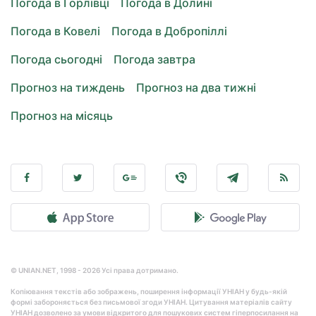
Погода в Горлівці
Погода в Долині
Погода в Ковелі
Погода в Добропіллі
Погода сьогодні
Погода завтра
Прогноз на тиждень
Прогноз на два тижні
Прогноз на місяць
© UNIAN.NET, 1998 - 2026 Усі права дотримано.
Копіювання текстів або зображень, поширення інформації УНІАН у будь-якій
формі забороняється без письмової згоди УНІАН. Цитування матеріалів сайту
УНІАН дозволено за умови відкритого для пошукових систем гіперпосилання на