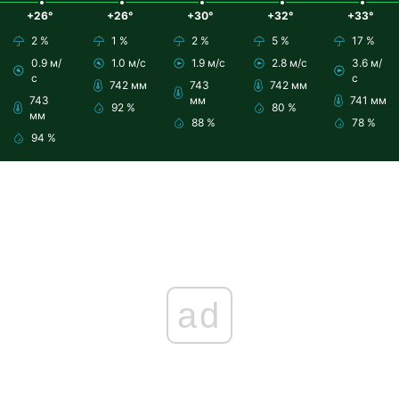
+26°
+26°
+30°
+32°
+33°
2 %
1 %
2 %
5 %
17 %
0.9 м/
1.0 м/с
1.9 м/с
2.8 м/с
3.6 м/
с
с
742 мм
743
742 мм
743
мм
741 мм
92 %
80 %
мм
88 %
78 %
94 %
ad