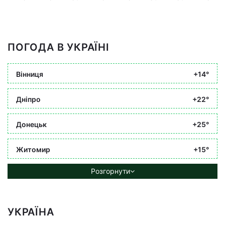
ПОГОДА В УКРАЇНІ
Вінниця
+14°
Дніпро
+22°
Донецьк
+25°
Житомир
+15°
Розгорнути
УКРАЇНА