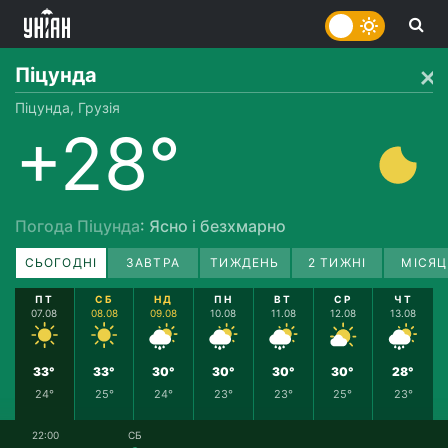
Піцунда
Піцунда, Грузія
+28°
Погода Піцунда
: Ясно і безхмарно
СЬОГОДНІ
ЗАВТРА
ТИЖДЕНЬ
2 ТИЖНІ
МІСЯЦ
ПТ
СБ
НД
ПН
ВТ
СР
ЧТ
07.08
08.08
09.08
10.08
11.08
12.08
13.08
33°
33°
30°
30°
30°
30°
28°
24°
25°
24°
23°
23°
25°
23°
22:00
СБ