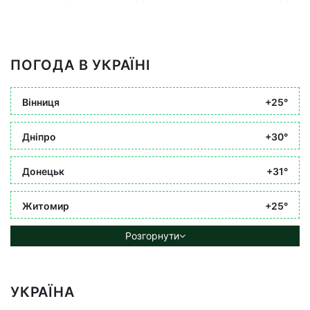
ПОГОДА В УКРАЇНІ
Вінниця
+25°
Дніпро
+30°
Донецьк
+31°
Житомир
+25°
Розгорнути
УКРАЇНА