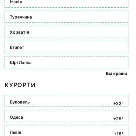
Італія
Туреччина
Хорватія
Єгипет
Шрі Ланка
Всі країни
КУРОРТИ
Буковель
+22°
Одеса
+29°
Львів
+18°