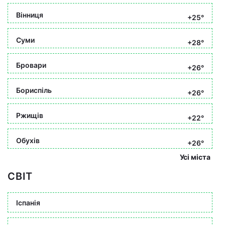
Вінниця
+25°
Суми
+28°
Бровари
+26°
Бориспіль
+26°
Ржищів
+22°
Обухів
+26°
Усі міста
СВІТ
Іспанія