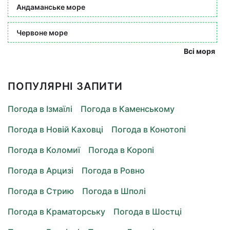
Андаманське море
Червоне море
Всі моря
ПОПУЛЯРНІ ЗАПИТИ
Погода в Ізмаїлі
Погода в Каменському
Погода в Новій Каховці
Погода в Конотопі
Погода в Коломиї
Погода в Коропі
Погода в Арцизі
Погода в Ровно
Погода в Стрию
Погода в Шполі
Погода в Краматорську
Погода в Шостці