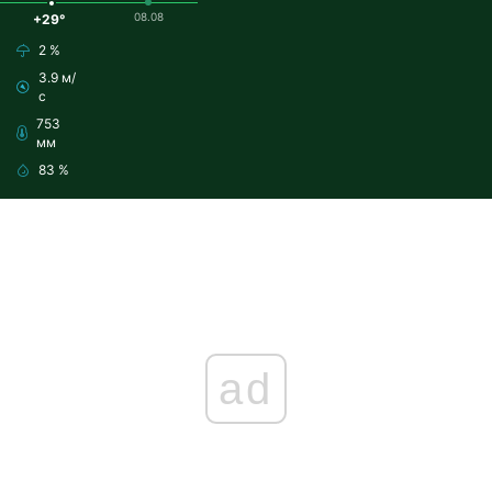
08.08
+29°
2 %
3.9 м/
с
753
мм
83 %
ad