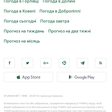
Погода в Горлівці
Погода в Долині
Погода в Ковелі
Погода в Добропіллі
Погода сьогодні
Погода завтра
Прогноз на тиждень
Прогноз на два тижні
Прогноз на місяць
© UNIAN.NET, 1998 - 2026 Усі права дотримано.
Копіювання текстів або зображень, поширення інформації УНІАН у будь-якій
формі забороняється без письмової згоди УНІАН. Цитування матеріалів сайту
УНІАН дозволено за умови відкритого для пошукових систем гіперпосилання на