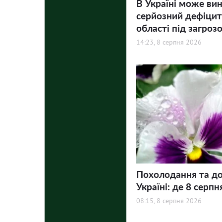
В Україні може ви
серйозний дефіцит 
області під загроз
14:23, 8 серпня 2026
Похолодання та до
Україні: де 8 серпн
08:15, 8 серпня 2026