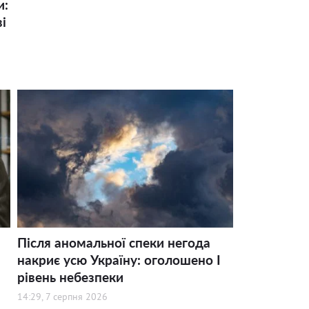
и:
і
Після аномальної спеки негода
накриє усю Україну: оголошено І
рівень небезпеки
14:29, 7 серпня 2026