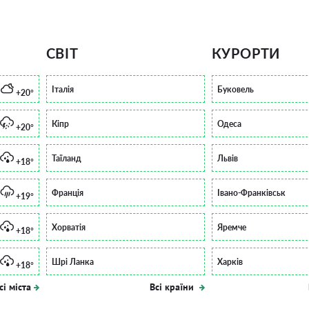
СВІТ
КУРОРТИ
Італія
Буковель
+20°
Кіпр
Одеса
+20°
Таїланд
Львів
+18°
Франція
Івано-Франківськ
+19°
Хорватія
Яремче
+18°
Шрі Ланка
Харків
+18°
сі міста
Всі країни