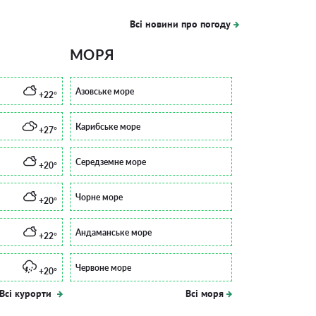
Всі новини про погоду
МОРЯ
Азовське море
+22°
Карибське море
+27°
Середземне море
+20°
Чорне море
+20°
Андаманське море
+22°
Червоне море
+20°
Всі курорти
Всі моря