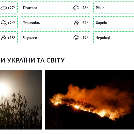
+27°
Полтава
+26°
Рівне
+24°
Тернопіль
+22°
Харків
+18°
Черкаси
+19°
Чернівці
 УКРАЇНИ ТА СВІТУ