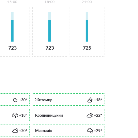
15:00
18:00
21:00
723
723
725
+30°
Житомир
+18°
+18°
Кропивницький
+22°
+20°
Миколаїв
+29°