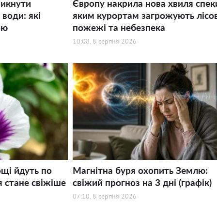
никнути
Європу накрила нова хвиля спек
води: які
яким курортам загрожують лісов
ою
пожежі та небезпека
10:08, 8 серпня 2026
щі йдуть по
Магнітна буря охопить Землю:
я стане свіжіше
свіжий прогноз на 3 дні (графік)
07:10, 8 серпня 2026