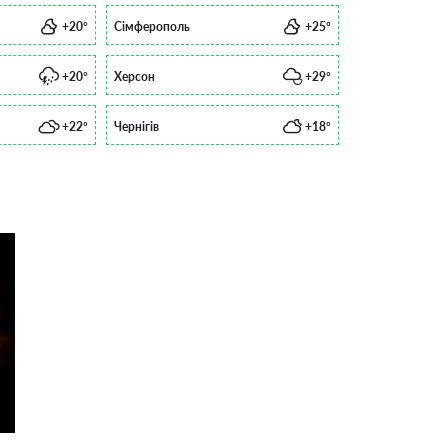
+20°
Сімферополь
+25°
+20°
Херсон
+29°
+22°
Чернігів
+18°