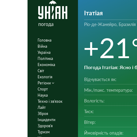
Ітатіая
погода
Ріо-де-Жанейро, Бразилія
+21
Головна
Війна
Україна
Політика
Економіка
Погода Ітатіая
: Ясно і
Світ
Екологія
Відчувається як:
Регіони
Спорт
Мін./mакс. температура:
Наука
Вологість:
Техно і зв'язок
Лайт
Тиск:
Зброя
Інциденти
Вітер:
Здоров'я
Туризм
Ймовірність опадів: