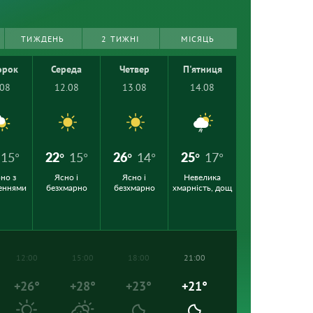
ТИЖДЕНЬ
2 ТИЖНІ
МІСЯЦЬ
орок
Середа
Четвер
П'ятниця
.08
12.08
13.08
14.08
15°
22°
15°
26°
14°
25°
17°
но з
Ясно і
Ясно і
Невелика
еннями
безхмарно
безхмарно
хмарність, дощ
12:00
15:00
18:00
21:00
+26°
+28°
+23°
+21°