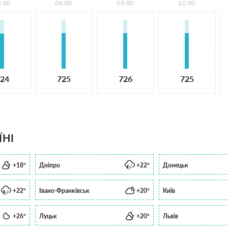
3:00
06:00
09:00
12:00
24
725
726
725
ЇНІ
+18°
Дніпро
+22°
Донецьк
+22°
Івано-Франківськ
+20°
Київ
+26°
Луцьк
+20°
Львів