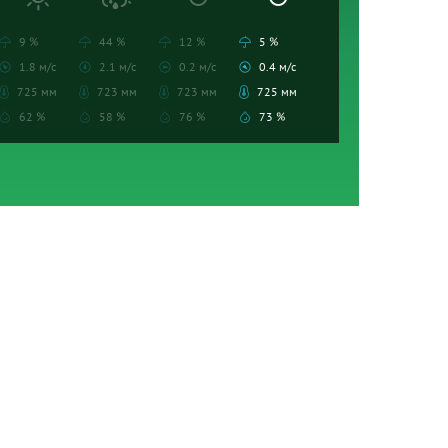
9 %
44 %
12 %
5 %
1.8 м/с
2.1 м/с
0.2 м/с
0.4 м/с
725 мм
723 мм
723 мм
725 мм
62 %
58 %
76 %
73 %