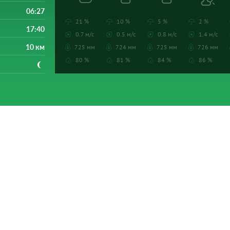
06:27
21 %
10 %
5 %
2 %
17:40
0.7 м/с
0.5 м/с
0.8 м/с
1.4 м/с
10 км
725 мм
724 мм
725 мм
726 мм
80 %
81 %
84 %
86 %