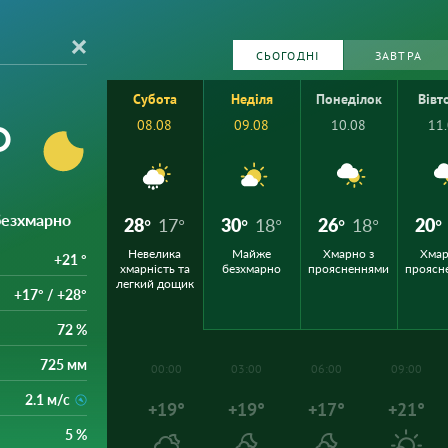
СЬОГОДНІ
ЗАВТРА
Субота
Неділя
Понеділок
Вівт
°
08.08
09.08
10.08
11
 безхмарно
28°
17°
30°
18°
26°
18°
20°
Невелика
Майже
Хмарно з
Хмар
+21 °
хмарність та
безхмарно
проясненнями
проясн
легкий дощик
+17° / +28°
72 %
725 мм
00:00
03:00
06:00
09:00
2.1 м/с
+19°
+19°
+17°
+21°
5 %