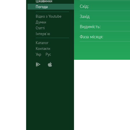
Цікавинки
Схід:
Погода
Відео з Youtube
Захід
Думки
Видимість:
Статті
Інтерв`ю
Фаза місяця:
Каталог
Контакти
Укр
Рус