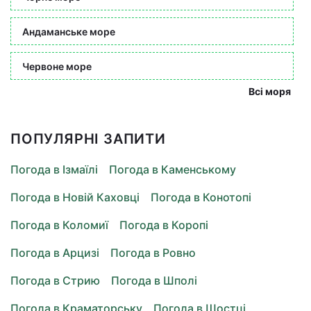
Андаманське море
Червоне море
Всі моря
ПОПУЛЯРНІ ЗАПИТИ
Погода в Ізмаїлі
Погода в Каменському
Погода в Новій Каховці
Погода в Конотопі
Погода в Коломиї
Погода в Коропі
Погода в Арцизі
Погода в Ровно
Погода в Стрию
Погода в Шполі
Погода в Краматорську
Погода в Шостці