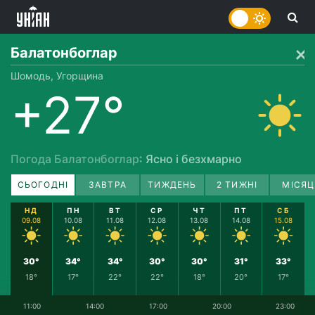
Балатонбоглар
Шомодь, Угорщина
+27°
Погода Балатонбоглар
: Ясно і безхмарно
СЬОГОДНІ
ЗАВТРА
ТИЖДЕНЬ
2 ТИЖНІ
МІСЯЦ
НД
ПН
ВТ
СР
ЧТ
ПТ
СБ
09.08
10.08
11.08
12.08
13.08
14.08
15.08
30°
34°
34°
30°
30°
31°
33°
18°
17°
22°
22°
18°
20°
17°
11:00
14:00
17:00
20:00
23:00