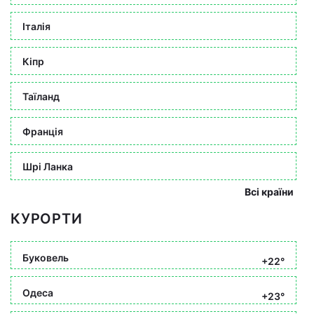
Італія
Кіпр
Таїланд
Франція
Шрі Ланка
Всі країни
КУРОРТИ
Буковель
+22°
Одеса
+23°