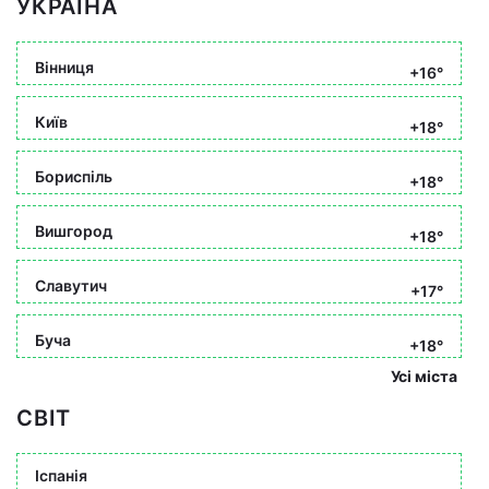
УКРАЇНА
Вінниця
+16°
Київ
+18°
Бориспіль
+18°
Вишгород
+18°
Славутич
+17°
Буча
+18°
Усі міста
СВІТ
Іспанія