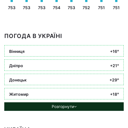
753
753
753
754
753
752
751
751
ПОГОДА В УКРАЇНІ
Вінниця
+16°
Дніпро
+21°
Донецьк
+29°
Житомир
+18°
Розгорнути