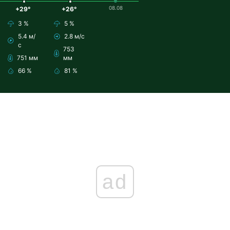
08.08
+29°
+26°
3 %
5 %
5.4 м/
2.8 м/с
с
753
751 мм
мм
66 %
81 %
ad