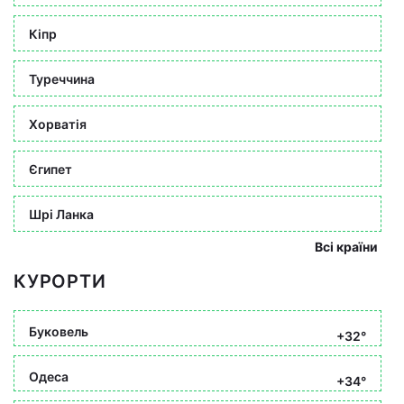
Кіпр
Туреччина
Хорватія
Єгипет
Шрі Ланка
Всі країни
КУРОРТИ
Буковель
+32°
Одеса
+34°