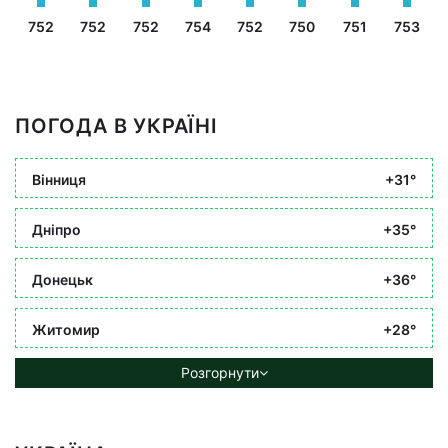
752
752
752
754
752
750
751
753
ПОГОДА В УКРАЇНІ
Вінниця
+31°
Дніпро
+35°
Донецьк
+36°
Житомир
+28°
Розгорнути