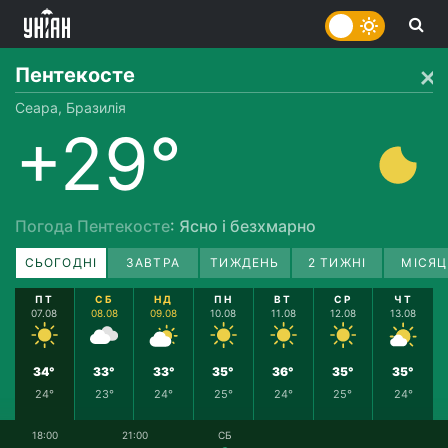
Пентекосте
Сеара, Бразилія
+29°
Погода Пентекосте
: Ясно і безхмарно
СЬОГОДНІ
ЗАВТРА
ТИЖДЕНЬ
2 ТИЖНІ
МІСЯЦ
ПТ
СБ
НД
ПН
ВТ
СР
ЧТ
07.08
08.08
09.08
10.08
11.08
12.08
13.08
34°
33°
33°
35°
36°
35°
35°
24°
23°
24°
25°
24°
25°
24°
18:00
21:00
СБ