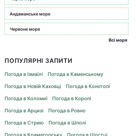
Андаманське море
Червоне море
Всі моря
ПОПУЛЯРНІ ЗАПИТИ
Погода в Ізмаїлі
Погода в Каменському
Погода в Новій Каховці
Погода в Конотопі
Погода в Коломиї
Погода в Коропі
Погода в Арцизі
Погода в Ровно
Погода в Стрию
Погода в Шполі
Погода в Краматорську
Погода в Шостці