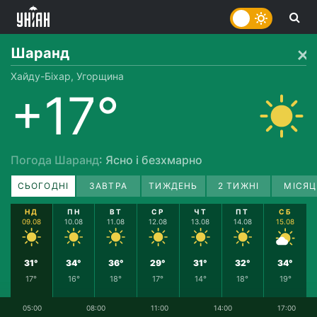
Шаранд
Хайду-Біхар, Угорщина
+17°
Погода Шаранд
: Ясно і безхмарно
СЬОГОДНІ
ЗАВТРА
ТИЖДЕНЬ
2 ТИЖНІ
МІСЯЦ
НД
ПН
ВТ
СР
ЧТ
ПТ
СБ
09.08
10.08
11.08
12.08
13.08
14.08
15.08
31°
34°
36°
29°
31°
32°
34°
17°
16°
18°
17°
14°
18°
19°
05:00
08:00
11:00
14:00
17:00