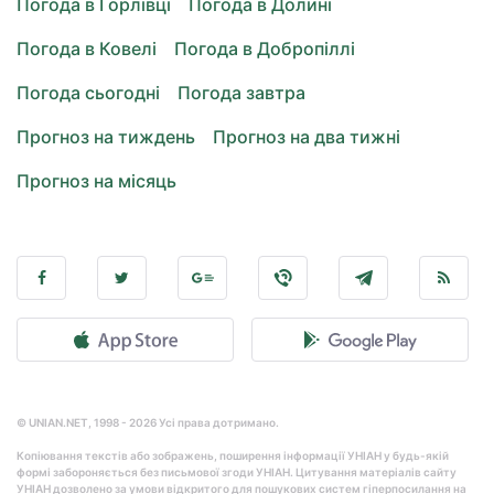
Погода в Горлівці
Погода в Долині
Погода в Ковелі
Погода в Добропіллі
Погода сьогодні
Погода завтра
Прогноз на тиждень
Прогноз на два тижні
Прогноз на місяць
© UNIAN.NET, 1998 - 2026 Усі права дотримано.
Копіювання текстів або зображень, поширення інформації УНІАН у будь-якій
формі забороняється без письмової згоди УНІАН. Цитування матеріалів сайту
УНІАН дозволено за умови відкритого для пошукових систем гіперпосилання на