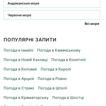
Андаманське море
Червоне море
Всі моря
ПОПУЛЯРНІ ЗАПИТИ
Погода в Ізмаїлі
Погода в Каменському
Погода в Новій Каховці
Погода в Конотопі
Погода в Коломиї
Погода в Коропі
Погода в Арцизі
Погода в Ровно
Погода в Стрию
Погода в Шполі
Погода в Краматорську
Погода в Шостці