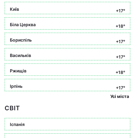
Київ
+17°
Біла Церква
+18°
Бориспіль
+17°
Васильків
+17°
Ржищів
+18°
Ірпінь
+17°
Усі міста
СВІТ
Іспанія