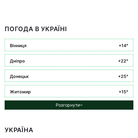
ПОГОДА В УКРАЇНІ
Вінниця
+14°
Дніпро
+22°
Донецьк
+25°
Житомир
+15°
Розгорнути
УКРАЇНА