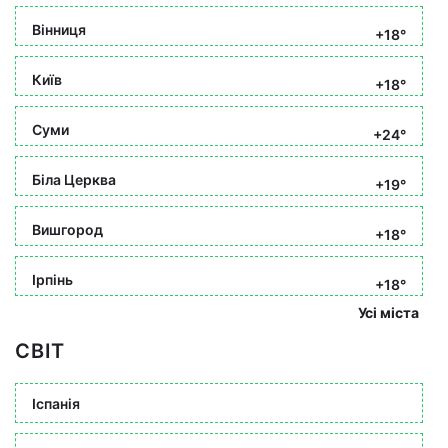
Вінниця
+18°
Київ
+18°
Суми
+24°
Біла Церква
+19°
Вишгород
+18°
Ірпінь
+18°
Усі міста
СВІТ
Іспанія