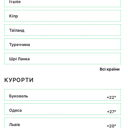
Італія
Кіпр
Таїланд
Туреччина
Шрі Ланка
Всі країни
КУРОРТИ
Буковель
+22°
Одеса
+27°
Львів
+20°