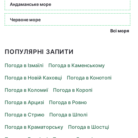
Андаманське море
Червоне море
Всі моря
ПОПУЛЯРНІ ЗАПИТИ
Погода в Ізмаїлі
Погода в Каменському
Погода в Новій Каховці
Погода в Конотопі
Погода в Коломиї
Погода в Коропі
Погода в Арцизі
Погода в Ровно
Погода в Стрию
Погода в Шполі
Погода в Краматорську
Погода в Шостці