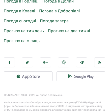
Погода в Горлівці
Погода в Долині
Погода в Ковелі
Погода в Добропіллі
Погода сьогодні
Погода завтра
Прогноз на тиждень
Прогноз на два тижні
Прогноз на місяць
© UNIAN.NET, 1998 - 2026 Усі права дотримано.
Копіювання текстів або зображень, поширення інформації УНІАН у будь-якій
формі забороняється без письмової згоди УНІАН. Цитування матеріалів сайту
УНІАН дозволено за умови відкритого для пошукових систем гіперпосилання на