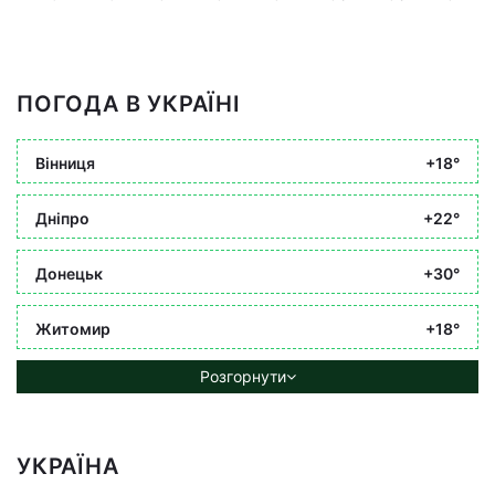
ПОГОДА В УКРАЇНІ
Вінниця
+18°
Дніпро
+22°
Донецьк
+30°
Житомир
+18°
Розгорнути
УКРАЇНА