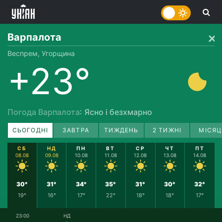
Варпалота
Веспрем, Угорщина
+23°
Погода Варпалота
: Ясно і безхмарно
СЬОГОДНІ
ЗАВТРА
ТИЖДЕНЬ
2 ТИЖНІ
МІСЯЦ
СБ
НД
ПН
ВТ
СР
ЧТ
ПТ
08.08
09.08
10.08
11.08
12.08
13.08
14.08
30°
31°
34°
35°
31°
30°
32°
19°
16°
17°
22°
18°
18°
17°
23:00
НД