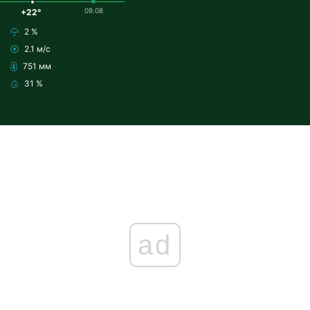
09.08
+22°
2 %
2.1 м/с
751 мм
31 %
ad