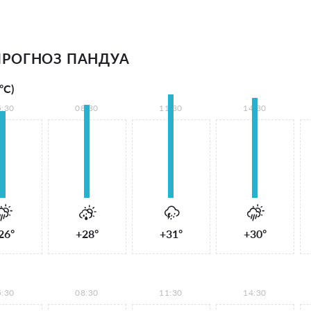
РОГНОЗ ПАНДУА
°С)
5:30
08:30
11:30
14:30
26°
+28°
+31°
+30°
5:30
08:30
11:30
14:30