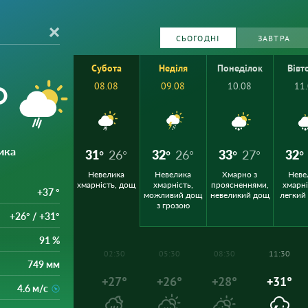
СЬОГОДНІ
ЗАВТРА
Субота
Неділя
Понеділок
Вівт
°
08.08
09.08
10.08
11
ика
31°
26°
32°
26°
33°
27°
32°
Невелика
Невелика
Хмарно з
Неве
хмарність, дощ
хмарність,
проясненнями,
хмарні
+37 °
можливий дощ
невеликий дощ
легкий
з грозою
+26° / +31°
91 %
02:30
05:30
08:30
11:30
749 мм
+27°
+26°
+28°
+31°
4.6 м/с