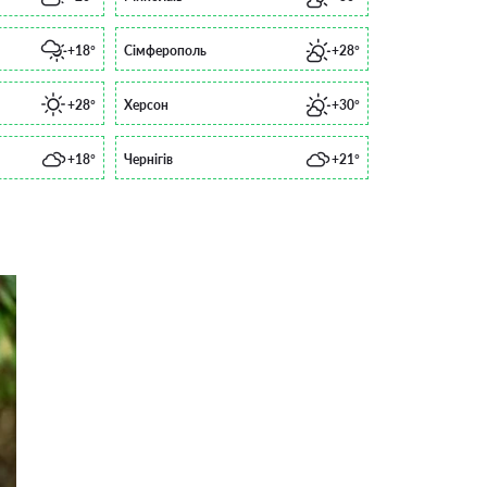
+18°
Сімферополь
+28°
+28°
Херсон
+30°
+18°
Чернігів
+21°