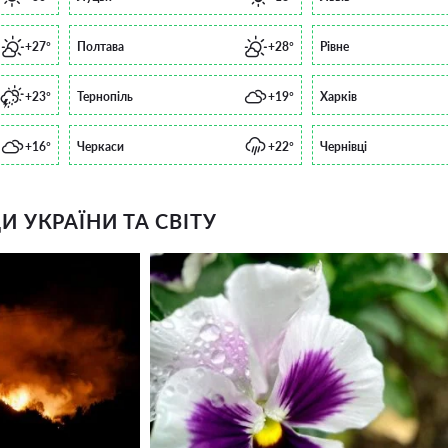
+27°
Полтава
+28°
Рівне
+23°
Тернопіль
+19°
Харків
+16°
Черкаси
+22°
Чернівці
 УКРАЇНИ ТА СВІТУ