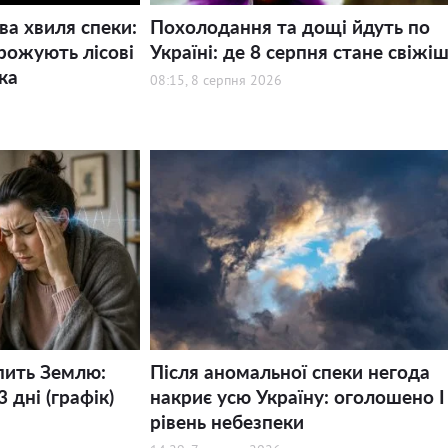
ва хвиля спеки:
Похолодання та дощі йдуть по
рожують лісові
Україні: де 8 серпня стане свіжі
ка
08:15, 8 серпня 2026
пить Землю:
Після аномальної спеки негода
 дні (графік)
накриє усю Україну: оголошено І
рівень небезпеки