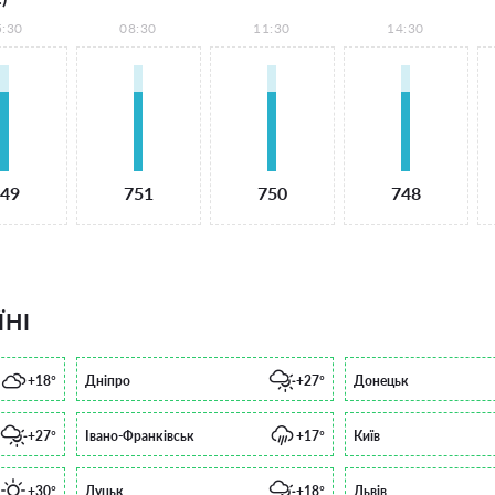
5:30
08:30
11:30
14:30
49
751
750
748
ЇНІ
+18°
Дніпро
+27°
Донецьк
+27°
Івано-Франківськ
+17°
Київ
+30°
Луцьк
+18°
Львів