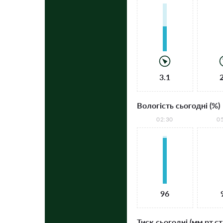
3.1
Вологість сьогодні (%)
02:30
0
96
Тиск сьогодні (мм рт.ст.