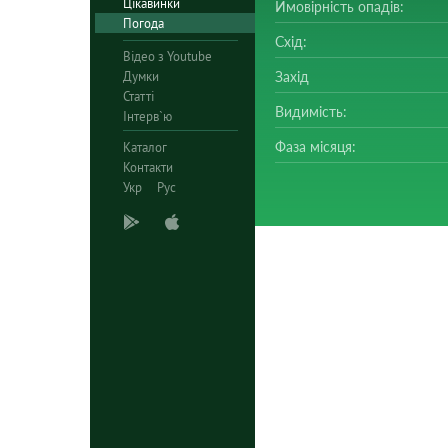
Цікавинки
Ймовірність опадів:
Погода
Схід:
Відео з Youtube
Думки
Захід
Статті
Видимість:
Інтерв`ю
Фаза місяця:
Каталог
Контакти
Укр
Рус