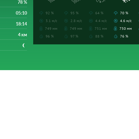
78 %
05:10
92 %
95 %
64 %
70 %
3.1 м/с
2.8 м/с
4.4 м/с
4.6 м/с
18:14
749 мм
749 мм
751 мм
750 мм
4 км
96 %
97 %
88 %
76 %