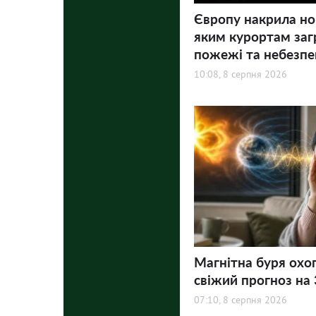
Європу накрила но
яким курортам заг
пожежі та небезпе
10:08, 8 серпня 2026
Магнітна буря охо
свіжий прогноз на 3
07:10, 8 серпня 2026