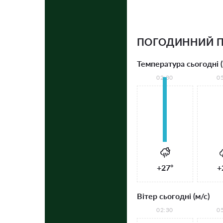
ПОГОДИННИЙ П
Температура сьогодні (
02:30
0
+27°
+
Вітер сьогодні (м/с)
02:30
0