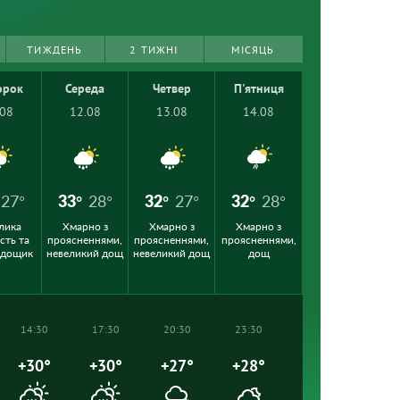
ТИЖДЕНЬ
2 ТИЖНІ
МІСЯЦЬ
орок
Середа
Четвер
П'ятниця
.08
12.08
13.08
14.08
27°
33°
28°
32°
27°
32°
28°
лика
Хмарно з
Хмарно з
Хмарно з
сть та
проясненнями,
проясненнями,
проясненнями,
 дощик
невеликий дощ
невеликий дощ
дощ
14:30
17:30
20:30
23:30
+30°
+30°
+27°
+28°