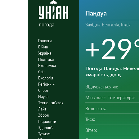
Пандуа
погода
Західна Бенгалія, Індія
+29
Головна
Війна
Україна
Політика
Економіка
Погода Пандуа
: Невел
Світ
хмарність, дощ
Екологія
Регіони
Відчувається як:
Спорт
Наука
Мін./mакс. температура:
Техно і зв'язок
Вологість:
Лайт
Зброя
Тиск:
Інциденти
Здоров'я
Вітер:
Туризм