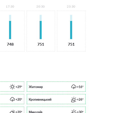
17:30
20:30
23:30
748
751
751
+29°
Житомир
+16°
+20°
Кропивницький
+26°
+20°
Миколаїв
+30°