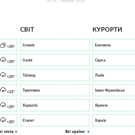
14:29, 7 серпня 2026
СВІТ
КУРОРТИ
Іспанія
Буковель
+20°
Італія
Одеса
+20°
Таїланд
Львів
+20°
Туреччина
Івано-Франківськ
+22°
Хорватія
Яремче
+20°
Єгипет
Харків
+20°
сі міста
Всі країни