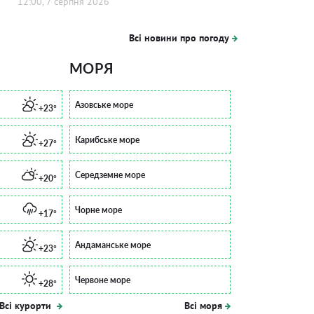
12:00, 7 серпня 2026
Всі новини про погоду
МОРЯ
Азовське море
+23°
Карибське море
+27°
Середземне море
+20°
Чорне море
+17°
Андаманське море
+23°
Червоне море
+28°
Всі курорти
Всі моря