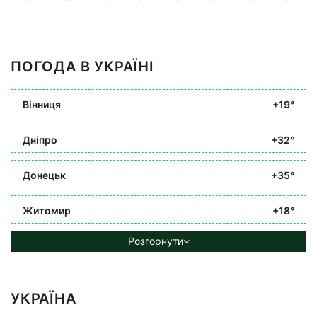
ПОГОДА В УКРАЇНІ
Вінниця
+19°
Дніпро
+32°
Донецьк
+35°
Житомир
+18°
Розгорнути
УКРАЇНА