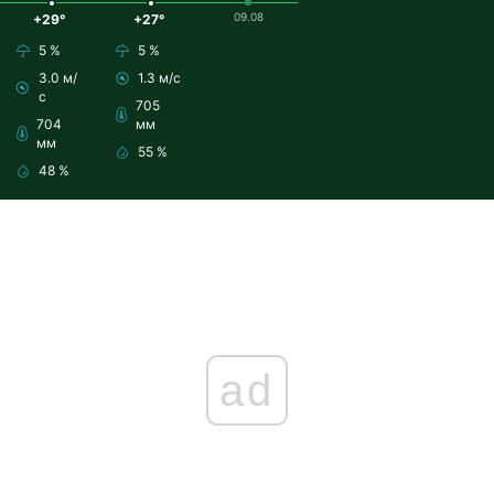
09.08
+29°
+27°
5 %
5 %
3.0 м/
1.3 м/с
с
705
704
мм
мм
55 %
48 %
ad