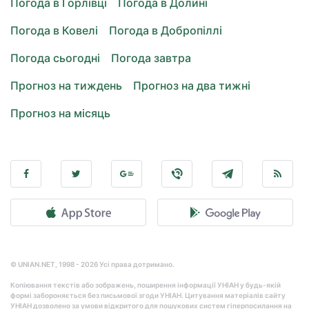
Погода в Горлівці
Погода в Долині
Погода в Ковелі
Погода в Добропіллі
Погода сьогодні
Погода завтра
Прогноз на тиждень
Прогноз на два тижні
Прогноз на місяць
© UNIAN.NET, 1998 - 2026 Усі права дотримано.
Копіювання текстів або зображень, поширення інформації УНІАН у будь-якій
формі забороняється без письмової згоди УНІАН. Цитування матеріалів сайту
УНІАН дозволено за умови відкритого для пошукових систем гіперпосилання на