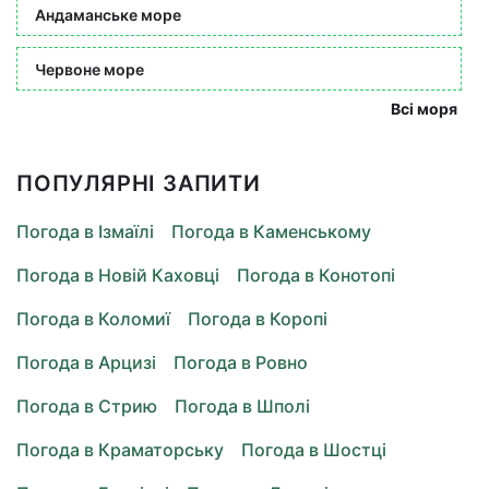
Андаманське море
Червоне море
Всі моря
ПОПУЛЯРНІ ЗАПИТИ
Погода в Ізмаїлі
Погода в Каменському
Погода в Новій Каховці
Погода в Конотопі
Погода в Коломиї
Погода в Коропі
Погода в Арцизі
Погода в Ровно
Погода в Стрию
Погода в Шполі
Погода в Краматорську
Погода в Шостці