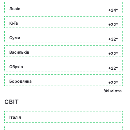
Львів
+24°
Київ
+22°
Суми
+32°
Васильків
+22°
Обухів
+22°
Бородянка
+22°
Усі міста
СВІТ
Італія