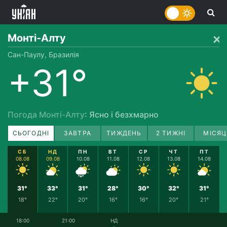
Монті-Алту
Сан-Паулу, Бразилія
+31°
Погода Монті-Алту
: Ясно і безхмарно
СЬОГОДНІ
ЗАВТРА
ТИЖДЕНЬ
2 ТИЖНІ
МІСЯЦ
СБ
НД
ПН
ВТ
СР
ЧТ
ПТ
08.08
09.08
10.08
11.08
12.08
13.08
14.08
31°
33°
31°
28°
30°
32°
31°
18°
22°
20°
16°
16°
20°
21°
18:00
21:00
НД