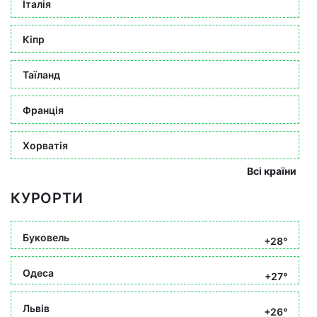
Італія
Кіпр
Таїланд
Франція
Хорватія
Всі країни
КУРОРТИ
Буковель
+28°
Одеса
+27°
Львів
+26°