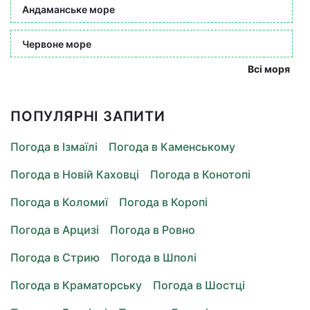
Андаманське море
Червоне море
Всі моря
ПОПУЛЯРНІ ЗАПИТИ
Погода в Ізмаїлі
Погода в Каменському
Погода в Новій Каховці
Погода в Конотопі
Погода в Коломиї
Погода в Коропі
Погода в Арцизі
Погода в Ровно
Погода в Стрию
Погода в Шполі
Погода в Краматорську
Погода в Шостці