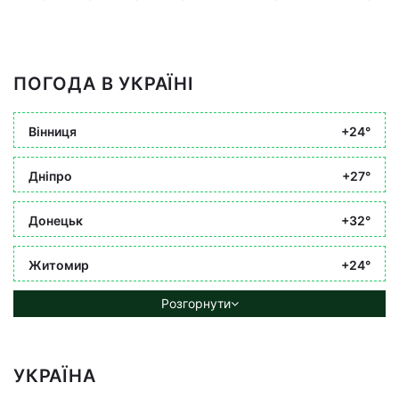
ПОГОДА В УКРАЇНІ
Вінниця
+24°
Дніпро
+27°
Донецьк
+32°
Житомир
+24°
Розгорнути
УКРАЇНА