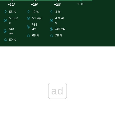
10.08
+32°
+29°
+28°
55 %
12 %
4 %
5.3 м/
5.1 м/с
4.9 м/
с
с
744
743
мм
745 мм
мм
68 %
78 %
59 %
ad