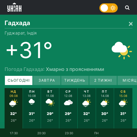
Гадхада
Гуджарат, Індія
+31°
Погода Гадхада
: Хмарно з проясненнями
СЬОГОДНІ
ЗАВТРА
ТИЖДЕНЬ
2 ТИЖНІ
МІСЯЦ
НД
ПН
ВТ
СР
ЧТ
ПТ
СБ
09.08
10.08
11.08
12.08
13.08
14.08
15.08
32°
31°
29°
29°
32°
30°
31°
26°
26°
26°
26°
26°
26°
26°
17:30
20:30
23:30
ПН