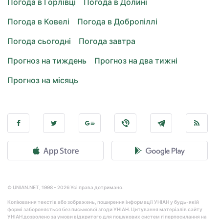
Погода в Горлівці
Погода в Долині
Погода в Ковелі
Погода в Добропіллі
Погода сьогодні
Погода завтра
Прогноз на тиждень
Прогноз на два тижні
Прогноз на місяць
© UNIAN.NET, 1998 - 2026 Усі права дотримано.
Копіювання текстів або зображень, поширення інформації УНІАН у будь-якій
формі забороняється без письмової згоди УНІАН. Цитування матеріалів сайту
УНІАН дозволено за умови відкритого для пошукових систем гіперпосилання на