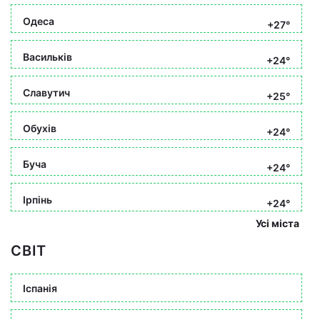
Одеса
+27°
Васильків
+24°
Славутич
+25°
Обухів
+24°
Буча
+24°
Ірпінь
+24°
Усі міста
СВІТ
Іспанія