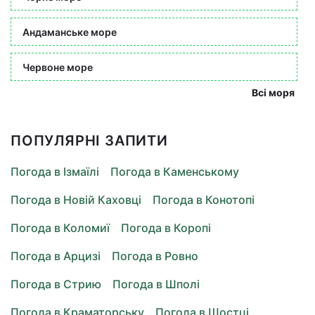
Андаманське море
Червоне море
Всі моря
ПОПУЛЯРНІ ЗАПИТИ
Погода в Ізмаїлі
Погода в Каменському
Погода в Новій Каховці
Погода в Конотопі
Погода в Коломиї
Погода в Коропі
Погода в Арцизі
Погода в Ровно
Погода в Стрию
Погода в Шполі
Погода в Краматорську
Погода в Шостці