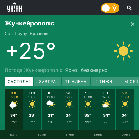
Жункейрополіс
Сан-Паулу, Бразилія
+25°
Погода Жункейрополіс
: Ясно і безхмарно
СЬОГОДНІ
ЗАВТРА
ТИЖДЕНЬ
2 ТИЖНІ
МІСЯЦ
НД
ПН
ВТ
СР
ЧТ
ПТ
СБ
09.08
10.08
11.08
12.08
13.08
14.08
15.08
34°
33°
31°
34°
35°
34°
34°
23°
21°
16°
17°
22°
23°
21°
09:00
12:00
15:00
18:00
21:00