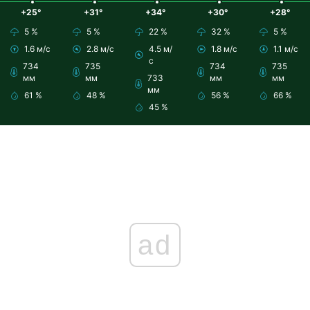
+25°
+31°
+34°
+30°
+28°
5 %
5 %
22 %
32 %
5 %
1.6 м/с
2.8 м/с
4.5 м/
1.8 м/с
1.1 м/с
с
734
735
734
735
мм
мм
733
мм
мм
мм
61 %
48 %
56 %
66 %
45 %
ad