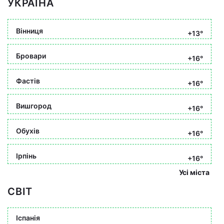
УКРАЇНА
Вінниця
+13°
Бровари
+16°
Фастів
+16°
Вишгород
+16°
Обухів
+16°
Ірпінь
+16°
Усі міста
СВІТ
Іспанія