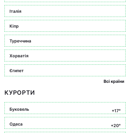
Італія
Кіпр
Туреччина
Хорватія
Єгипет
Всі країни
КУРОРТИ
Буковель
+17°
Одеса
+20°