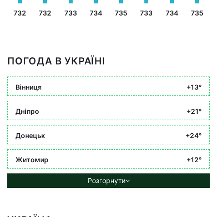
732
732
733
734
735
733
734
735
ПОГОДА В УКРАЇНІ
Вінниця
+13°
Дніпро
+21°
Донецьк
+24°
Житомир
+12°
Розгорнути