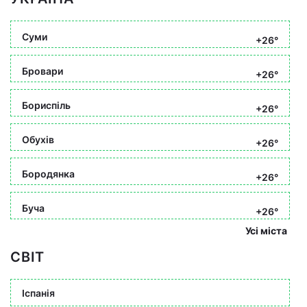
Суми
+26°
Бровари
+26°
Бориспіль
+26°
Обухів
+26°
Бородянка
+26°
Буча
+26°
Усі міста
СВІТ
Іспанія