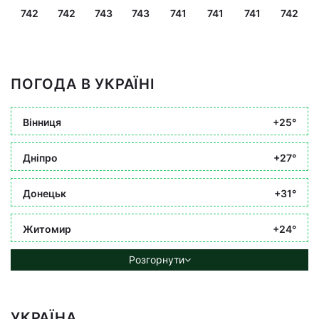
742
742
743
743
741
741
741
742
ПОГОДА В УКРАЇНІ
Вінниця
+25°
Дніпро
+27°
Донецьк
+31°
Житомир
+24°
Розгорнути
УКРАЇНА