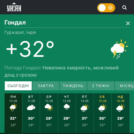
Гондал
Гуджарат, Індія
+32°
Погода Гондал
: Невелика хмарність, можливий
дощ з грозою
СЬОГОДНІ
ЗАВТРА
ТИЖДЕНЬ
2 ТИЖНІ
МІСЯЦ
ПН
ВТ
СР
ЧТ
ПТ
СБ
НД
10.08
11.08
12.08
13.08
14.08
15.08
16.08
32°
30°
28°
29°
31°
30°
29°
26°
26°
25°
26°
26°
25°
26°