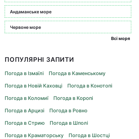
Андаманське море
Червоне море
Всі моря
ПОПУЛЯРНІ ЗАПИТИ
Погода в Ізмаїлі
Погода в Каменському
Погода в Новій Каховці
Погода в Конотопі
Погода в Коломиї
Погода в Коропі
Погода в Арцизі
Погода в Ровно
Погода в Стрию
Погода в Шполі
Погода в Краматорську
Погода в Шостці