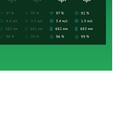
97 %
95 %
97 %
92 %
4.3 м/с
5.5 м/с
3.4 м/с
1.5 м/с
682 мм
681 мм
682 мм
683 мм
98 %
93 %
96 %
99 %