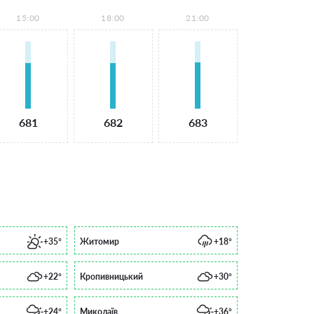
15:00
18:00
21:00
681
682
683
+35°
Житомир
+18°
+22°
Кропивницький
+30°
+24°
Миколаїв
+36°