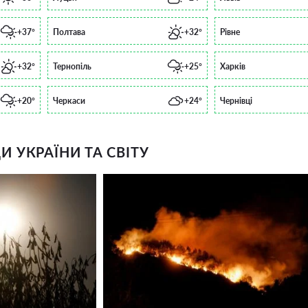
+37°
Полтава
+32°
Рівне
+32°
Тернопіль
+25°
Харків
+20°
Черкаси
+24°
Чернівці
 УКРАЇНИ ТА СВІТУ