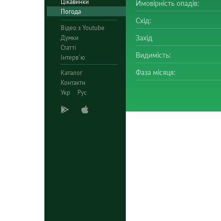
Цікавинки
Ймовірність опадів:
Погода
Схід:
Відео з Youtube
Думки
Захід
Статті
Видимість:
Інтерв`ю
Фаза місяця:
Каталог
Контакти
Укр
Рус