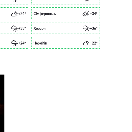
+24°
Сімферополь
+34°
+33°
Херсон
+36°
+24°
Чернігів
+22°