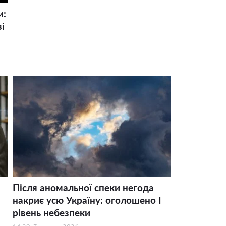
и:
і
Після аномальної спеки негода
накриє усю Україну: оголошено І
рівень небезпеки