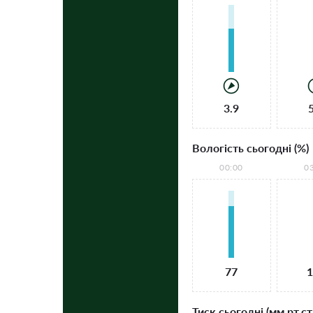
3.9
Вологість сьогодні (%)
00:00
0
77
1
Тиск сьогодні (мм рт.ст.