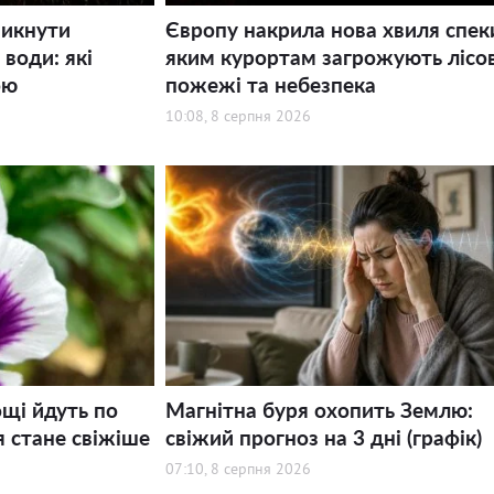
никнути
Європу накрила нова хвиля спек
води: які
яким курортам загрожують лісов
ою
пожежі та небезпека
10:08, 8 серпня 2026
щі йдуть по
Магнітна буря охопить Землю:
я стане свіжіше
свіжий прогноз на 3 дні (графік)
07:10, 8 серпня 2026