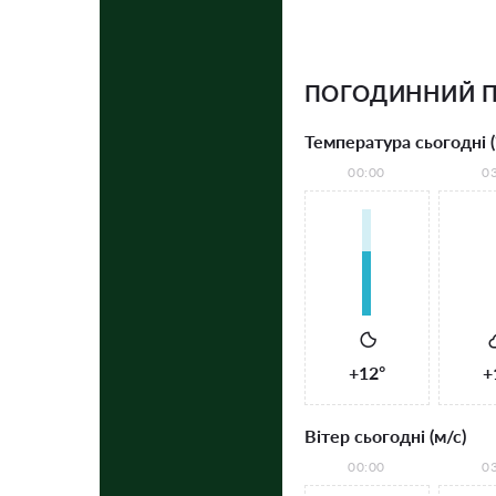
ПОГОДИННИЙ П
Температура сьогодні (
00:00
0
+12°
+
Вітер сьогодні (м/с)
00:00
0