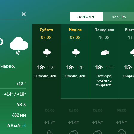
СЬОГОДНІ
ЗАВТРА
Субота
Неділя
Понеділок
Вівт
°
08.08
09.08
10.08
11
Хмарно,
18°
12°
18°
14°
18°
11°
15°
Хмарно, дощ
Хмарно, дощ
Похмуро,
Хмарн
суцільна
+18 °
хмарність
+14° / +18°
98 %
00:00
03:00
06:00
09:00
682 мм
+12°
+14°
+15°
+15°
6.8 м/с