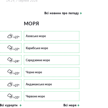
14:29, 7 серпня 2026
Всі новини про погоду
МОРЯ
Азовське море
+27°
Карибське море
+37°
Середземне море
+24°
Чорне море
+23°
Андаманське море
+27°
Червоне море
+33°
Всі курорти
Всі моря