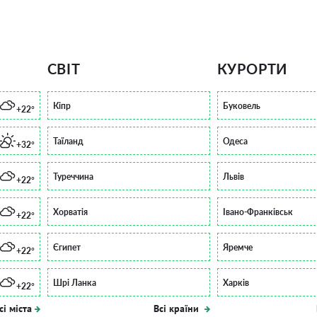
СВІТ
КУРОРТИ
Кіпр
Буковель
+22°
Таїланд
Одеса
+32°
Туреччина
Львів
+22°
Хорватія
Івано-Франківськ
+22°
Єгипет
Яремче
+22°
Шрі Ланка
Харків
+22°
сі міста
Всі країни