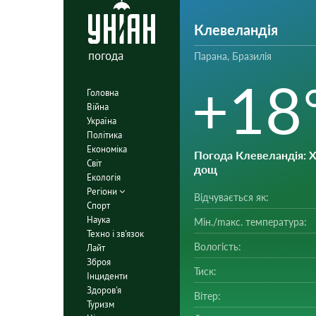
Клевеландія
погода
Парана, Бразилія
+18
Головна
Війна
Україна
Політика
Економіка
Погода Клевеландія
: 
Світ
дощ
Екологія
Регіони
Відчувається як:
Спорт
Наука
Мін./mакс. температура:
Техно і зв'язок
Вологість:
Лайт
Зброя
Тиск:
Інциденти
Здоров'я
Вітер:
Туризм