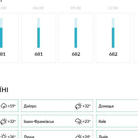
3:00
06:00
09:00
12:00
81
681
682
682
ЇНІ
+19°
Дніпро
+32°
Донецьк
+32°
Івано-Франківськ
+23°
Київ
+36°
Луцьк
+24°
Львів