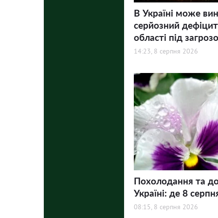
В Україні може ви
серйозний дефіцит 
області під загроз
14:23, 8 серпня 2026
Похолодання та до
Україні: де 8 серпн
08:15, 8 серпня 2026