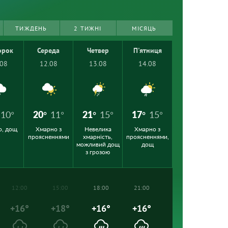
ТИЖДЕНЬ
2 ТИЖНІ
МІСЯЦЬ
орок
Середа
Четвер
П'ятниця
.08
12.08
13.08
14.08
10°
20°
11°
21°
15°
17°
15°
о, дощ
Хмарно з
Невелика
Хмарно з
проясненнями
хмарність,
проясненнями,
можливий дощ
дощ
з грозою
12:00
15:00
18:00
21:00
+16°
+18°
+16°
+16°