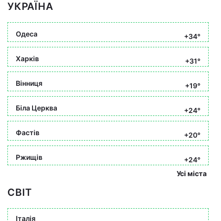
УКРАЇНА
Одеса
+34°
Харків
+31°
Вінниця
+19°
Біла Церква
+24°
Фастів
+20°
Ржищів
+24°
Усі міста
СВІТ
Італія