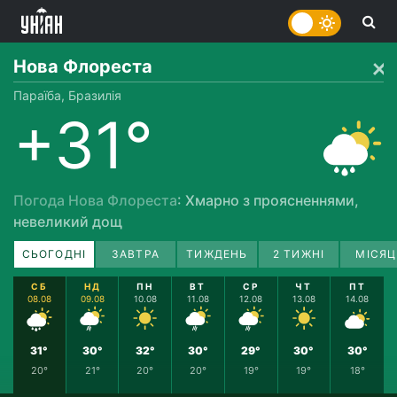
Нова Флореста
Параїба, Бразилія
+31°
Погода Нова Флореста
: Хмарно з проясненнями,
невеликий дощ
СЬОГОДНІ
ЗАВТРА
ТИЖДЕНЬ
2 ТИЖНІ
МІСЯЦ
СБ
НД
ПН
ВТ
СР
ЧТ
ПТ
08.08
09.08
10.08
11.08
12.08
13.08
14.08
31°
30°
32°
30°
29°
30°
30°
20°
21°
20°
20°
19°
19°
18°