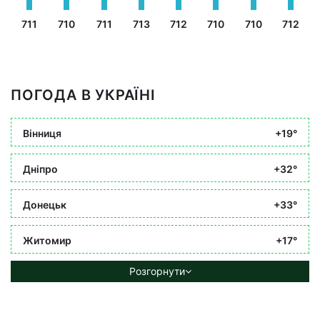
711
710
711
713
712
710
710
712
ПОГОДА В УКРАЇНІ
Вінниця
+19°
Дніпро
+32°
Донецьк
+33°
Житомир
+17°
Розгорнути