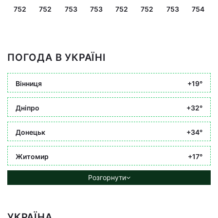
752
752
753
753
752
752
753
754
ПОГОДА В УКРАЇНІ
Вінниця
+19°
Дніпро
+32°
Донецьк
+34°
Житомир
+17°
Розгорнути
УКРАЇНА