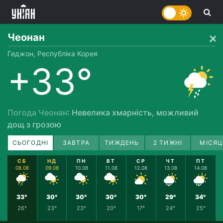
Чеонан
Геджон, Республіка Корея
+33°
Погода Чеонан
: Невелика хмарність, можливий
дощ з грозою
СЬОГОДНІ
ЗАВТРА
ТИЖДЕНЬ
2 ТИЖНІ
МІСЯЦ
СБ
НД
ПН
ВТ
СР
ЧТ
ПТ
08.08
09.08
10.08
11.08
12.08
13.08
14.08
33°
30°
30°
30°
30°
29°
34°
26°
23°
23°
20°
17°
24°
25°