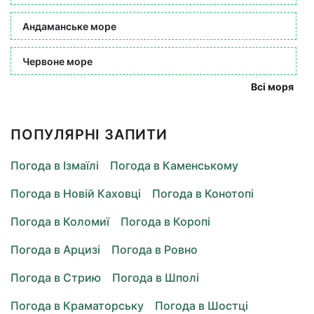
Андаманське море
Червоне море
Всі моря
ПОПУЛЯРНІ ЗАПИТИ
Погода в Ізмаїлі
Погода в Каменському
Погода в Новій Каховці
Погода в Конотопі
Погода в Коломиї
Погода в Коропі
Погода в Арцизі
Погода в Ровно
Погода в Стрию
Погода в Шполі
Погода в Краматорську
Погода в Шостці