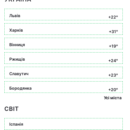
Львів
+22°
Харків
+31°
Вінниця
+19°
Ржищів
+24°
Славутич
+23°
Бородянка
+20°
Усі міста
СВІТ
Іспанія