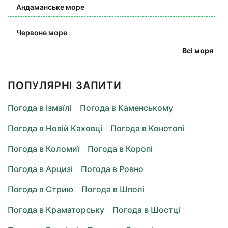
Андаманське море
Червоне море
Всі моря
ПОПУЛЯРНІ ЗАПИТИ
Погода в Ізмаїлі
Погода в Каменському
Погода в Новій Каховці
Погода в Конотопі
Погода в Коломиї
Погода в Коропі
Погода в Арцизі
Погода в Ровно
Погода в Стрию
Погода в Шполі
Погода в Краматорську
Погода в Шостці