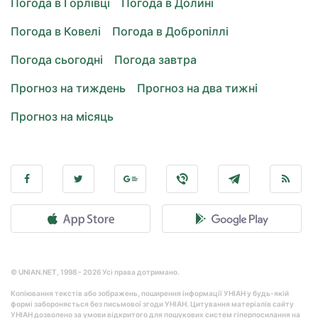
Погода в Горлівці
Погода в Долині
Погода в Ковелі
Погода в Добропіллі
Погода сьогодні
Погода завтра
Прогноз на тиждень
Прогноз на два тижні
Прогноз на місяць
© UNIAN.NET, 1998 - 2026 Усі права дотримано.
Копіювання текстів або зображень, поширення інформації УНІАН у будь-якій
формі забороняється без письмової згоди УНІАН. Цитування матеріалів сайту
УНІАН дозволено за умови відкритого для пошукових систем гіперпосилання на