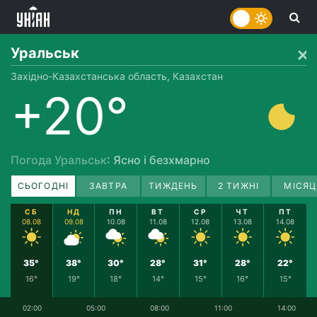
Уральськ
Західно-Казахстанська область, Казахстан
+20°
Погода Уральськ
: Ясно і безхмарно
СЬОГОДНІ
ЗАВТРА
ТИЖДЕНЬ
2 ТИЖНІ
МІСЯЦ
СБ
НД
ПН
ВТ
СР
ЧТ
ПТ
08.08
09.08
10.08
11.08
12.08
13.08
14.08
35°
38°
30°
28°
31°
28°
22°
16°
19°
18°
14°
15°
16°
15°
02:00
05:00
08:00
11:00
14:00