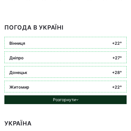
ПОГОДА В УКРАЇНІ
Вінниця
+22°
Дніпро
+27°
Донецьк
+28°
Житомир
+22°
Розгорнути
УКРАЇНА