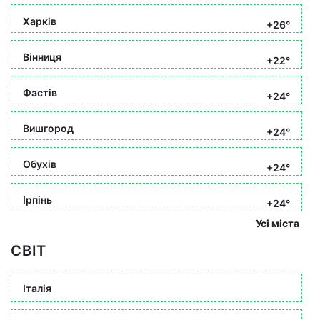
Харків
+26°
Вінниця
+22°
Фастів
+24°
Вишгород
+24°
Обухів
+24°
Ірпінь
+24°
Усі міста
СВІТ
Італія