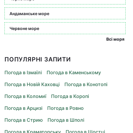
Андаманське море
Червоне море
Всі моря
ПОПУЛЯРНІ ЗАПИТИ
Погода в Ізмаїлі
Погода в Каменському
Погода в Новій Каховці
Погода в Конотопі
Погода в Коломиї
Погода в Коропі
Погода в Арцизі
Погода в Ровно
Погода в Стрию
Погода в Шполі
Погода в Краматорську
Погода в Шостці