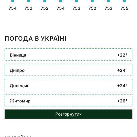
754
752
752
754
753
752
752
755
ПОГОДА В УКРАЇНІ
Вінниця
+22°
Дніпро
+24°
Донецьк
+24°
Житомир
+26°
Розгорнути