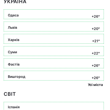
УКРАЇНА
Одеса
+26°
Львів
+20°
Харків
+21°
Суми
+22°
Фастів
+26°
Вишгород
+26°
Усі міста
СВІТ
Іспанія