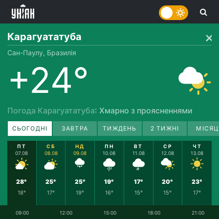
Карагуататуба
Сан-Паулу, Бразилія
+24°
Погода Карагуататуба
: Хмарно з проясненнями
СЬОГОДНІ
ЗАВТРА
ТИЖДЕНЬ
2 ТИЖНІ
МІСЯЦ
ПТ
СБ
НД
ПН
ВТ
СР
ЧТ
07.08
08.08
09.08
10.08
11.08
12.08
13.08
28°
25°
25°
19°
17°
20°
23°
18°
17°
19°
16°
15°
15°
17°
09:00
12:00
15:00
18:00
21:00