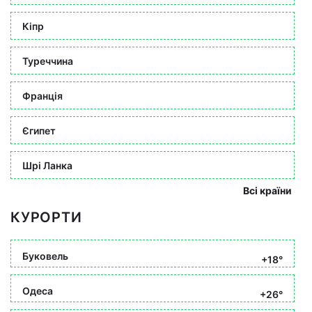
Кіпр
Туреччина
Франція
Єгипет
Шрі Ланка
Всі країни
КУРОРТИ
Буковель
+18°
Одеса
+26°