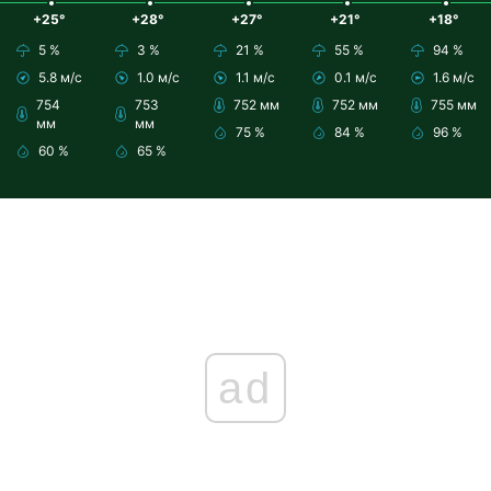
+25°
+28°
+27°
+21°
+18°
5 %
3 %
21 %
55 %
94 %
5.8 м/с
1.0 м/с
1.1 м/с
0.1 м/с
1.6 м/с
754
753
752 мм
752 мм
755 мм
мм
мм
75 %
84 %
96 %
60 %
65 %
ad