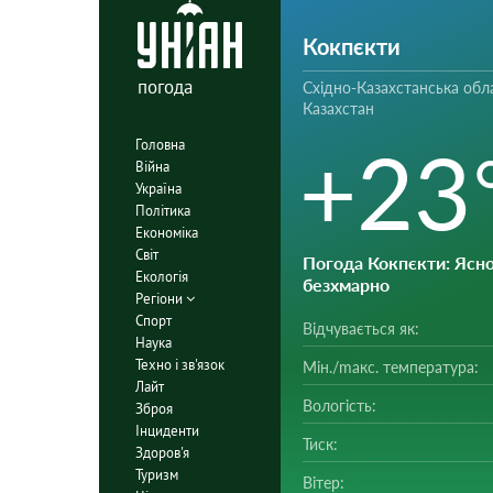
Кокпєкти
погода
Східно-Казахстанська обла
Казахстан
+23
Головна
Війна
Україна
Політика
Економіка
Світ
Погода Кокпєкти
: Ясно
Екологія
безхмарно
Регіони
Спорт
Відчувається як:
Наука
Техно і зв'язок
Мін./mакс. температура:
Лайт
Вологість:
Зброя
Інциденти
Тиск:
Здоров'я
Туризм
Вітер: