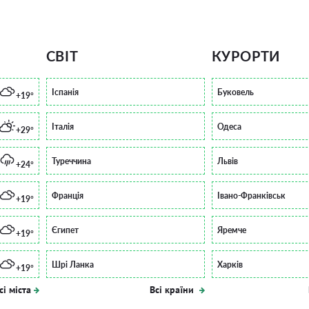
СВІТ
КУРОРТИ
Іспанія
Буковель
+19°
Італія
Одеса
+29°
Туреччина
Львів
+24°
Франція
Івано-Франківськ
+19°
Єгипет
Яремче
+19°
Шрі Ланка
Харків
+19°
сі міста
Всі країни