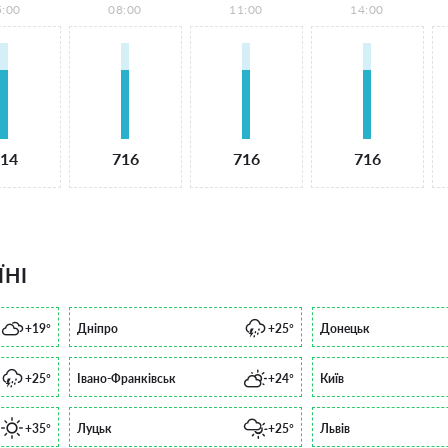
5:00
08:00
11:00
14:00
14
716
716
716
ЇНІ
+19°
Дніпро
+25°
Донецьк
+25°
Івано-Франківськ
+24°
Київ
+35°
Луцьк
+25°
Львів