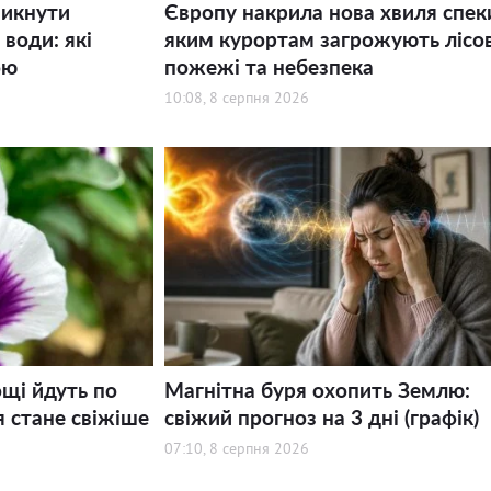
никнути
Європу накрила нова хвиля спек
води: які
яким курортам загрожують лісов
ою
пожежі та небезпека
10:08, 8 серпня 2026
щі йдуть по
Магнітна буря охопить Землю:
я стане свіжіше
свіжий прогноз на 3 дні (графік)
07:10, 8 серпня 2026