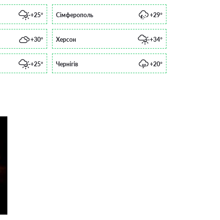
+25°
Сімферополь
+29°
+30°
Херсон
+34°
+25°
Чернігів
+20°