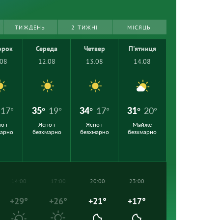
ТИЖДЕНЬ
2 ТИЖНІ
МІСЯЦЬ
орок
Середа
Четвер
П'ятниця
.08
12.08
13.08
14.08
17°
35°
19°
34°
17°
31°
20°
о і
Ясно і
Ясно і
Майже
марно
безхмарно
безхмарно
безхмарно
14:00
17:00
20:00
23:00
+29°
+26°
+21°
+17°