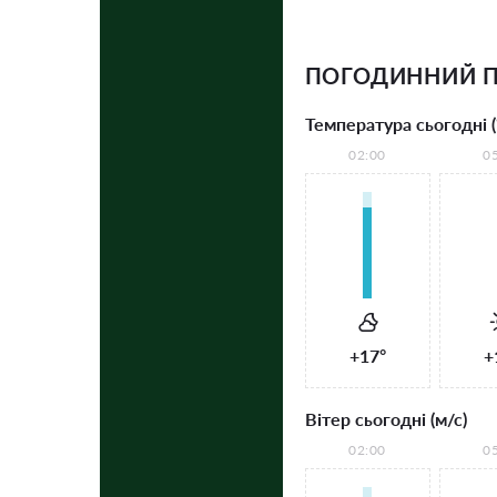
ПОГОДИННИЙ П
Температура сьогодні (
02:00
0
+17°
+
Вітер сьогодні (м/с)
02:00
0