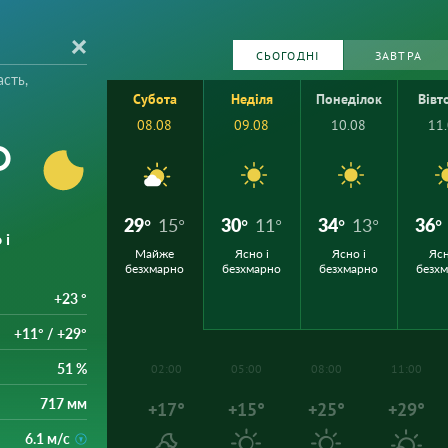
СЬОГОДНІ
ЗАВТРА
сть,
Субота
Неділя
Понеділок
Вівт
08.08
09.08
10.08
11
°
29°
15°
30°
11°
34°
13°
36°
 і
Майже
Ясно і
Ясно і
Ясн
безхмарно
безхмарно
безхмарно
безх
+23 °
+11° / +29°
51 %
02:00
05:00
08:00
11:00
717 мм
+17°
+15°
+25°
+29°
6.1 м/с