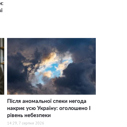
и:
і
Після аномальної спеки негода
накриє усю Україну: оголошено І
рівень небезпеки
14:29, 7 серпня 2026