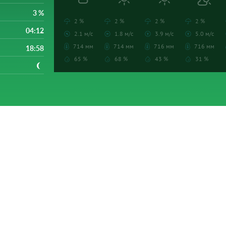
3 %
2 %
2 %
2 %
2 %
04:12
2.1 м/с
1.8 м/с
3.9 м/с
5.0 м/с
714 мм
714 мм
716 мм
716 мм
18:58
65 %
68 %
43 %
31 %