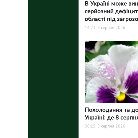
В Україні може ви
серйозний дефіцит 
області під загроз
14:23, 8 серпня 2026
Похолодання та до
Україні: де 8 серпн
08:15, 8 серпня 2026