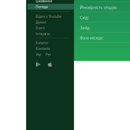
Цікавинки
Погода
Ймовірність опадів:
Відео з Youtube
Схід:
Думки
Захід
Статті
Інтерв`ю
Фаза місяця:
Каталог
Контакти
Укр
Рус