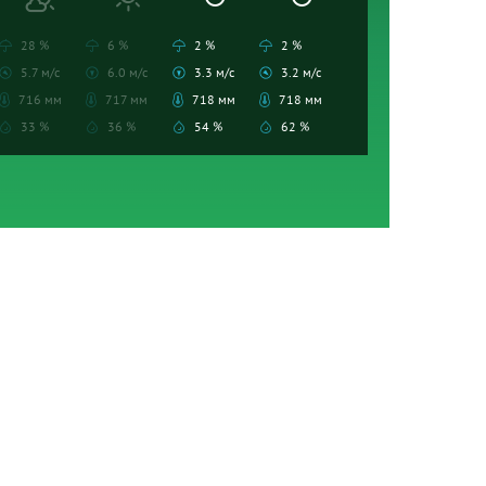
28 %
6 %
2 %
2 %
5.7 м/с
6.0 м/с
3.3 м/с
3.2 м/с
716 мм
717 мм
718 мм
718 мм
33 %
36 %
54 %
62 %