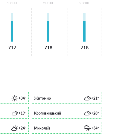
17:00
20:00
23:00
717
718
718
+34°
Житомир
+21°
+19°
Кропивницький
+28°
+24°
Миколаїв
+34°