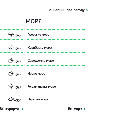
Всі новини про погоду
МОРЯ
Азовське море
+26°
Карибське море
+24°
Середземне море
+24°
Чорне море
+24°
Андаманське море
+26°
Червоне море
+30°
Всі курорти
Всі моря