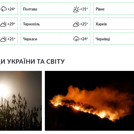
+24°
Полтава
+31°
Рівне
+29°
Тернопіль
+25°
Харків
+21°
Черкаси
+24°
Чернівці
 УКРАЇНИ ТА СВІТУ