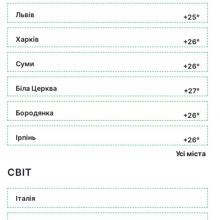
Львів
+25°
Харків
+26°
Суми
+26°
Біла Церква
+27°
Бородянка
+26°
Ірпінь
+26°
Усі міста
СВІТ
Італія