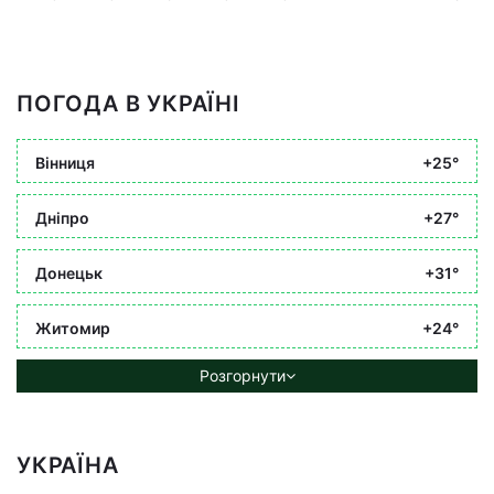
ПОГОДА В УКРАЇНІ
Вінниця
+25°
Дніпро
+27°
Донецьк
+31°
Житомир
+24°
Розгорнути
УКРАЇНА