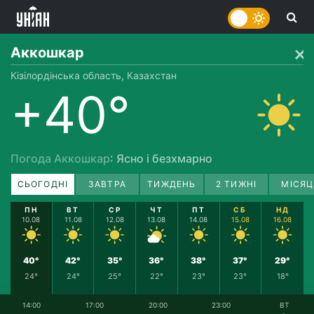
Аккошкар
Кізілордінська область, Казахстан
+40°
Погода Аккошкар
: Ясно і безхмарно
СЬОГОДНІ
ЗАВТРА
ТИЖДЕНЬ
2 ТИЖНІ
МІСЯЦ
ПН
ВТ
СР
ЧТ
ПТ
СБ
НД
10.08
11.08
12.08
13.08
14.08
15.08
16.08
40°
42°
35°
36°
38°
37°
29°
24°
24°
25°
22°
23°
23°
18°
14:00
17:00
20:00
23:00
ВТ