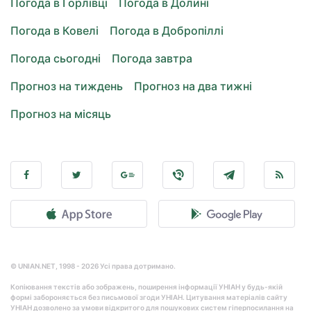
Погода в Горлівці
Погода в Долині
Погода в Ковелі
Погода в Добропіллі
Погода сьогодні
Погода завтра
Прогноз на тиждень
Прогноз на два тижні
Прогноз на місяць
© UNIAN.NET, 1998 - 2026 Усі права дотримано.
Копіювання текстів або зображень, поширення інформації УНІАН у будь-якій
формі забороняється без письмової згоди УНІАН. Цитування матеріалів сайту
УНІАН дозволено за умови відкритого для пошукових систем гіперпосилання на