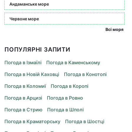
Андаманське море
Червоне море
Всі моря
ПОПУЛЯРНІ ЗАПИТИ
Погода в Ізмаїлі
Погода в Каменському
Погода в Новій Каховці
Погода в Конотопі
Погода в Коломиї
Погода в Коропі
Погода в Арцизі
Погода в Ровно
Погода в Стрию
Погода в Шполі
Погода в Краматорську
Погода в Шостці