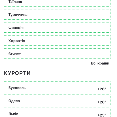
Таїланд
Туреччина
Франція
Хорватія
Єгипет
Всі країни
КУРОРТИ
Буковель
+26°
Одеса
+28°
Львів
+25°