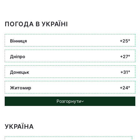
ПОГОДА В УКРАЇНІ
Вінниця
+25°
Дніпро
+27°
Донецьк
+31°
Житомир
+24°
Розгорнути
УКРАЇНА