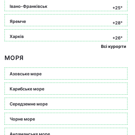
Івано-Франківськ
+25°
Яремче
+28°
Харків
+26°
Всі курорти
МОРЯ
Азовське море
Карибське море
Середземне море
Чорне море
Андаманське море