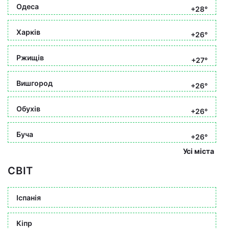
Одеса
+28°
Харків
+26°
Ржищів
+27°
Вишгород
+26°
Обухів
+26°
Буча
+26°
Усі міста
СВІТ
Іспанія
Кіпр