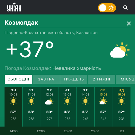
Козмолдак
Південно-Казахстанська область, Казахстан
+37°
Погода Козмолдак
: Невелика хмарність
СЬОГОДНІ
ЗАВТРА
ТИЖДЕНЬ
2 ТИЖНІ
МІСЯЦ
ПН
ВТ
СР
ЧТ
ПТ
СБ
НД
10.08
11.08
12.08
13.08
14.08
15.08
16.08
37°
38°
39°
38°
35°
37°
32°
28°
28°
27°
26°
24°
24°
23°
14:00
17:00
20:00
23:00
ВТ