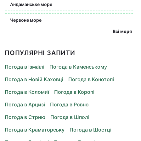
Андаманське море
Червоне море
Всі моря
ПОПУЛЯРНІ ЗАПИТИ
Погода в Ізмаїлі
Погода в Каменському
Погода в Новій Каховці
Погода в Конотопі
Погода в Коломиї
Погода в Коропі
Погода в Арцизі
Погода в Ровно
Погода в Стрию
Погода в Шполі
Погода в Краматорську
Погода в Шостці