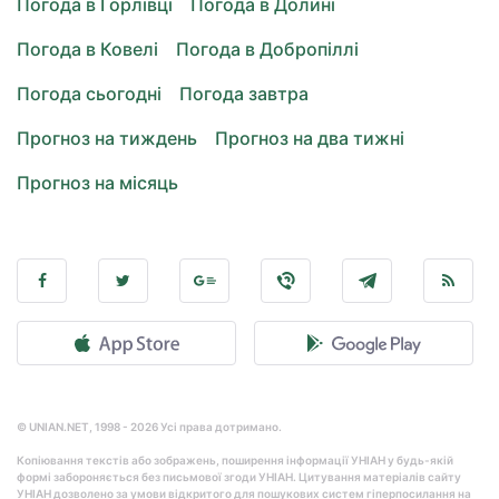
Погода в Горлівці
Погода в Долині
Погода в Ковелі
Погода в Добропіллі
Погода сьогодні
Погода завтра
Прогноз на тиждень
Прогноз на два тижні
Прогноз на місяць
© UNIAN.NET, 1998 - 2026 Усі права дотримано.
Копіювання текстів або зображень, поширення інформації УНІАН у будь-якій
формі забороняється без письмової згоди УНІАН. Цитування матеріалів сайту
УНІАН дозволено за умови відкритого для пошукових систем гіперпосилання на