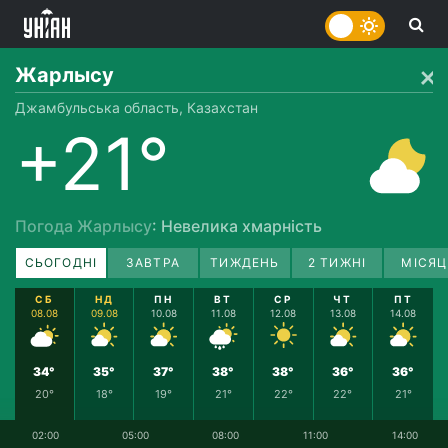
Жарлысу
Джамбульська область, Казахстан
+21°
Погода Жарлысу
: Невелика хмарність
СЬОГОДНІ
ЗАВТРА
ТИЖДЕНЬ
2 ТИЖНІ
МІСЯЦ
СБ
НД
ПН
ВТ
СР
ЧТ
ПТ
08.08
09.08
10.08
11.08
12.08
13.08
14.08
34°
35°
37°
38°
38°
36°
36°
20°
18°
19°
21°
22°
22°
21°
02:00
05:00
08:00
11:00
14:00