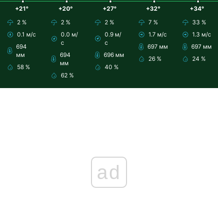
+21°
+20°
+27°
+32°
+34°
2 %
2 %
2 %
7 %
33 %
0.1 м/с
0.0 м/
0.9 м/
1.7 м/с
1.3 м/с
с
с
694
697 мм
697 мм
мм
694
696 мм
26 %
24 %
мм
58 %
40 %
62 %
ad