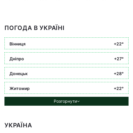
ПОГОДА В УКРАЇНІ
Вінниця
+22°
Дніпро
+27°
Донецьк
+28°
Житомир
+22°
Розгорнути
УКРАЇНА