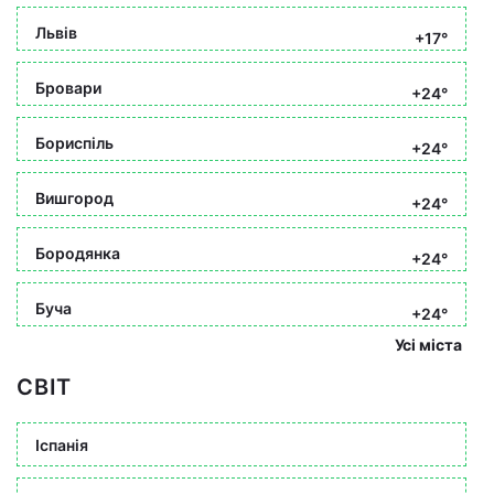
Львів
+17°
Бровари
+24°
Бориспіль
+24°
Вишгород
+24°
Бородянка
+24°
Буча
+24°
Усі міста
СВІТ
Іспанія