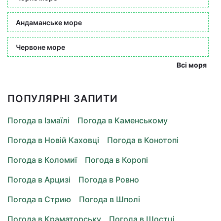
Андаманське море
Червоне море
Всі моря
ПОПУЛЯРНІ ЗАПИТИ
Погода в Ізмаїлі
Погода в Каменському
Погода в Новій Каховці
Погода в Конотопі
Погода в Коломиї
Погода в Коропі
Погода в Арцизі
Погода в Ровно
Погода в Стрию
Погода в Шполі
Погода в Краматорську
Погода в Шостці