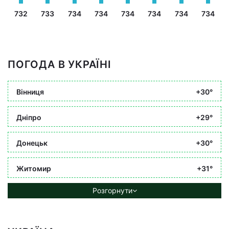
732
733
734
734
734
734
734
734
ПОГОДА В УКРАЇНІ
Вінниця
+30°
Дніпро
+29°
Донецьк
+30°
Житомир
+31°
Розгорнути