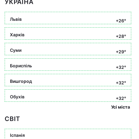
УКРАЇНА
Львів
+26°
Харків
+28°
Суми
+29°
Бориспіль
+32°
Вишгород
+32°
Обухів
+32°
Усі міста
СВІТ
Іспанія