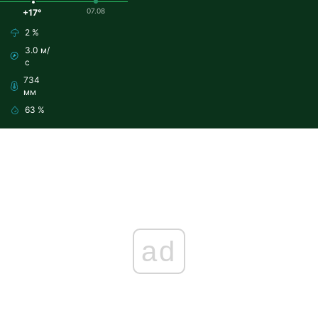
07.08
+17°
2 %
3.0 м/
с
734
мм
63 %
ad