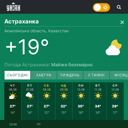
Астраханка
Акмолінська область, Казахстан
+19°
Погода Астраханка
: Майже безхмарно
СЬОГОДНІ
ЗАВТРА
ТИЖДЕНЬ
2 ТИЖНІ
МІСЯЦ
ЧТ
ПТ
СБ
НД
ПН
ВТ
СР
06.08
07.08
08.08
09.08
10.08
11.08
12.08
27°
27°
27°
32°
35°
34°
29°
14°
14°
12°
15°
18°
19°
17°
23:00
ПТ