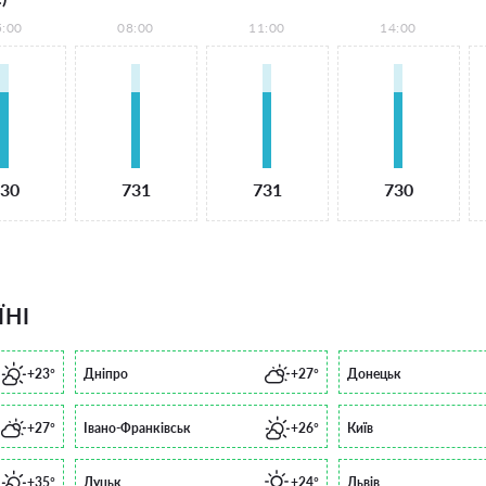
5:00
08:00
11:00
14:00
30
731
731
730
ЇНІ
+23°
Дніпро
+27°
Донецьк
+27°
Івано-Франківськ
+26°
Київ
+35°
Луцьк
+24°
Львів