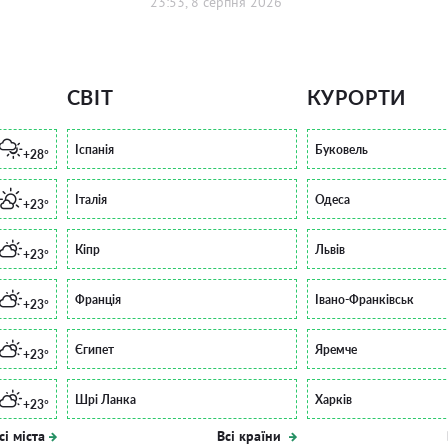
23:53, 8 серпня 2026
СВІТ
КУРОРТИ
Іспанія
Буковель
+28°
Італія
Одеса
+23°
Кіпр
Львів
+23°
Франція
Івано-Франківськ
+23°
Єгипет
Яремче
+23°
Шрі Ланка
Харків
+23°
сі міста
Всі країни