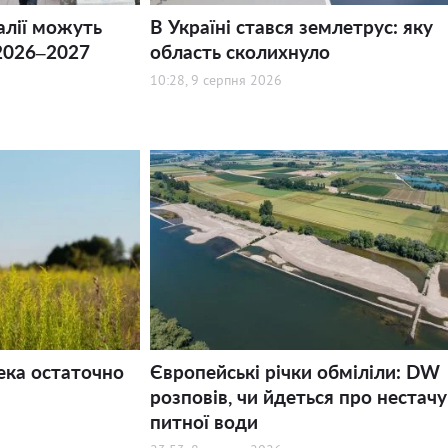
алії можуть
В Україні стався землетрус: яку
2026–2027
область сколихнуло
10:28, 9 серпня 2026
ека остаточно
Європейські річки обміліли: DW
розповів, чи йдеться про нестачу
питної води