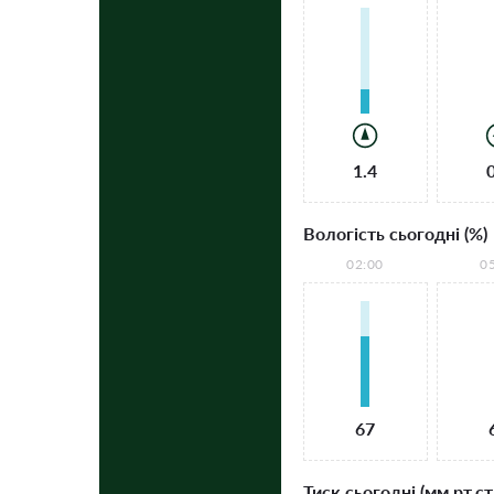
1.4
Вологість сьогодні (%)
02:00
0
67
Тиск сьогодні (мм рт.ст.