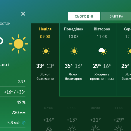
СЬОГОДНІ
ЗАВТРА
ахстан
Неділя
Понеділок
Вівторок
Сер
°
09.08
10.08
11.08
12
сно і
33°
13°
35°
16°
29°
16°
25°
Ясно і
Ясно і
Хмарно з
Ясн
безхмарно
безхмарно
проясненнями
безх
+33 °
+16° / +33°
49 %
02:00
05:00
08:00
11:00
730 мм
+14°
+13°
+21°
+29°
5.8 м/с