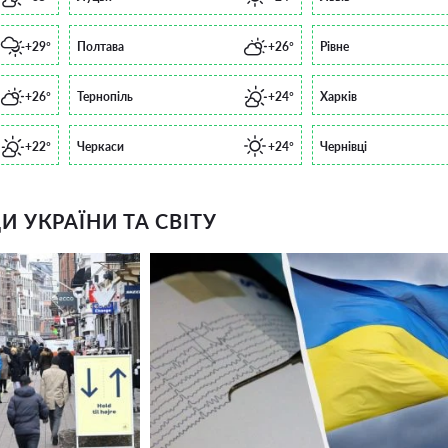
+29°
Полтава
+26°
Рівне
+26°
Тернопіль
+24°
Харків
+22°
Черкаси
+24°
Чернівці
 УКРАЇНИ ТА СВІТУ