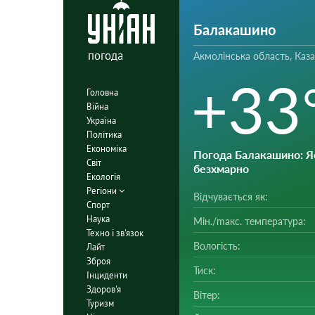
Балакашино
погода
Акмолінська область, Каз
+33
Головна
Війна
Україна
Політика
Економіка
Погода Балакашино
: Я
Світ
безхмарно
Екологія
Регіони
Відчувається як:
Спорт
Наука
Мін./mакс. температура:
Техно і зв'язок
Вологість:
Лайт
Зброя
Тиск:
Інциденти
Здоров'я
Вітер:
Туризм