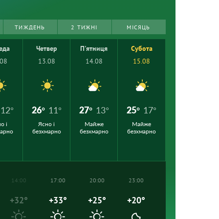
ТИЖДЕНЬ
2 ТИЖНІ
МІСЯЦЬ
еда
Четвер
П'ятниця
Субота
.08
13.08
14.08
15.08
12°
26°
11°
27°
13°
25°
17°
о і
Ясно і
Майже
Майже
марно
безхмарно
безхмарно
безхмарно
14:00
17:00
20:00
23:00
+32°
+33°
+25°
+20°