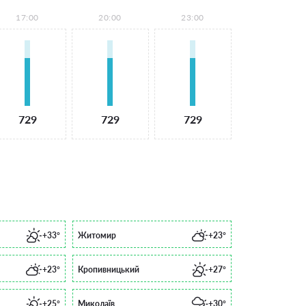
17:00
20:00
23:00
729
729
729
+33°
Житомир
+23°
+23°
Кропивницький
+27°
+25°
Миколаїв
+30°