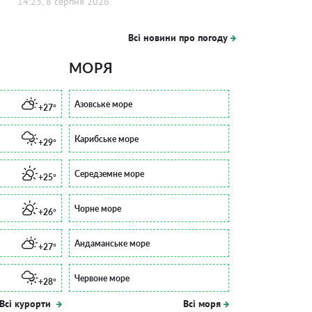
14:23, 8 серпня 2026
Всі новини про погоду
МОРЯ
Азовське море
+27°
Карибське море
+29°
Середземне море
+25°
Чорне море
+26°
Андаманське море
+27°
Червоне море
+28°
Всі курорти
Всі моря