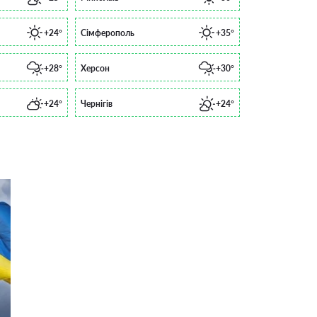
+24°
Сімферополь
+35°
+28°
Херсон
+30°
+24°
Чернігів
+24°