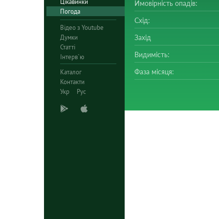
Цікавинки
Ймовірність опадів:
Погода
Схід:
Відео з Youtube
Думки
Захід
Статті
Видимість:
Інтерв`ю
Фаза місяця:
Каталог
Контакти
Укр
Рус