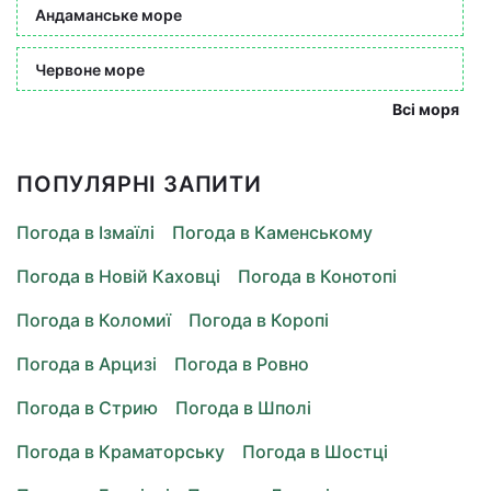
Андаманське море
Червоне море
Всі моря
ПОПУЛЯРНІ ЗАПИТИ
Погода в Ізмаїлі
Погода в Каменському
Погода в Новій Каховці
Погода в Конотопі
Погода в Коломиї
Погода в Коропі
Погода в Арцизі
Погода в Ровно
Погода в Стрию
Погода в Шполі
Погода в Краматорську
Погода в Шостці