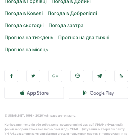
Погода в Горлівці
Погода в Долині
Погода в Ковелі
Погода в Добропіллі
Погода сьогодні
Погода завтра
Прогноз на тиждень
Прогноз на два тижні
Прогноз на місяць
© UNIAN.NET, 1998 - 2026 Усі права дотримано.
Копіювання текстів або зображень, поширення інформації УНІАН у будь-якій
формі забороняється без письмової згоди УНІАН. Цитування матеріалів сайту
УНІАН дозволено за умови відкритого для пошукових систем гіперпосилання на