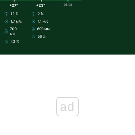
08.08
+27°
+23°
12 %
2 %
1.7 м/с
1.1 м/с
700
699 мм
мм
56 %
43 %
ad