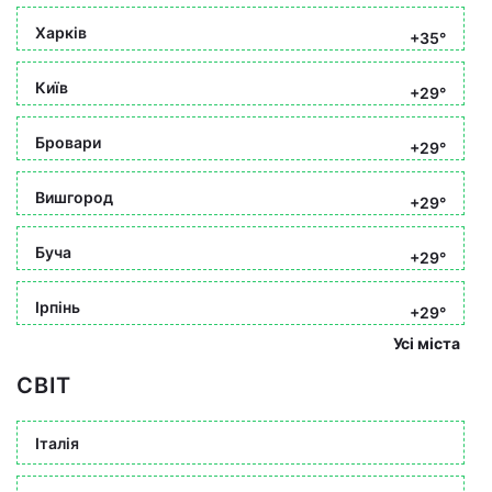
Харків
+35°
Київ
+29°
Бровари
+29°
Вишгород
+29°
Буча
+29°
Ірпінь
+29°
Усі міста
СВІТ
Італія