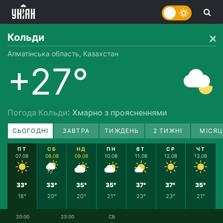
Кольди
Алматінська область, Казахстан
+27°
Погода Кольди
: Хмарно з проясненнями
СЬОГОДНІ
ЗАВТРА
ТИЖДЕНЬ
2 ТИЖНІ
МІСЯЦ
ПТ
СБ
НД
ПН
ВТ
СР
ЧТ
07.08
08.08
09.08
10.08
11.08
12.08
13.08
33°
33°
35°
35°
37°
37°
35°
18°
20°
20°
21°
23°
23°
21°
20:00
23:00
СБ