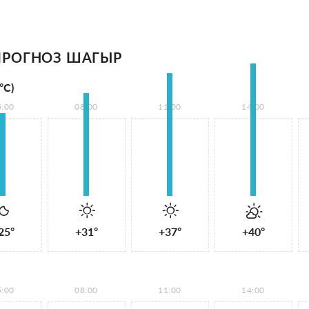
ПРОГНОЗ ШАГЫР
°С)
5:00
08:00
11:00
14:00
25°
+31°
+37°
+40°
5:00
08:00
11:00
14:00