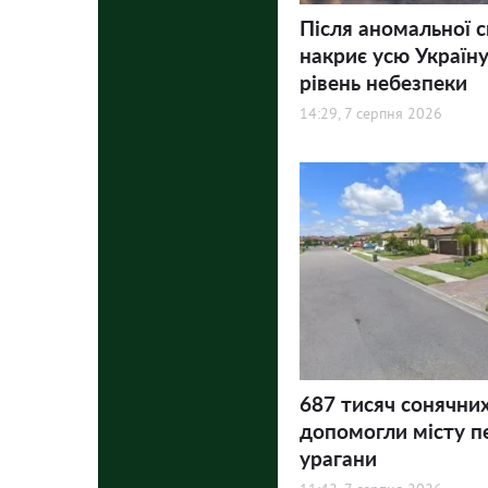
Після аномальної 
накриє усю Україну
рівень небезпеки
14:29, 7 серпня 2026
687 тисяч сонячни
допомогли місту п
урагани