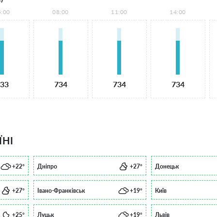
5:00
08:00
11:00
14:00
33
734
734
734
ЇНІ
+22°
Дніпро
+27°
Донецьк
+27°
Івано-Франківськ
+19°
Київ
+25°
Луцьк
+19°
Львів