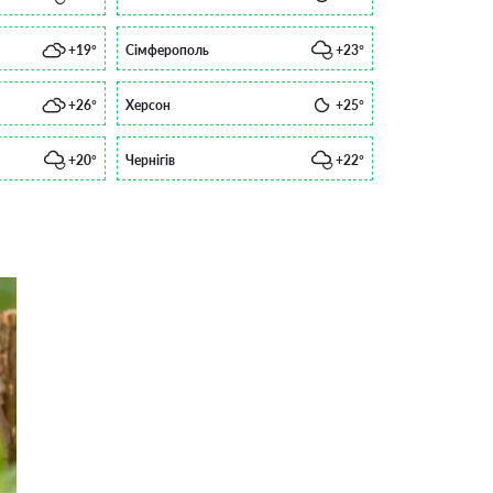
+19°
Сімферополь
+23°
+26°
Херсон
+25°
+20°
Чернігів
+22°