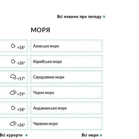
Всі новини про погоду
МОРЯ
Азовське море
+18°
Карибське море
+26°
Середземне море
+17°
Чорне море
+19°
Андаманське море
+18°
Червоне море
+26°
Всі курорти
Всі моря