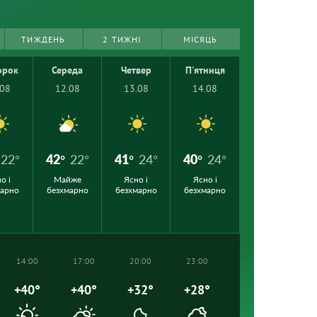
ТИЖДЕНЬ
2 ТИЖНІ
МІСЯЦЬ
орок
Середа
Четвер
П'ятниця
.08
12.08
13.08
14.08
22°
42°
22°
41°
24°
40°
24°
о і
Майже
Ясно і
Ясно і
марно
безхмарно
безхмарно
безхмарно
14:00
17:00
20:00
23:00
+40°
+40°
+32°
+28°