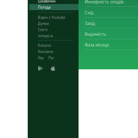
Цікавинки
Ймовірність опадів:
Погода
Схід:
Відео з Youtube
Захід
Думки
Статті
Видимість:
Інтерв`ю
Фаза місяця:
Каталог
Контакти
Укр
Рус