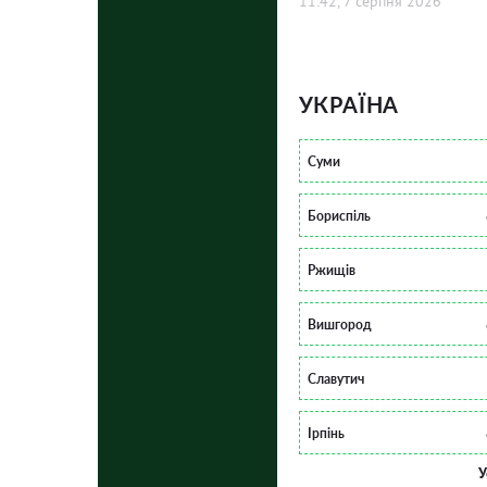
11:42, 7 серпня 2026
УКРАЇНА
Суми
Бориспіль
Ржищів
Вишгород
Славутич
Ірпінь
У