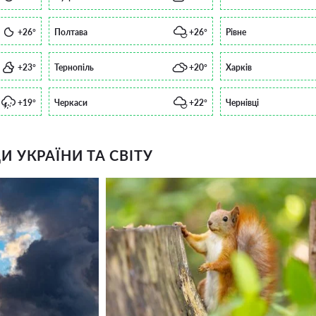
+26°
Полтава
+26°
Рівне
+23°
Тернопіль
+20°
Харків
+19°
Черкаси
+22°
Чернівці
 УКРАЇНИ ТА СВІТУ