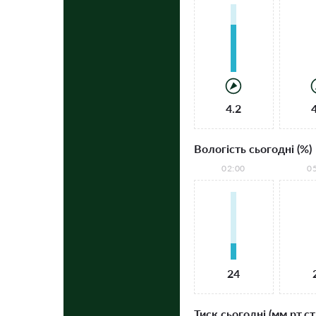
4.2
Вологість сьогодні (%)
02:00
0
24
Тиск сьогодні (мм рт.ст.