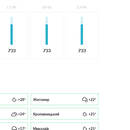
17:00
20:00
23:00
733
733
733
+28°
Житомир
+22°
+24°
Кропивницький
+25°
+17°
Миколаїв
+25°