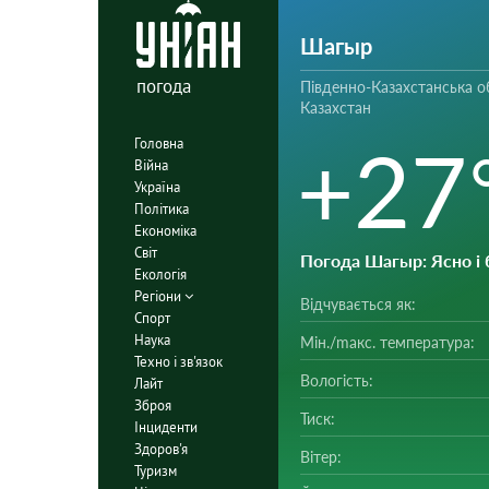
Шагыр
погода
Південно-Казахстанська о
Казахстан
+27
Головна
Війна
Україна
Політика
Економіка
Світ
Погода Шагыр
: Ясно і
Екологія
Регіони
Відчувається як:
Спорт
Наука
Мін./mакс. температура:
Техно і зв'язок
Вологість:
Лайт
Зброя
Тиск:
Інциденти
Здоров'я
Вітер:
Туризм