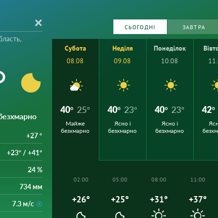
СЬОГОДНІ
ЗАВТРА
бласть,
Субота
Неділя
Понеділок
Вівт
08.08
09.08
10.08
11
°
40°
25°
40°
23°
40°
23°
42°
 безхмарно
Майже
Ясно і
Ясно і
Ясн
безхмарно
безхмарно
безхмарно
безх
+27 °
+23° / +41°
24 %
02:00
05:00
08:00
11:00
734 мм
+26°
+25°
+31°
+37°
7.3 м/с