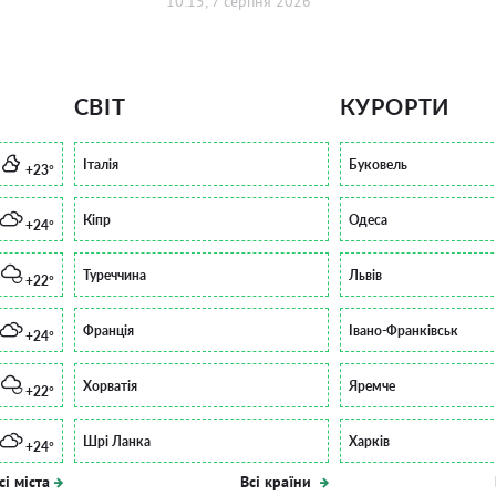
10:15, 7 серпня 2026
СВІТ
КУРОРТИ
Італія
Буковель
+23°
Кіпр
Одеса
+24°
Туреччина
Львів
+22°
Франція
Івано-Франківськ
+24°
Хорватія
Яремче
+22°
Шрі Ланка
Харків
+24°
сі міста
Всі країни