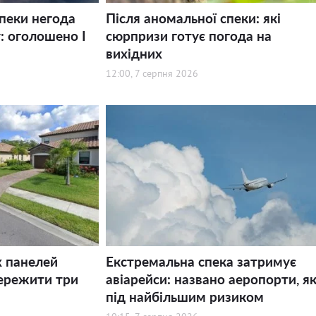
спеки негода
Після аномальної спеки: які
: оголошено І
сюрпризи готує погода на
вихідних
12:00, 7 серпня 2026
х панелей
Екстремальна спека затримує
ережити три
авіарейси: названо аеропорти, як
під найбільшим ризиком