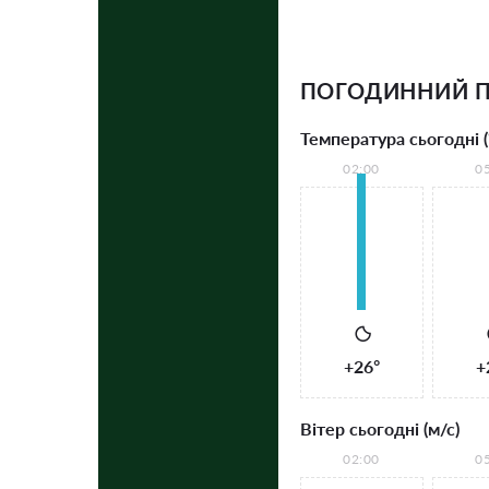
ПОГОДИННИЙ 
Температура сьогодні (
02:00
0
+26°
+
Вітер сьогодні (м/с)
02:00
0