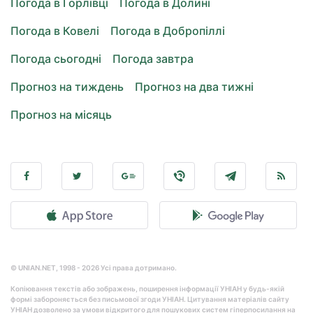
Погода в Горлівці
Погода в Долині
Погода в Ковелі
Погода в Добропіллі
Погода сьогодні
Погода завтра
Прогноз на тиждень
Прогноз на два тижні
Прогноз на місяць
© UNIAN.NET, 1998 - 2026 Усі права дотримано.
Копіювання текстів або зображень, поширення інформації УНІАН у будь-якій
формі забороняється без письмової згоди УНІАН. Цитування матеріалів сайту
УНІАН дозволено за умови відкритого для пошукових систем гіперпосилання на