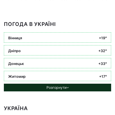
ПОГОДА В УКРАЇНІ
Вінниця
+19°
Дніпро
+32°
Донецьк
+33°
Житомир
+17°
Розгорнути
УКРАЇНА