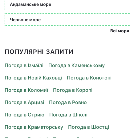
Андаманське море
Червоне море
Всі моря
ПОПУЛЯРНІ ЗАПИТИ
Погода в Ізмаїлі
Погода в Каменському
Погода в Новій Каховці
Погода в Конотопі
Погода в Коломиї
Погода в Коропі
Погода в Арцизі
Погода в Ровно
Погода в Стрию
Погода в Шполі
Погода в Краматорську
Погода в Шостці