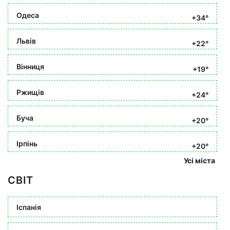
Одеса
+34°
Львів
+22°
Вінниця
+19°
Ржищів
+24°
Буча
+20°
Ірпінь
+20°
Усі міста
СВІТ
Іспанія