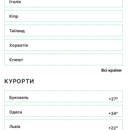
Італія
Кіпр
Таїланд
Хорватія
Єгипет
Всі країни
КУРОРТИ
Буковель
+27°
Одеса
+34°
Львів
+22°