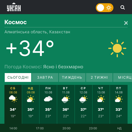
Космос
Алматінська область, Казахстан
+34°
Погода Космос
: Ясно і безхмарно
СЬОГОДНІ
ЗАВТРА
ТИЖДЕНЬ
2 ТИЖНІ
МІСЯЦ
СБ
НД
ПН
ВТ
СР
ЧТ
ПТ
08.08
09.08
10.08
11.08
12.08
13.08
14.08
34°
35°
35°
36°
37°
37°
33°
19°
19°
23°
22°
22°
23°
24°
14:00
17:00
20:00
23:00
НД