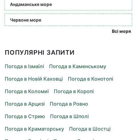
Андаманське море
Червоне море
Всі моря
ПОПУЛЯРНІ ЗАПИТИ
Погода в Ізмаїлі
Погода в Каменському
Погода в Новій Каховці
Погода в Конотопі
Погода в Коломиї
Погода в Коропі
Погода в Арцизі
Погода в Ровно
Погода в Стрию
Погода в Шполі
Погода в Краматорську
Погода в Шостці