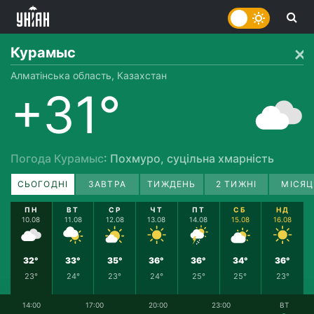
Курамыс
Алматінська область, Казахстан
+31°
Погода Курамыс
: Похмуро, суцільна хмарність
СЬОГОДНІ
ЗАВТРА
ТИЖДЕНЬ
2 ТИЖНІ
МІСЯЦ
ПН
ВТ
СР
ЧТ
ПТ
СБ
НД
10.08
11.08
12.08
13.08
14.08
15.08
16.08
32°
33°
35°
36°
36°
34°
36°
23°
24°
23°
24°
25°
25°
23°
14:00
17:00
20:00
23:00
ВТ