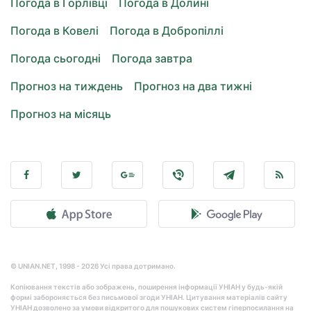
Погода в Горлівці
Погода в Долині
Погода в Ковелі
Погода в Добропіллі
Погода сьогодні
Погода завтра
Прогноз на тиждень
Прогноз на два тижні
Прогноз на місяць
© UNIAN.NET, 1998 - 2026 Усі права дотримано.
Копіювання текстів або зображень, поширення інформації УНІАН у будь-якій
формі забороняється без письмової згоди УНІАН. Цитування матеріалів сайту
УНІАН дозволено за умови відкритого для пошукових систем гіперпосилання на