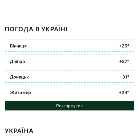
ПОГОДА В УКРАЇНІ
Вінниця
+25°
Дніпро
+27°
Донецьк
+31°
Житомир
+24°
Розгорнути
УКРАЇНА