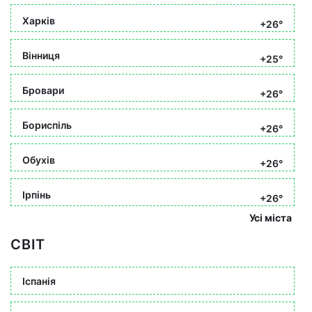
Харків
+26°
Вінниця
+25°
Бровари
+26°
Бориспіль
+26°
Обухів
+26°
Ірпінь
+26°
Усі міста
СВІТ
Іспанія