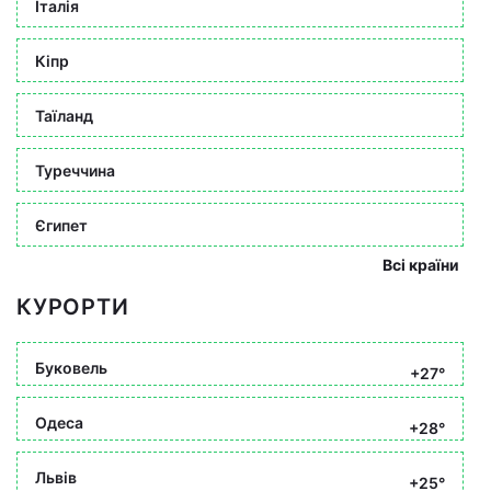
Італія
Кіпр
Таїланд
Туреччина
Єгипет
Всі країни
КУРОРТИ
Буковель
+27°
Одеса
+28°
Львів
+25°