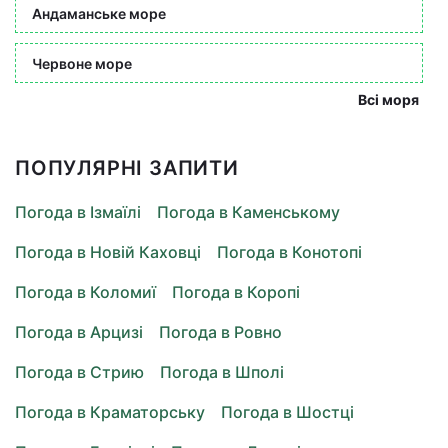
Андаманське море
Червоне море
Всі моря
ПОПУЛЯРНІ ЗАПИТИ
Погода в Ізмаїлі
Погода в Каменському
Погода в Новій Каховці
Погода в Конотопі
Погода в Коломиї
Погода в Коропі
Погода в Арцизі
Погода в Ровно
Погода в Стрию
Погода в Шполі
Погода в Краматорську
Погода в Шостці