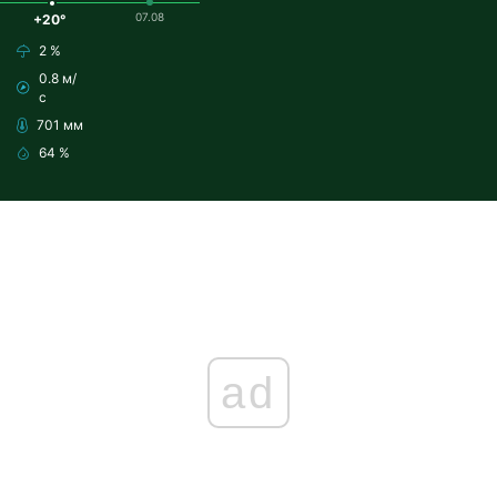
07.08
+20°
2 %
0.8 м/
с
701 мм
64 %
ad