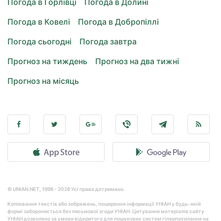
Погода в Горлівці
Погода в Долині
Погода в Ковелі
Погода в Добропіллі
Погода сьогодні
Погода завтра
Прогноз на тиждень
Прогноз на два тижні
Прогноз на місяць
© UNIAN.NET, 1998 - 2026 Усі права дотримано.
Копіювання текстів або зображень, поширення інформації УНІАН у будь-якій
формі забороняється без письмової згоди УНІАН. Цитування матеріалів сайту
УНІАН дозволено за умови відкритого для пошукових систем гіперпосилання на