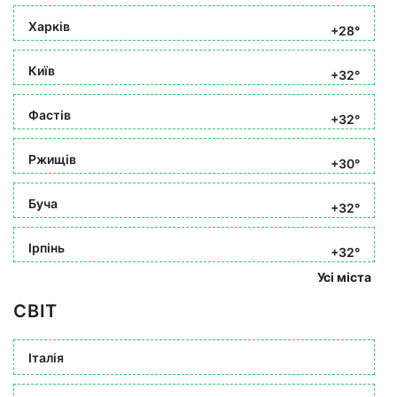
Харків
+28°
Київ
+32°
Фастів
+32°
Ржищів
+30°
Буча
+32°
Ірпінь
+32°
Усі міста
СВІТ
Італія