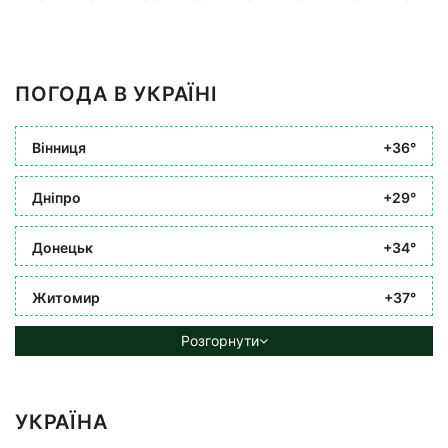
ПОГОДА В УКРАЇНІ
Вінниця
+36°
Дніпро
+29°
Донецьк
+34°
Житомир
+37°
Розгорнути
УКРАЇНА