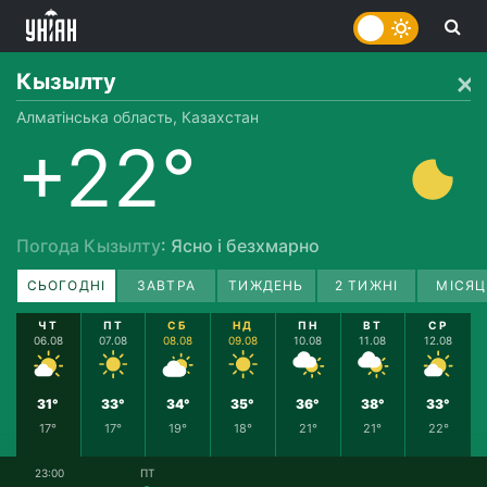
Кызылту
Алматінська область, Казахстан
+22°
Погода Кызылту
: Ясно і безхмарно
СЬОГОДНІ
ЗАВТРА
ТИЖДЕНЬ
2 ТИЖНІ
МІСЯЦ
ЧТ
ПТ
СБ
НД
ПН
ВТ
СР
06.08
07.08
08.08
09.08
10.08
11.08
12.08
31°
33°
34°
35°
36°
38°
33°
17°
17°
19°
18°
21°
21°
22°
23:00
ПТ