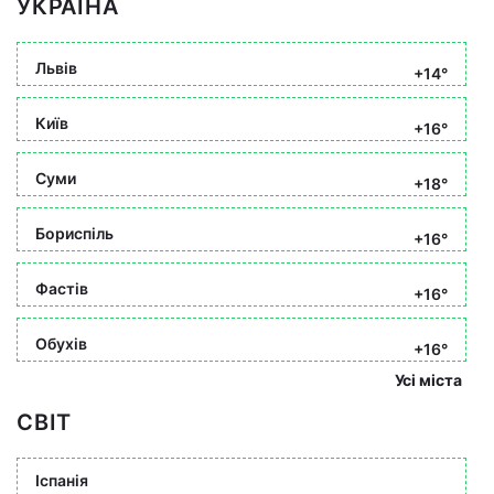
УКРАЇНА
Львів
+14°
Київ
+16°
Суми
+18°
Бориспіль
+16°
Фастів
+16°
Обухів
+16°
Усі міста
СВІТ
Іспанія