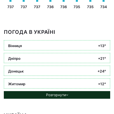
737
737
737
736
736
735
735
734
ПОГОДА В УКРАЇНІ
Вінниця
+13°
Дніпро
+21°
Донецьк
+24°
Житомир
+12°
Розгорнути