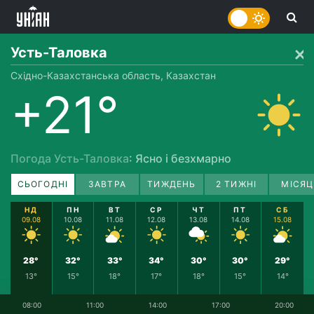
Усть-Таловка
Східно-Казахстанська область, Казахстан
+21°
Погода Усть-Таловка
: Ясно і безхмарно
СЬОГОДНІ
ЗАВТРА
ТИЖДЕНЬ
2 ТИЖНІ
МІСЯЦ
НД
ПН
ВТ
СР
ЧТ
ПТ
СБ
09.08
10.08
11.08
12.08
13.08
14.08
15.08
28°
32°
33°
34°
30°
30°
29°
13°
15°
18°
17°
18°
15°
14°
08:00
11:00
14:00
17:00
20:00