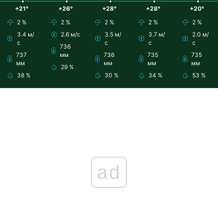
+21°
+26°
+28°
+28°
+20°
2 %
2 %
2 %
2 %
2 %
3.4 м/
2.6 м/с
3.5 м/
3.7 м/
2.0 м/
с
с
с
с
736
737
мм
736
735
735
мм
мм
мм
мм
29 %
38 %
30 %
34 %
53 %
ad