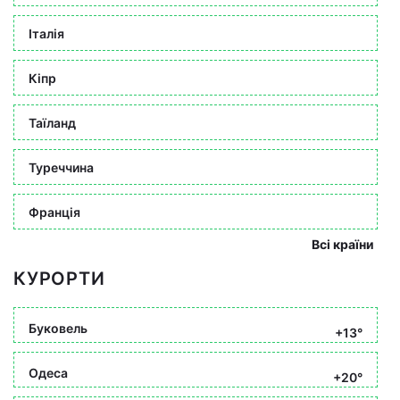
Італія
Кіпр
Таїланд
Туреччина
Франція
Всі країни
КУРОРТИ
Буковель
+13°
Одеса
+20°