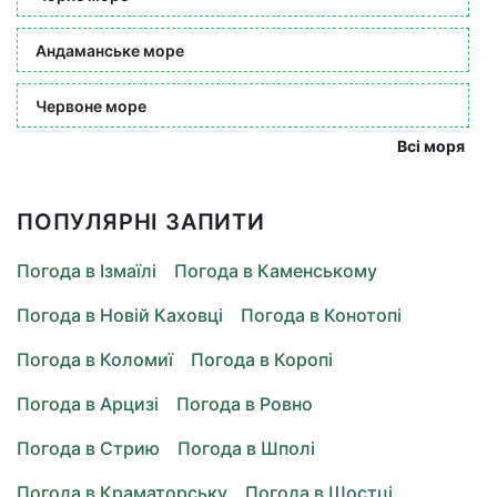
Андаманське море
Червоне море
Всі моря
ПОПУЛЯРНІ ЗАПИТИ
Погода в Ізмаїлі
Погода в Каменському
Погода в Новій Каховці
Погода в Конотопі
Погода в Коломиї
Погода в Коропі
Погода в Арцизі
Погода в Ровно
Погода в Стрию
Погода в Шполі
Погода в Краматорську
Погода в Шостці