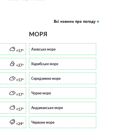
Всі новини про погоду
МОРЯ
Азовське море
+17°
Карибське море
+27°
Середземне море
+17°
Чорне море
+17°
Андаманське море
+17°
Червоне море
+24°