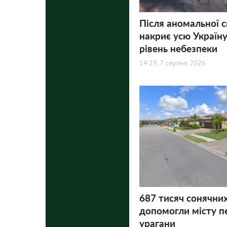
Після аномальної 
накриє усю Україну
рівень небезпеки
14:29, 7 серпня 2026
687 тисяч сонячни
допомогли місту п
урагани