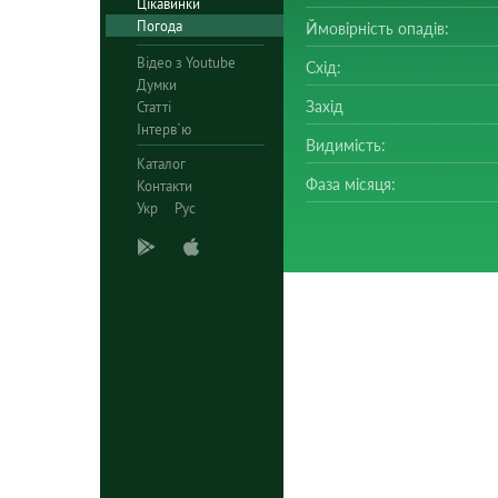
Цікавинки
Погода
Ймовірність опадів:
Відео з Youtube
Схід:
Думки
Захід
Статті
Інтерв`ю
Видимість:
Каталог
Фаза місяця:
Контакти
Укр
Рус