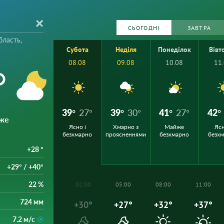
СЬОГОДНІ
ЗАВТРА
бласть,
Субота
Неділя
Понеділок
Вівт
08.08
09.08
10.08
11
°
39°
27°
39°
30°
41°
27°
42°
же
Ясно і
Хмарно з
Майже
Ясн
безхмарно
проясненнями
безхмарно
безх
+28 °
+29° / +40°
22 %
02:00
05:00
08:00
11:00
724 мм
+30°
+27°
+32°
+37°
7.2 м/с