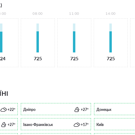
)
5:00
08:00
11:00
14:00
24
725
725
725
ЇНІ
+22°
Дніпро
+27°
Донецьк
+27°
Івано-Франківськ
+17°
Київ