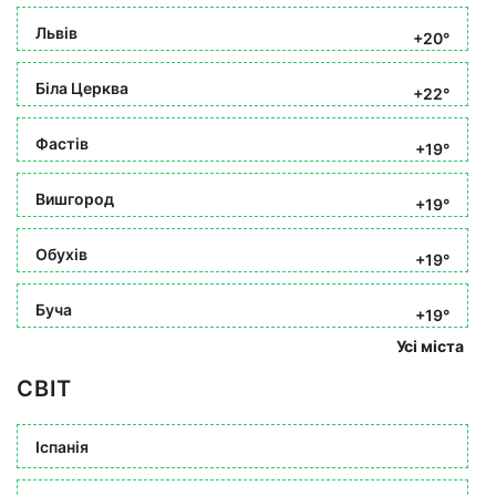
Львів
+20°
Біла Церква
+22°
Фастів
+19°
Вишгород
+19°
Обухів
+19°
Буча
+19°
Усі міста
СВІТ
Іспанія