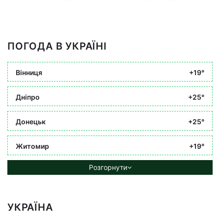
ПОГОДА В УКРАЇНІ
Вінниця
+19°
Дніпро
+25°
Донецьк
+25°
Житомир
+19°
Розгорнути
УКРАЇНА