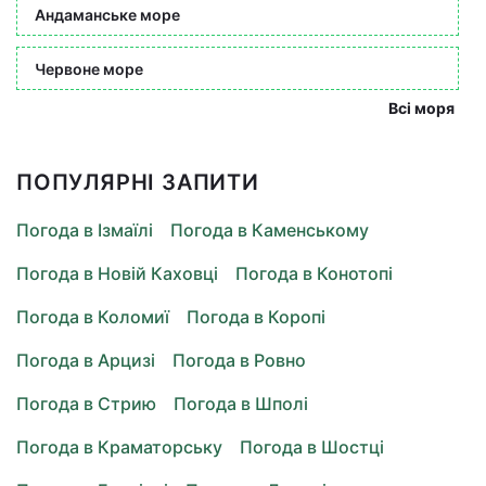
Андаманське море
Червоне море
Всі моря
ПОПУЛЯРНІ ЗАПИТИ
Погода в Ізмаїлі
Погода в Каменському
Погода в Новій Каховці
Погода в Конотопі
Погода в Коломиї
Погода в Коропі
Погода в Арцизі
Погода в Ровно
Погода в Стрию
Погода в Шполі
Погода в Краматорську
Погода в Шостці