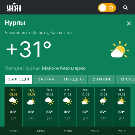
Нурлы
Алматінська область, Казахстан
+31°
Погода Нурлы
: Майже безхмарно
СЬОГОДНІ
ЗАВТРА
ТИЖДЕНЬ
2 ТИЖНІ
МІСЯЦ
СБ
НД
ПН
ВТ
СР
ЧТ
ПТ
08.08
09.08
10.08
11.08
12.08
13.08
14.08
33°
36°
35°
36°
37°
32°
33°
19°
17°
21°
22°
21°
23°
21°
11:00
14:00
17:00
20:00
23:00