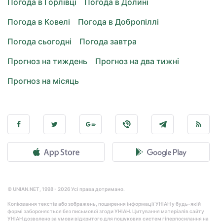
Погода в Горлівці
Погода в Долині
Погода в Ковелі
Погода в Добропіллі
Погода сьогодні
Погода завтра
Прогноз на тиждень
Прогноз на два тижні
Прогноз на місяць
© UNIAN.NET, 1998 - 2026 Усі права дотримано.
Копіювання текстів або зображень, поширення інформації УНІАН у будь-якій
формі забороняється без письмової згоди УНІАН. Цитування матеріалів сайту
УНІАН дозволено за умови відкритого для пошукових систем гіперпосилання на