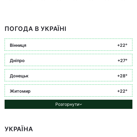
ПОГОДА В УКРАЇНІ
Вінниця
+22°
Дніпро
+27°
Донецьк
+28°
Житомир
+22°
Розгорнути
УКРАЇНА