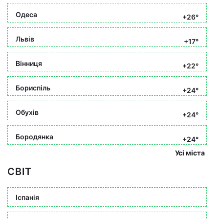
Одеса
+26°
Львів
+17°
Вінниця
+22°
Бориспіль
+24°
Обухів
+24°
Бородянка
+24°
Усі міста
СВІТ
Іспанія