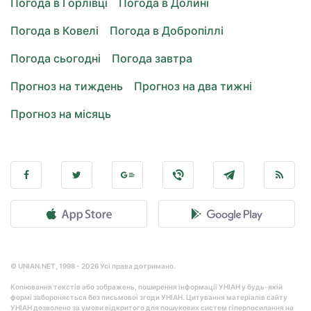
Погода в Горлівці
Погода в Долині
Погода в Ковелі
Погода в Добропіллі
Погода сьогодні
Погода завтра
Прогноз на тиждень
Прогноз на два тижні
Прогноз на місяць
© UNIAN.NET, 1998 - 2026 Усі права дотримано.
Копіювання текстів або зображень, поширення інформації УНІАН у будь-якій
формі забороняється без письмової згоди УНІАН. Цитування матеріалів сайту
УНІАН дозволено за умови відкритого для пошукових систем гіперпосилання на