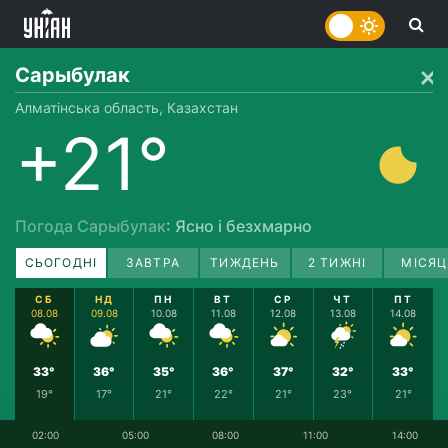
Сарыбулак
Алматінська область, Казахстан
+21°
Погода Сарыбулак
: Ясно і безхмарно
СЬОГОДНІ
ЗАВТРА
ТИЖДЕНЬ
2 ТИЖНІ
МІСЯЦ
СБ
НД
ПН
ВТ
СР
ЧТ
ПТ
08.08
09.08
10.08
11.08
12.08
13.08
14.08
33°
36°
35°
36°
37°
32°
33°
19°
17°
21°
22°
21°
23°
21°
02:00
05:00
08:00
11:00
14:00