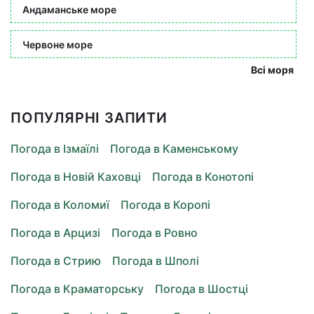
Андаманське море
Червоне море
Всі моря
ПОПУЛЯРНІ ЗАПИТИ
Погода в Ізмаїлі
Погода в Каменському
Погода в Новій Каховці
Погода в Конотопі
Погода в Коломиї
Погода в Коропі
Погода в Арцизі
Погода в Ровно
Погода в Стрию
Погода в Шполі
Погода в Краматорську
Погода в Шостці