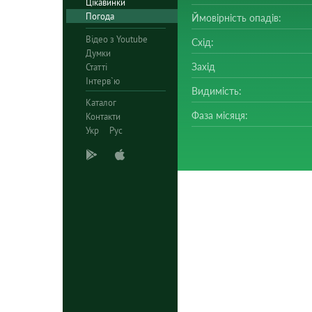
Цікавинки
Погода
Ймовірність опадів:
Відео з Youtube
Схід:
Думки
Захід
Статті
Інтерв`ю
Видимість:
Каталог
Фаза місяця:
Контакти
Укр
Рус