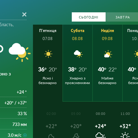
СЬОГОДНІ
ЗАВТРА
бласть,
П'ятниця
Субота
Неділя
Поне
07.08
08.08
09.08
10
°
36°
20°
38°
20°
40°
22°
40°
рно з
Ясно і
Хмарно з
Майже
Ясн
безхмарно
проясненнями
безхмарно
безх
+24 °
+20° / +37°
33 %
02:00
05:00
08:00
11:00
733 мм
+22°
+20°
+24°
+32°
3.0 м/с