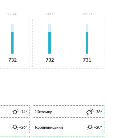
17:00
20:00
23:00
732
732
731
+24°
Житомир
+26°
+26°
Кропивницький
+20°