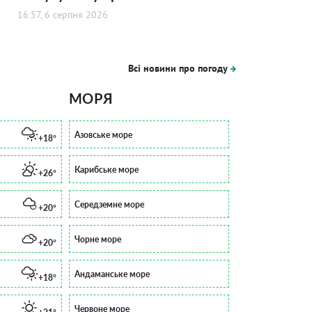
16:57, 6 серпня 2026
Всі новини про погоду
МОРЯ
Азовське море
+18°
Карибське море
+26°
Середземне море
+20°
Чорне море
+20°
Андаманське море
+18°
Червоне море