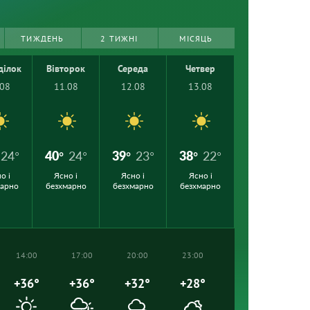
ТИЖДЕНЬ
2 ТИЖНІ
МІСЯЦЬ
ділок
Вівторок
Середа
Четвер
.08
11.08
12.08
13.08
24°
40°
24°
39°
23°
38°
22°
о і
Ясно і
Ясно і
Ясно і
марно
безхмарно
безхмарно
безхмарно
14:00
17:00
20:00
23:00
+36°
+36°
+32°
+28°