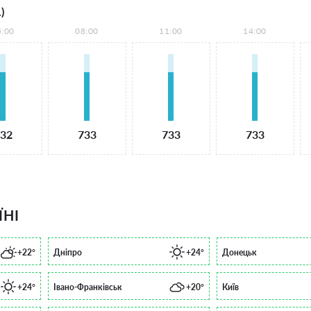
)
5:00
08:00
11:00
14:00
32
733
733
733
ЇНІ
+22°
Дніпро
+24°
Донецьк
+24°
Івано-Франківськ
+20°
Київ