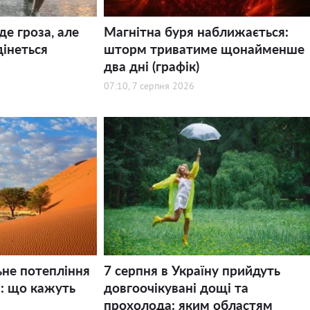
де гроза, але
Магнітна буря наближається:
дінеться
шторм триватиме щонайменше
два дні (графік)
07:10, 7 серпня 2026
ьне потепління
7 серпня в Україну прийдуть
і: що кажуть
довгоочікувані дощі та
прохолода: яким областям