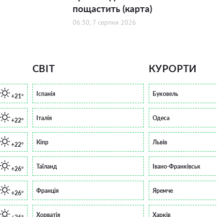
пощастить (карта)
06:30, 7 серпня 2026
СВІТ
КУРОРТИ
Іспанія
Буковель
+21°
Італія
Одеса
+22°
Кіпр
Львів
+22°
Таїланд
Івано-Франківськ
+26°
Франція
Яремче
+26°
Хорватія
Харків