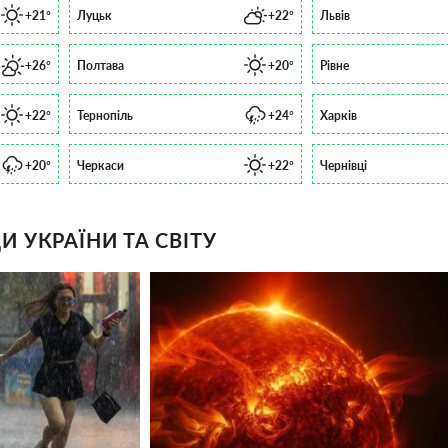
+21°
Луцьк
+22°
Львів
+26°
Полтава
+20°
Рівне
+22°
Тернопіль
+24°
Харків
+20°
Черкаси
+22°
Чернівці
 УКРАЇНИ ТА СВІТУ