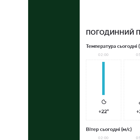
ПОГОДИННИЙ 
Температура сьогодні (
02:00
0
+22°
+
Вітер сьогодні (м/с)
02:00
0