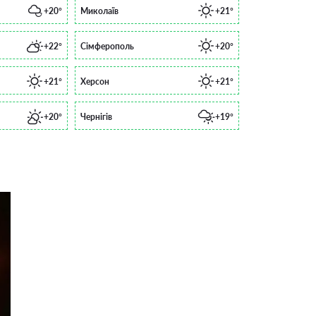
+20°
Миколаїв
+21°
+22°
Сімферополь
+20°
+21°
Херсон
+21°
+20°
Чернігів
+19°