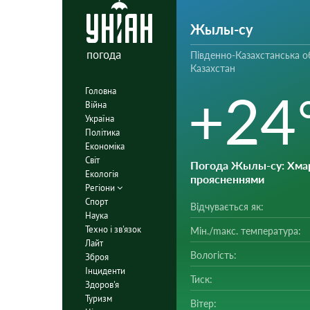
Жылы-су
погода
Південно-Казахстанська о
Казахстан
+24
Головна
Війна
Україна
Політика
Економіка
Світ
Погода Жылы-су
: Хма
Екологія
проясненнями
Регіони
Спорт
Відчувається як:
Наука
Техно і зв'язок
Мін./mакс. температура:
Лайт
Вологість:
Зброя
Інциденти
Тиск:
Здоров'я
Туризм
Вітер: