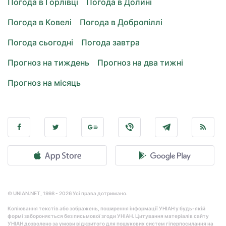
Погода в Горлівці
Погода в Долині
Погода в Ковелі
Погода в Добропіллі
Погода сьогодні
Погода завтра
Прогноз на тиждень
Прогноз на два тижні
Прогноз на місяць
© UNIAN.NET, 1998 - 2026 Усі права дотримано.
Копіювання текстів або зображень, поширення інформації УНІАН у будь-якій
формі забороняється без письмової згоди УНІАН. Цитування матеріалів сайту
УНІАН дозволено за умови відкритого для пошукових систем гіперпосилання на