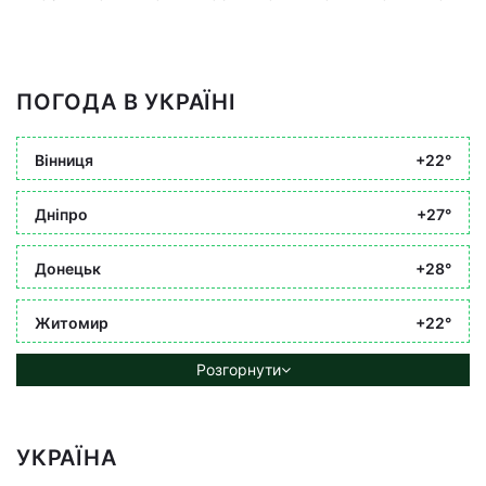
ПОГОДА В УКРАЇНІ
Вінниця
+22°
Дніпро
+27°
Донецьк
+28°
Житомир
+22°
Розгорнути
УКРАЇНА