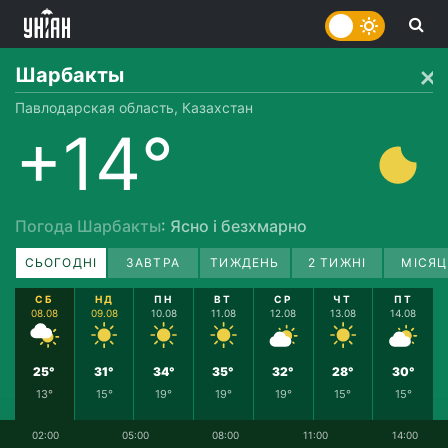
Шарбакты
Павлодарская область, Казахстан
+14°
Погода Шарбакты
: Ясно і безхмарно
СЬОГОДНІ
ЗАВТРА
ТИЖДЕНЬ
2 ТИЖНІ
МІСЯЦ
СБ
НД
ПН
ВТ
СР
ЧТ
ПТ
08.08
09.08
10.08
11.08
12.08
13.08
14.08
25°
31°
34°
35°
32°
28°
30°
13°
15°
19°
19°
19°
15°
15°
02:00
05:00
08:00
11:00
14:00