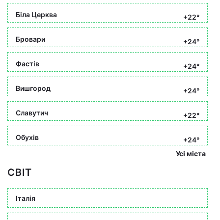
Біла Церква
+22°
Бровари
+24°
Фастів
+24°
Вишгород
+24°
Славутич
+22°
Обухів
+24°
Усі міста
СВІТ
Італія