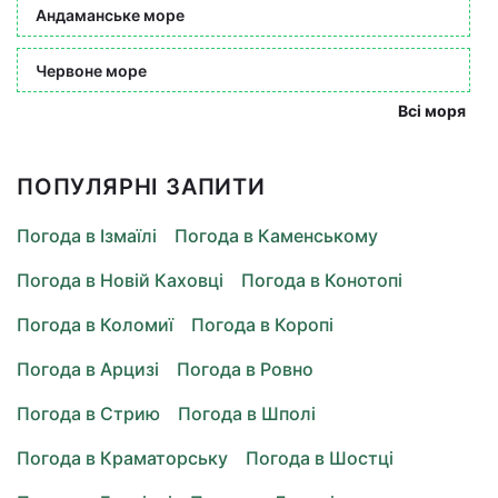
Андаманське море
Червоне море
Всі моря
ПОПУЛЯРНІ ЗАПИТИ
Погода в Ізмаїлі
Погода в Каменському
Погода в Новій Каховці
Погода в Конотопі
Погода в Коломиї
Погода в Коропі
Погода в Арцизі
Погода в Ровно
Погода в Стрию
Погода в Шполі
Погода в Краматорську
Погода в Шостці