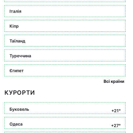
Італія
Кіпр
Таїланд
Туреччина
Єгипет
Всі країни
КУРОРТИ
Буковель
+21°
Одеса
+27°