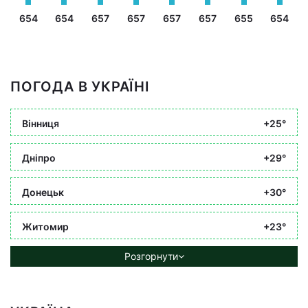
654
654
657
657
657
657
655
654
ПОГОДА В УКРАЇНІ
Вінниця
+25°
Дніпро
+29°
Донецьк
+30°
Житомир
+23°
Розгорнути