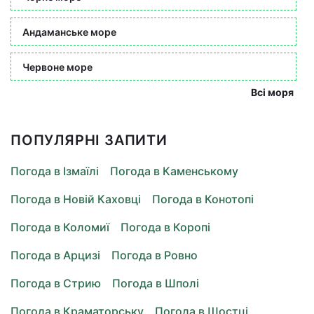
Андаманське море
Червоне море
Всі моря
ПОПУЛЯРНІ ЗАПИТИ
Погода в Ізмаїлі
Погода в Каменському
Погода в Новій Каховці
Погода в Конотопі
Погода в Коломиї
Погода в Коропі
Погода в Арцизі
Погода в Ровно
Погода в Стрию
Погода в Шполі
Погода в Краматорську
Погода в Шостці