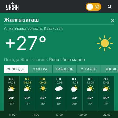
Жалгызагаш
Алматінська область, Казахстан
+27°
Погода Жалгызагаш
: Ясно і безхмарно
СЬОГОДНІ
ЗАВТРА
ТИЖДЕНЬ
2 ТИЖНІ
МІСЯЦ
ПТ
СБ
НД
ПН
ВТ
СР
ЧТ
07.08
08.08
09.08
10.08
11.08
12.08
13.08
29°
29°
32°
33°
33°
32°
29°
15°
16°
15°
19°
20°
19°
16°
11:00
14:00
17:00
20:00
23:00