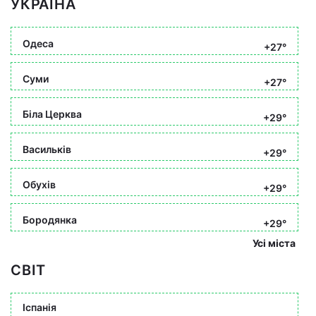
УКРАЇНА
Одеса
+27°
Суми
+27°
Біла Церква
+29°
Васильків
+29°
Обухів
+29°
Бородянка
+29°
Усі міста
СВІТ
Іспанія