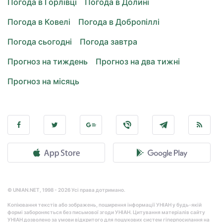
Погода в Горлівці
Погода в Долині
Погода в Ковелі
Погода в Добропіллі
Погода сьогодні
Погода завтра
Прогноз на тиждень
Прогноз на два тижні
Прогноз на місяць
© UNIAN.NET, 1998 - 2026 Усі права дотримано.
Копіювання текстів або зображень, поширення інформації УНІАН у будь-якій
формі забороняється без письмової згоди УНІАН. Цитування матеріалів сайту
УНІАН дозволено за умови відкритого для пошукових систем гіперпосилання на