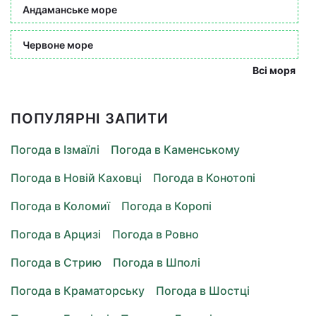
Андаманське море
Червоне море
Всі моря
ПОПУЛЯРНІ ЗАПИТИ
Погода в Ізмаїлі
Погода в Каменському
Погода в Новій Каховці
Погода в Конотопі
Погода в Коломиї
Погода в Коропі
Погода в Арцизі
Погода в Ровно
Погода в Стрию
Погода в Шполі
Погода в Краматорську
Погода в Шостці