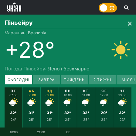
Піньейру
Мараньян, Бразилія
+28°
Погода Піньейру
: Ясно і безхмарно
СЬОГОДНІ
ЗАВТРА
ТИЖДЕНЬ
2 ТИЖНІ
МІСЯЦ
ПТ
СБ
НД
ПН
ВТ
СР
ЧТ
07.08
08.08
09.08
10.08
11.08
12.08
13.08
32°
31°
31°
32°
32°
29°
32°
24°
25°
25°
24°
25°
24°
23°
18:00
21:00
СБ