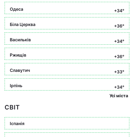
Одеса
+34°
Біла Церква
+36°
Васильків
+34°
Ржищів
+36°
Славутич
+33°
Ірпінь
+34°
Усі міста
СВІТ
Іспанія