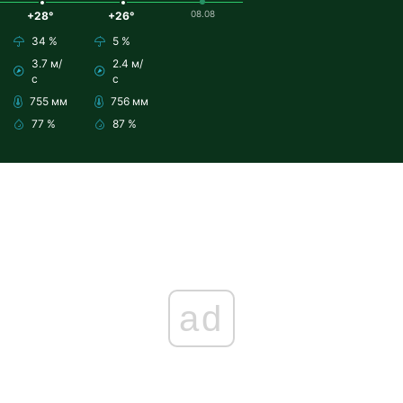
08.08
+28°
+26°
34 %
5 %
3.7 м/
2.4 м/
с
с
755 мм
756 мм
77 %
87 %
ad