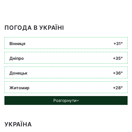
ПОГОДА В УКРАЇНІ
Вінниця
+31°
Дніпро
+35°
Донецьк
+36°
Житомир
+28°
Розгорнути
УКРАЇНА