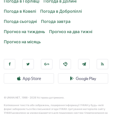
Погода в Горлівці
Погода в Долині
Погода в Ковелі
Погода в Добропіллі
Погода сьогодні
Погода завтра
Прогноз на тиждень
Прогноз на два тижні
Прогноз на місяць
© UNIAN.NET, 1998 - 2026 Усі права дотримано.
Копіювання текстів або зображень, поширення інформації УНІАН у будь-якій
формі забороняється без письмової згоди УНІАН. Цитування матеріалів сайту
УНІАН дозволено за умови відкритого для пошукових систем гіперпосилання на