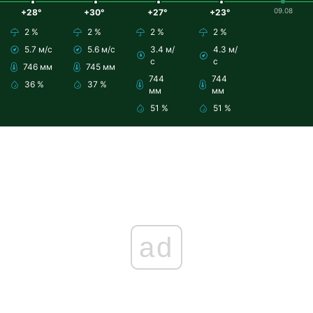
09.08
+28°
+30°
+27°
+23°
2 %
2 %
2 %
2 %
5.7 м/с
5.6 м/с
3.4 м/
4.3 м/
с
с
746 мм
745 мм
744
744
36 %
37 %
мм
мм
51 %
51 %
ad