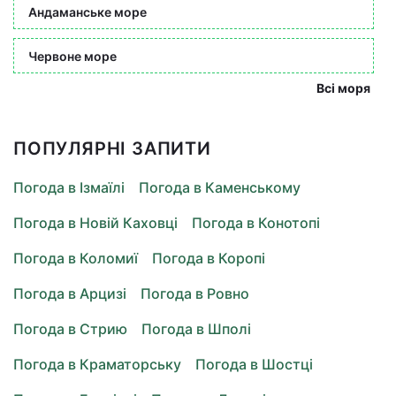
Андаманське море
Червоне море
Всі моря
ПОПУЛЯРНІ ЗАПИТИ
Погода в Ізмаїлі
Погода в Каменському
Погода в Новій Каховці
Погода в Конотопі
Погода в Коломиї
Погода в Коропі
Погода в Арцизі
Погода в Ровно
Погода в Стрию
Погода в Шполі
Погода в Краматорську
Погода в Шостці