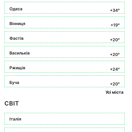
Одеса
+34°
Вінниця
+19°
Фастів
+20°
Васильків
+20°
Ржищів
+24°
Буча
+20°
Усі міста
СВІТ
Італія