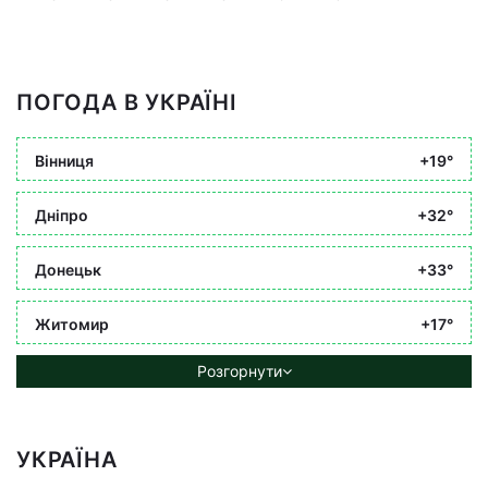
ПОГОДА В УКРАЇНІ
Вінниця
+19°
Дніпро
+32°
Донецьк
+33°
Житомир
+17°
Розгорнути
УКРАЇНА