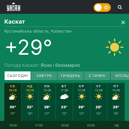
Каскат
Кустанайська область, Казахстан
+29°
Погода Каскат
: Ясно і безхмарно
СЬОГОДНІ
ЗАВТРА
ТИЖДЕНЬ
2 ТИЖНІ
МІСЯЦ
СБ
НД
ПН
ВТ
СР
ЧТ
ПТ
08.08
09.08
10.08
11.08
12.08
13.08
14.08
30°
32°
36°
23°
26°
28°
28°
15°
18°
21°
15°
13°
14°
18°
14:00
17:00
20:00
23:00
НД