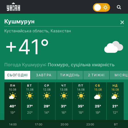
Кушмурун
Кустанайська область, Казахстан
+41°
Погода Кушмурун
: Похмуро, суцільна хмарність
СЬОГОДНІ
ЗАВТРА
ТИЖДЕНЬ
2 ТИЖНІ
МІСЯЦ
ПН
ВТ
СР
ЧТ
ПТ
СБ
НД
10.08
11.08
12.08
13.08
14.08
15.08
16.08
40°
27°
29°
31°
35°
25°
21°
19°
20°
14°
16°
18°
19°
12°
14:00
17:00
20:00
23:00
ВТ