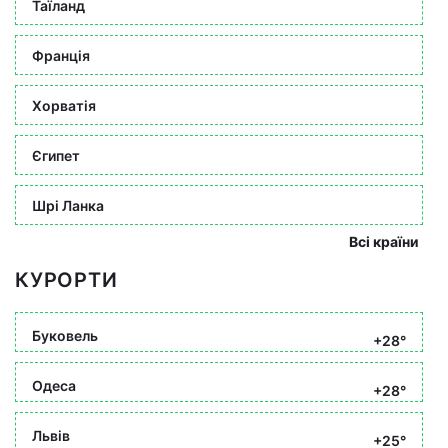
Таїланд
Франція
Хорватія
Єгипет
Шрі Ланка
Всі країни
КУРОРТИ
Буковель
+28°
Одеса
+28°
Львів
+25°