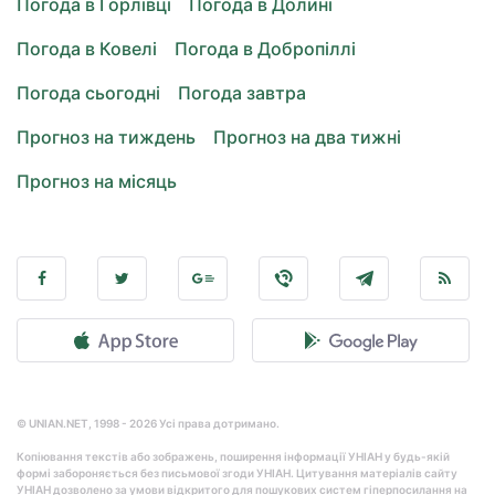
Погода в Горлівці
Погода в Долині
Погода в Ковелі
Погода в Добропіллі
Погода сьогодні
Погода завтра
Прогноз на тиждень
Прогноз на два тижні
Прогноз на місяць
© UNIAN.NET, 1998 - 2026 Усі права дотримано.
Копіювання текстів або зображень, поширення інформації УНІАН у будь-якій
формі забороняється без письмової згоди УНІАН. Цитування матеріалів сайту
УНІАН дозволено за умови відкритого для пошукових систем гіперпосилання на