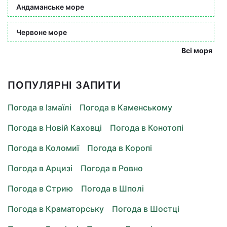
Андаманське море
Червоне море
Всі моря
ПОПУЛЯРНІ ЗАПИТИ
Погода в Ізмаїлі
Погода в Каменському
Погода в Новій Каховці
Погода в Конотопі
Погода в Коломиї
Погода в Коропі
Погода в Арцизі
Погода в Ровно
Погода в Стрию
Погода в Шполі
Погода в Краматорську
Погода в Шостці