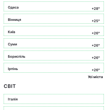
Одеса
+28°
Вінниця
+25°
Київ
+26°
Суми
+26°
Бориспіль
+26°
Ірпінь
+26°
Усі міста
СВІТ
Італія