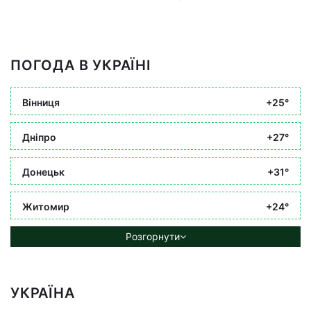
ПОГОДА В УКРАЇНІ
Вінниця
+25°
Дніпро
+27°
Донецьк
+31°
Житомир
+24°
Розгорнути
УКРАЇНА