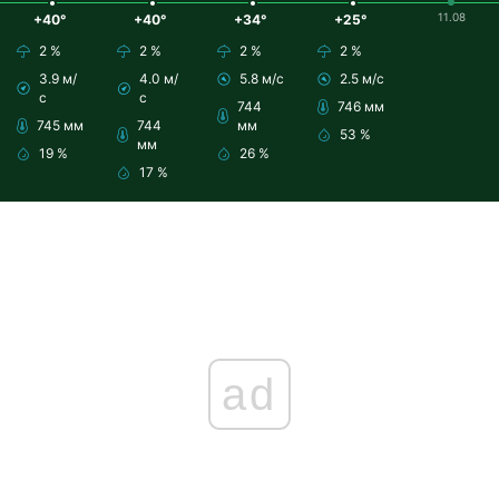
11.08
+40°
+40°
+34°
+25°
2 %
2 %
2 %
2 %
3.9 м/
4.0 м/
5.8 м/с
2.5 м/с
с
с
744
746 мм
745 мм
744
мм
53 %
мм
19 %
26 %
17 %
ad