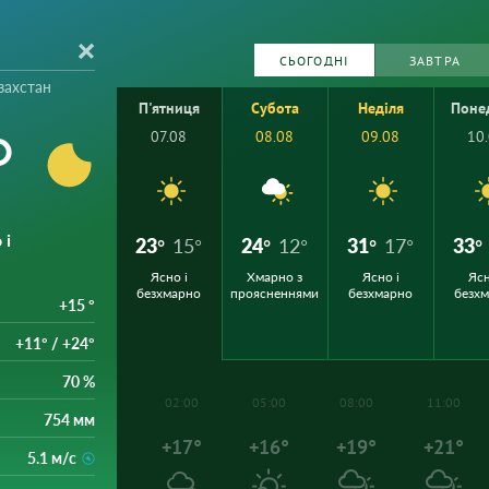
СЬОГОДНІ
ЗАВТРА
захстан
П'ятниця
Субота
Неділя
Поне
°
07.08
08.08
09.08
10
 і
23°
15°
24°
12°
31°
17°
33°
Ясно і
Хмарно з
Ясно і
Ясн
безхмарно
проясненнями
безхмарно
безх
+15 °
+11° / +24°
70 %
02:00
05:00
08:00
11:00
754 мм
+17°
+16°
+19°
+21°
5.1 м/с