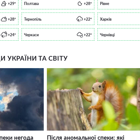
+29°
Полтава
+28°
Рівне
+28°
Тернопіль
+22°
Харків
+24°
Черкаси
+22°
Чернівці
 УКРАЇНИ ТА СВІТУ
спеки негода
Після аномальної спеки: які