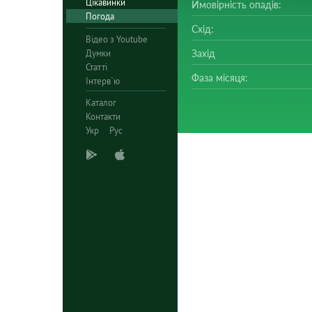
Цікавинки
Ймовірність опадів:
Погода
Схід:
Відео з Youtube
Думки
Захід
Статті
Фаза місяця:
Інтерв`ю
Каталог
Контакти
Укр
Рус