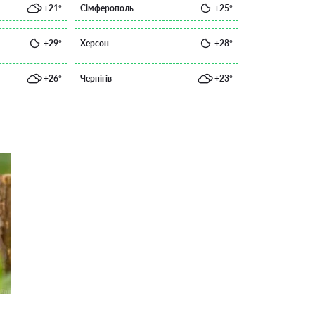
+21°
Сімферополь
+25°
+29°
Херсон
+28°
+26°
Чернігів
+23°