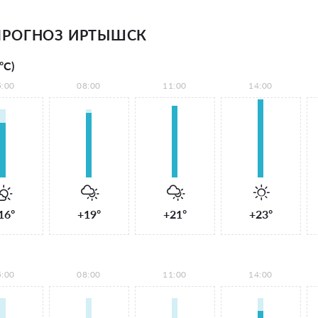
ПРОГНОЗ ИРТЫШСК
°С)
5:00
08:00
11:00
14:00
16°
+19°
+21°
+23°
5:00
08:00
11:00
14:00