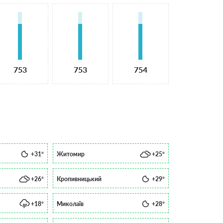
753
753
754
+31°
Житомир
+25°
+26°
Кропивницький
+29°
+18°
Миколаїв
+28°