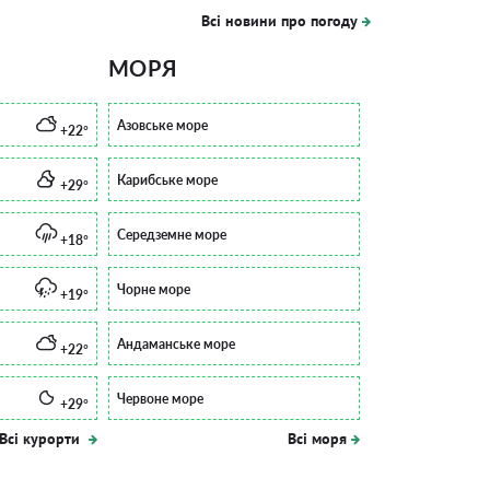
Всі новини про погоду
МОРЯ
Азовське море
+22°
Карибське море
+29°
Середземне море
+18°
Чорне море
+19°
Андаманське море
+22°
Червоне море
+29°
Всі курорти
Всі моря