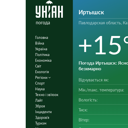
Иртышск
погода
Павлодарская область, Ка
+15
Головна
Війна
Україна
Політика
Економіка
Погода Иртышск
: Ясно
Світ
безхмарно
Екологія
Регіони
Відчувається як:
Спорт
Наука
Мін./mакс. температура:
Техно і зв'язок
Вологість:
Лайт
Зброя
Тиск:
Інциденти
Здоров'я
Вітер:
Туризм