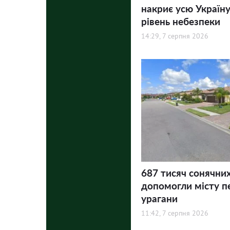
накриє усю Україну
рівень небезпеки
14:29, 7 серпня 2026
687 тисяч сонячни
допомогли місту п
урагани
11:42, 7 серпня 2026