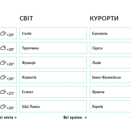
СВІТ
КУРОРТИ
Італія
Буковель
+26°
Туреччина
Одеса
+28°
Франція
Львів
+26°
Хорватія
Івано-Франківськ
+26°
Єгипет
Яремче
+23°
Шрі Ланка
Харків
+26°
сі міста
Всі країни