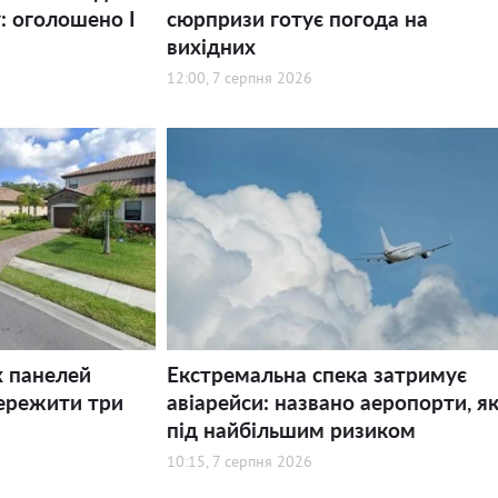
: оголошено І
сюрпризи готує погода на
вихідних
12:00, 7 серпня 2026
х панелей
Екстремальна спека затримує
ережити три
авіарейси: названо аеропорти, як
під найбільшим ризиком
10:15, 7 серпня 2026