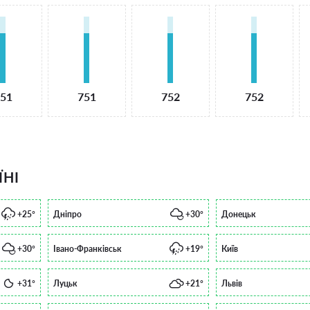
51
751
752
752
ЇНІ
+25°
Дніпро
+30°
Донецьк
+30°
Івано-Франківськ
+19°
Київ
+31°
Луцьк
+21°
Львів