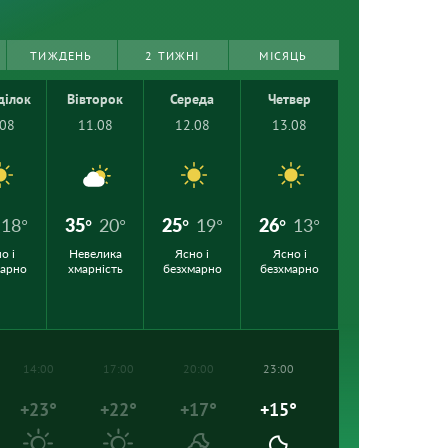
ТИЖДЕНЬ
2 ТИЖНІ
МІСЯЦЬ
ділок
Вівторок
Середа
Четвер
.08
11.08
12.08
13.08
18°
35°
20°
25°
19°
26°
13°
о і
Невелика
Ясно і
Ясно і
марно
хмарність
безхмарно
безхмарно
14:00
17:00
20:00
23:00
+23°
+22°
+17°
+15°