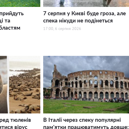
 прийдуть
7 серпня у Києві буде гроза, але
і та
спека нікуди не подінеться
бластям
17:00, 6 серпня 2026
еред тюленів
В Італії через спеку популярні
тися вірус
пам'ятки працюватимуть довше: