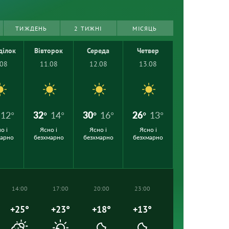
ТИЖДЕНЬ
2 ТИЖНІ
МІСЯЦЬ
ділок
Вівторок
Середа
Четвер
.08
11.08
12.08
13.08
12°
32°
14°
30°
16°
26°
13°
о і
Ясно і
Ясно і
Ясно і
марно
безхмарно
безхмарно
безхмарно
14:00
17:00
20:00
23:00
+25°
+23°
+18°
+13°