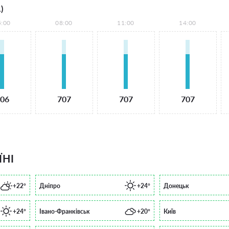
)
5:00
08:00
11:00
14:00
06
707
707
707
ЇНІ
+22°
Дніпро
+24°
Донецьк
+24°
Івано-Франківськ
+20°
Київ