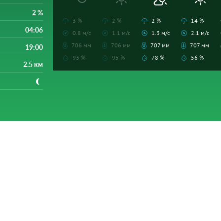
2 %
3 %
2 %
2 %
14 %
04:06
0.8 м/с
1.1 м/с
1.3 м/с
2.1 м/с
706 мм
706 мм
707 мм
707 мм
19:00
93 %
95 %
78 %
56 %
2.5 км