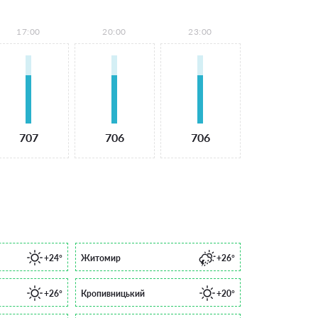
17:00
20:00
23:00
707
706
706
+24°
Житомир
+26°
+26°
Кропивницький
+20°