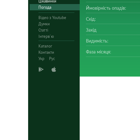
Цікавинки
Погода
Ймовірність опадів:
Відео з Youtube
Схід:
Думки
Захід
Статті
Інтерв`ю
Видимість:
Каталог
Фаза місяця:
Контакти
Укр
Рус