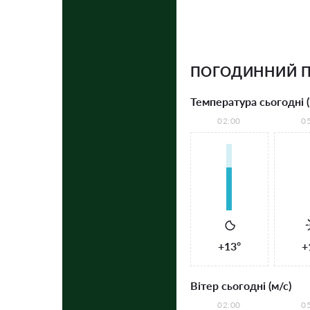
ПОГОДИННИЙ П
Температура сьогодні (
02:00
0
+13°
+
Вітер сьогодні (м/с)
02:00
0