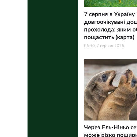
7 серпня в Україну
довгоочікувані дощ
прохолода: яким о
пощастить (карта)
06:30, 7 серпня 2026
Через Ель-Ніньо с
може різко пошири