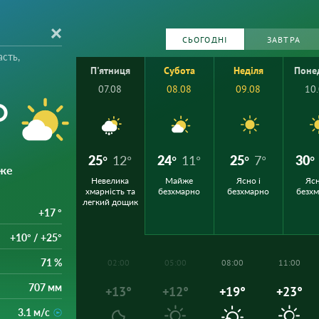
СЬОГОДНІ
ЗАВТРА
сть,
П'ятниця
Субота
Неділя
Поне
07.08
08.08
09.08
10
°
25°
12°
24°
11°
25°
7°
30°
же
Невелика
Майже
Ясно і
Ясн
хмарність та
безхмарно
безхмарно
безх
легкий дощик
+17 °
+10° / +25°
71 %
02:00
05:00
08:00
11:00
707 мм
+13°
+12°
+19°
+23°
3.1 м/с