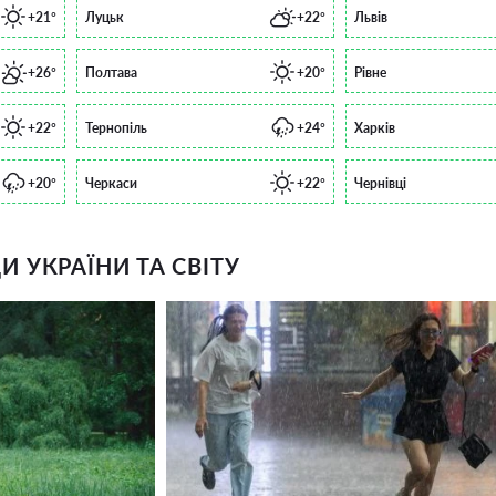
+21°
Луцьк
+22°
Львів
+26°
Полтава
+20°
Рівне
+22°
Тернопіль
+24°
Харків
+20°
Черкаси
+22°
Чернівці
 УКРАЇНИ ТА СВІТУ