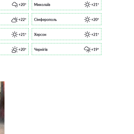
+20°
Миколаїв
+21°
+22°
Сімферополь
+20°
+21°
Херсон
+21°
+20°
Чернігів
+19°