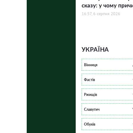
сказу: у чому прич
16:57, 6 серпня 2026
УКРАЇНА
Вінниця
Фастів
Ржищів
Славутич
Обухів