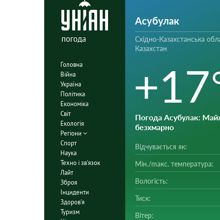
Асубулак
погода
Східно-Казахстанська обла
Казахстан
+17
Головна
Війна
Україна
Політика
Економіка
Світ
Погода Асубулак
: Май
Екологія
безхмарно
Регіони
Спорт
Відчувається як:
Наука
Техно і зв'язок
Мін./mакс. температура:
Лайт
Вологість:
Зброя
Інциденти
Тиск:
Здоров'я
Туризм
Вітер: