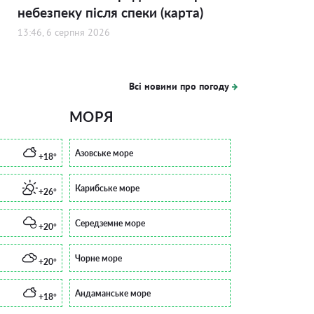
небезпеку після спеки (карта)
13:46, 6 серпня 2026
Всі новини про погоду
МОРЯ
Азовське море
+18°
Карибське море
+26°
Середземне море
+20°
Чорне море
+20°
Андаманське море
+18°