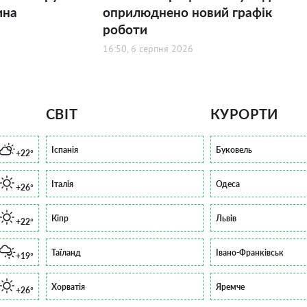
ина
оприлюднено новий графік
роботи
16:50, 6 серпня 2026
СВІТ
КУРОРТИ
Іспанія
Буковель
+22°
Італія
Одеса
+26°
Кіпр
Львів
+22°
Таїланд
Івано-Франківськ
+19°
Хорватія
Яремче
+26°