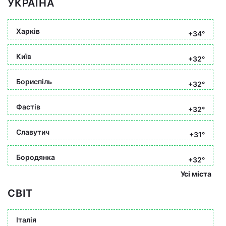
УКРАЇНА
Харків
+34°
Київ
+32°
Бориспіль
+32°
Фастів
+32°
Славутич
+31°
Бородянка
+32°
Усі міста
СВІТ
Італія