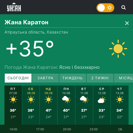
Жана Каратон
Атірауська область, Казахстан
+35°
Погода Жана Каратон
: Ясно і безхмарно
СЬОГОДНІ
ЗАВТРА
ТИЖДЕНЬ
2 ТИЖНІ
МІСЯЦ
ПТ
СБ
НД
ПН
ВТ
СР
ЧТ
07.08
08.08
09.08
10.08
11.08
12.08
13.08
36°
38°
41°
40°
37°
33°
34°
21°
23°
24°
27°
27°
23°
22°
14:00
17:00
20:00
23:00
СБ