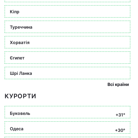
Кіпр
Туреччина
Хорватія
Єгипет
Шрі Ланка
Всі країни
КУРОРТИ
Буковель
+31°
Одеса
+30°