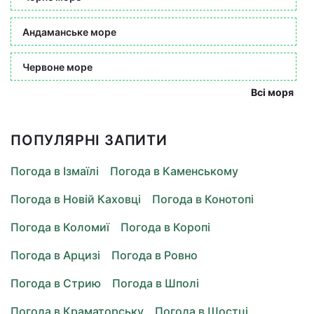
Андаманське море
Червоне море
Всі моря
ПОПУЛЯРНІ ЗАПИТИ
Погода в Ізмаїлі
Погода в Каменському
Погода в Новій Каховці
Погода в Конотопі
Погода в Коломиї
Погода в Коропі
Погода в Арцизі
Погода в Ровно
Погода в Стрию
Погода в Шполі
Погода в Краматорську
Погода в Шостці