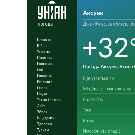
Аксуек
погода
Джамбульська область, Ка
+32
Головна
Війна
Україна
Політика
Економіка
Погода Аксуек
: Ясно і
Світ
Екологія
Відчувається як:
Регіони
Спорт
Мін./mакс. температура:
Наука
Вологість:
Техно і зв'язок
Лайт
Тиск:
Зброя
Інциденти
Вітер:
Здоров'я
Туризм
Ймовірність опадів: