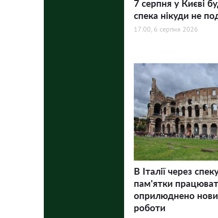
7 серпня у Києві бу
спека нікуди не по
17:00, 6 серпня 2026
В Італії через спек
пам'ятки працюва
оприлюднено нови
роботи