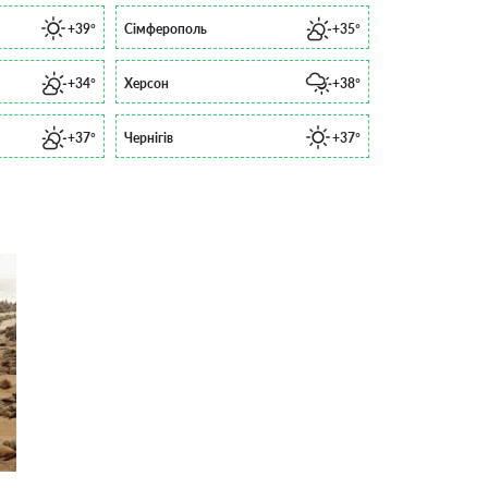
+39°
Сімферополь
+35°
+34°
Херсон
+38°
+37°
Чернігів
+37°