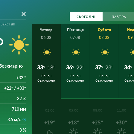
СЬОГОДНІ
ЗАВТРА
захстан
Четвер
П'ятниця
Субота
Нед
°
06.08
07.08
08.08
09
 безхмарно
33°
18°
36°
22°
37°
23°
34°
Ясно і
Ясно і
Ясно і
Ясн
+32 °
безхмарно
безхмарно
безхмарно
безх
+22° / +33°
32 %
710 мм
02:00
05:00
08:00
11:00
3.5 м/с
+19°
+18°
+25°
+30°
3 %