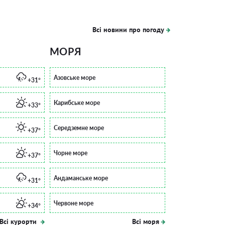
Всі новини про погоду
МОРЯ
Азовське море
+31°
Карибське море
+33°
Середземне море
+37°
Чорне море
+37°
Андаманське море
+31°
Червоне море
+34°
Всі курорти
Всі моря