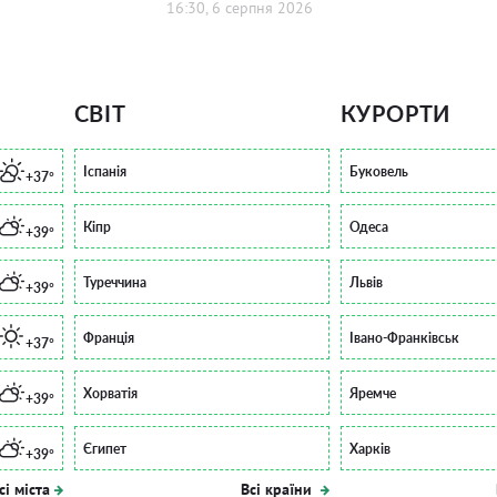
16:30, 6 серпня 2026
СВІТ
КУРОРТИ
Іспанія
Буковель
+37°
Кіпр
Одеса
+39°
Туреччина
Львів
+39°
Франція
Івано-Франківськ
+37°
Хорватія
Яремче
+39°
Єгипет
Харків
+39°
сі міста
Всі країни