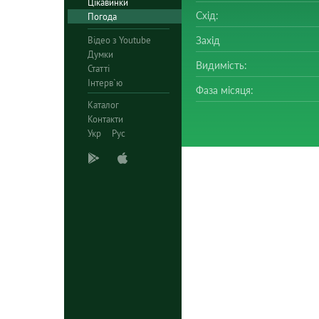
Цікавинки
Схід:
Погода
Відео з Youtube
Захід
Думки
Видимість:
Статті
Інтерв`ю
Фаза місяця:
Каталог
Контакти
Укр
Рус