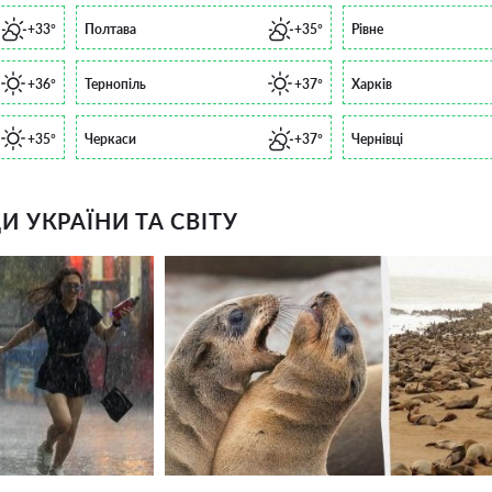
+33°
Полтава
+35°
Рівне
+36°
Тернопіль
+37°
Харків
+35°
Черкаси
+37°
Чернівці
 УКРАЇНИ ТА СВІТУ