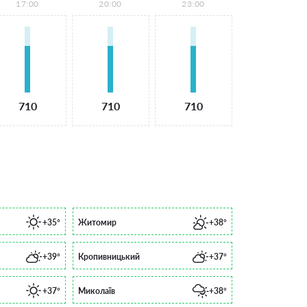
17:00
20:00
23:00
710
710
710
+35°
Житомир
+38°
+39°
Кропивницький
+37°
+37°
Миколаїв
+38°