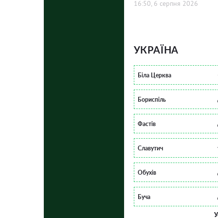
16:50, 6 серпня 2026
УКРАЇНА
Біла Церква
Бориспіль
Фастів
Славутич
Обухів
Буча
У