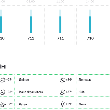
5:00
08:00
11:00
14:00
10
711
711
710
ЇНІ
+37°
Дніпро
+34°
Донецьк
+34°
Івано-Франківськ
+37°
Київ
+36°
Луцьк
+39°
Львів