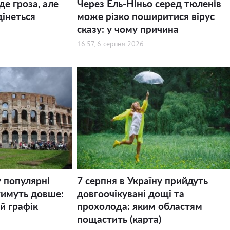
де гроза, але
Через Ель-Ніньо серед тюленів
дінеться
може різко поширитися вірус
сказу: у чому причина
16:57, 6 серпня 2026
у популярні
7 серпня в Україну прийдуть
тимуть довше:
довгоочікувані дощі та
й графік
прохолода: яким областям
пощастить (карта)