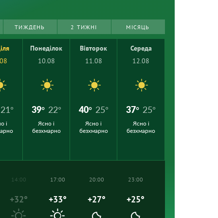
ТИЖДЕНЬ
2 ТИЖНІ
МІСЯЦЬ
іля
Понеділок
Вівторок
Середа
.08
10.08
11.08
12.08
21°
39°
22°
40°
25°
37°
25°
о і
Ясно і
Ясно і
Ясно і
марно
безхмарно
безхмарно
безхмарно
14:00
17:00
20:00
23:00
+32°
+33°
+27°
+25°