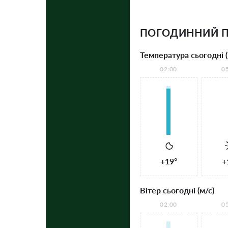
ПОГОДИННИЙ П
Температура сьогодні (
02:00
0
+19°
+
Вітер сьогодні (м/с)
02:00
0