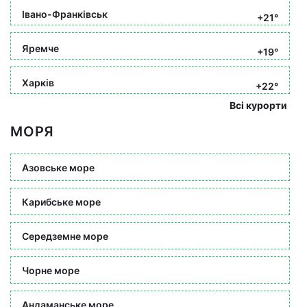
Івано-Франківськ
+21°
Яремче
+19°
Харків
+22°
Всі курорти
МОРЯ
Азовське море
Карибське море
Середземне море
Чорне море
Андаманське море