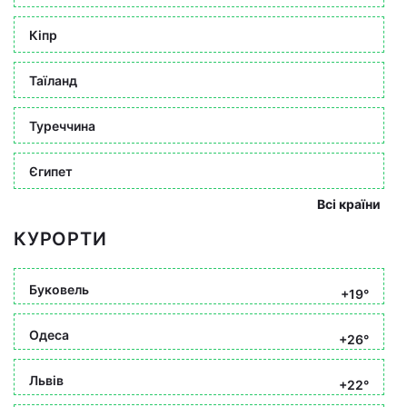
Кіпр
Таїланд
Туреччина
Єгипет
Всі країни
КУРОРТИ
Буковель
+19°
Одеса
+26°
Львів
+22°