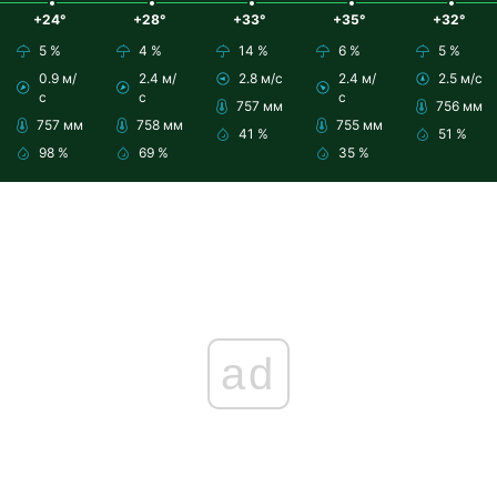
+24°
+28°
+33°
+35°
+32°
5 %
4 %
14 %
6 %
5 %
0.9 м/
2.4 м/
2.8 м/с
2.4 м/
2.5 м/с
с
с
с
757 мм
756 мм
757 мм
758 мм
755 мм
41 %
51 %
98 %
69 %
35 %
ad