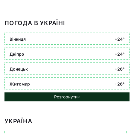
ПОГОДА В УКРАЇНІ
Вінниця
+24°
Дніпро
+24°
Донецьк
+26°
Житомир
+26°
Розгорнути
УКРАЇНА