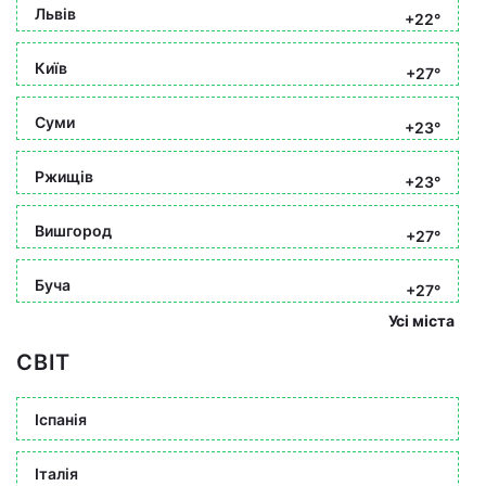
Львів
+22°
Київ
+27°
Суми
+23°
Ржищів
+23°
Вишгород
+27°
Буча
+27°
Усі міста
СВІТ
Іспанія
Італія