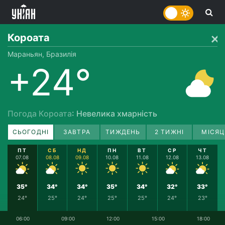
Короата
Мараньян, Бразилія
+24°
Погода Короата
: Невелика хмарність
СЬОГОДНІ
ЗАВТРА
ТИЖДЕНЬ
2 ТИЖНІ
МІСЯЦ
ПТ
СБ
НД
ПН
ВТ
СР
ЧТ
07.08
08.08
09.08
10.08
11.08
12.08
13.08
35°
34°
34°
35°
34°
32°
33°
24°
25°
24°
25°
25°
24°
23°
06:00
09:00
12:00
15:00
18:00