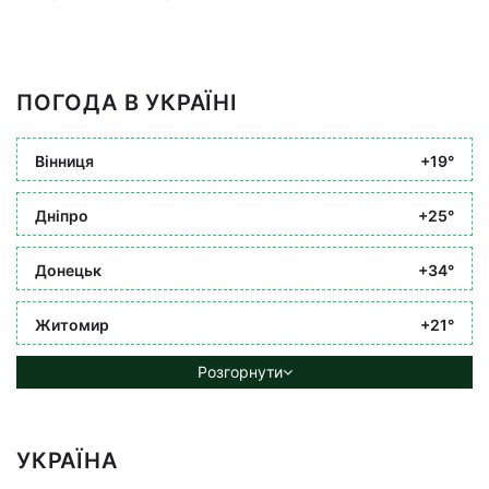
ПОГОДА В УКРАЇНІ
Вінниця
+19°
Дніпро
+25°
Донецьк
+34°
Житомир
+21°
Розгорнути
УКРАЇНА