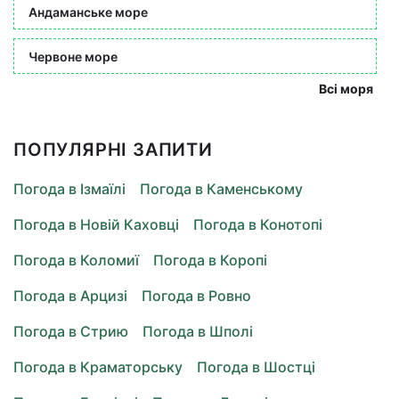
Андаманське море
Червоне море
Всі моря
ПОПУЛЯРНІ ЗАПИТИ
Погода в Ізмаїлі
Погода в Каменському
Погода в Новій Каховці
Погода в Конотопі
Погода в Коломиї
Погода в Коропі
Погода в Арцизі
Погода в Ровно
Погода в Стрию
Погода в Шполі
Погода в Краматорську
Погода в Шостці