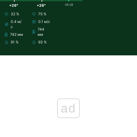
09.08
+26°
+26°
32 %
75 %
0.4 м/
0.1 м/с
с
744
742 мм
мм
91 %
93 %
ad