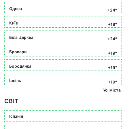
Одеса
+24°
Київ
+19°
Біла Церква
+24°
Бровари
+19°
Бородянка
+19°
Ірпінь
+19°
Усі міста
СВІТ
Іспанія