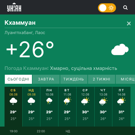
Кхаммуан
Луангпхабанг, Лаос
+26°
Погода Кхаммуан
: Хмарно, суцільна хмарність
СЬОГОДНІ
ЗАВТРА
ТИЖДЕНЬ
2 ТИЖНІ
МІСЯЦ
СБ
НД
ПН
ВТ
СР
ЧТ
ПТ
08.08
09.08
10.08
11.08
12.08
13.08
14.08
29°
29°
29°
29°
30°
30°
31°
25°
25°
25°
25°
25°
26°
26°
19:00
22:00
НД