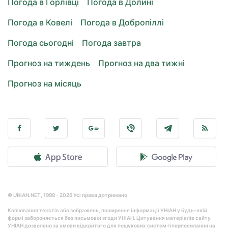
Погода в Горлівці
Погода в Долині
Погода в Ковелі
Погода в Добропіллі
Погода сьогодні
Погода завтра
Прогноз на тиждень
Прогноз на два тижні
Прогноз на місяць
© UNIAN.NET, 1998 - 2026 Усі права дотримано.
Копіювання текстів або зображень, поширення інформації УНІАН у будь-якій
формі забороняється без письмової згоди УНІАН. Цитування матеріалів сайту
УНІАН дозволено за умови відкритого для пошукових систем гіперпосилання на