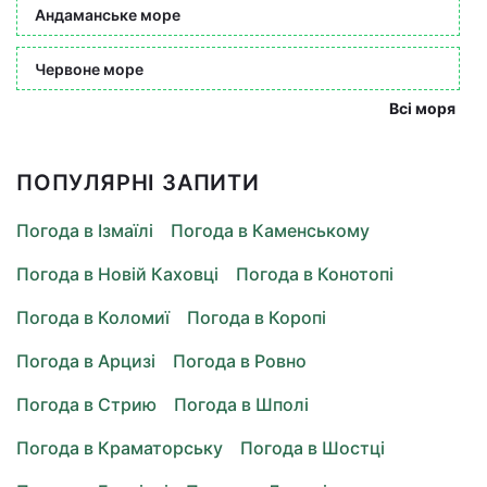
Андаманське море
Червоне море
Всі моря
ПОПУЛЯРНІ ЗАПИТИ
Погода в Ізмаїлі
Погода в Каменському
Погода в Новій Каховці
Погода в Конотопі
Погода в Коломиї
Погода в Коропі
Погода в Арцизі
Погода в Ровно
Погода в Стрию
Погода в Шполі
Погода в Краматорську
Погода в Шостці