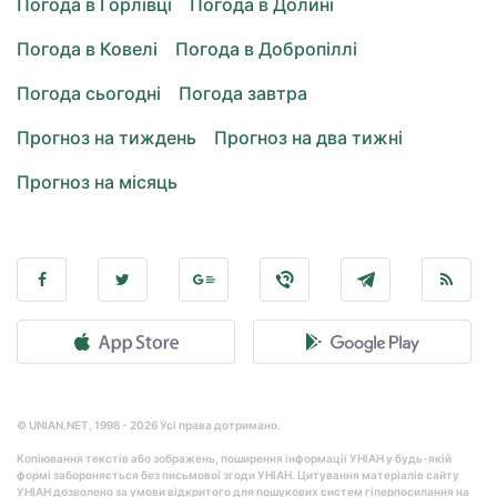
Погода в Горлівці
Погода в Долині
Погода в Ковелі
Погода в Добропіллі
Погода сьогодні
Погода завтра
Прогноз на тиждень
Прогноз на два тижні
Прогноз на місяць
© UNIAN.NET, 1998 - 2026 Усі права дотримано.
Копіювання текстів або зображень, поширення інформації УНІАН у будь-якій
формі забороняється без письмової згоди УНІАН. Цитування матеріалів сайту
УНІАН дозволено за умови відкритого для пошукових систем гіперпосилання на