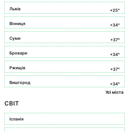
Львів
+25°
Вінниця
+34°
Суми
+37°
Бровари
+34°
Ржищів
+37°
Вишгород
+34°
Усі міста
СВІТ
Іспанія