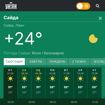
Сайда
Сайда, Ліван
+24°
Погода Сайда
: Ясно і безхмарно
СЬОГОДНІ
ЗАВТРА
ТИЖДЕНЬ
2 ТИЖНІ
МІСЯЦ
ПТ
СБ
НД
ПН
ВТ
СР
ЧТ
07.08
08.08
09.08
10.08
11.08
12.08
13.08
31°
32°
31°
32°
32°
33°
33°
24°
24°
24°
25°
26°
27°
27°
00:00
03:00
06:00
09:00
12:00