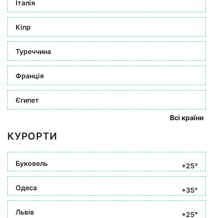
Італія
Кіпр
Туреччина
Франція
Єгипет
Всі країни
КУРОРТИ
Буковель
+25°
Одеса
+35°
Львів
+25°