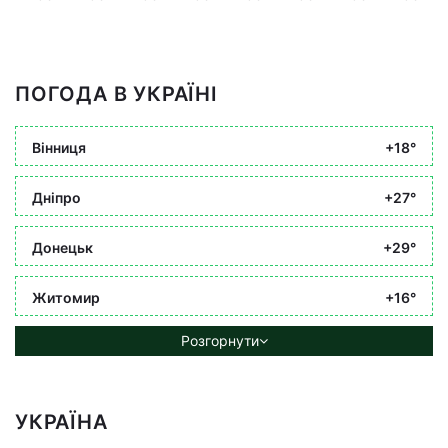
ПОГОДА В УКРАЇНІ
Вінниця
+18°
Дніпро
+27°
Донецьк
+29°
Житомир
+16°
Розгорнути
УКРАЇНА