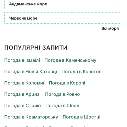
Андаманське море
Червоне море
Всі моря
ПОПУЛЯРНІ ЗАПИТИ
Погода в Ізмаїлі
Погода в Каменському
Погода в Новій Каховці
Погода в Конотопі
Погода в Коломиї
Погода в Коропі
Погода в Арцизі
Погода в Ровно
Погода в Стрию
Погода в Шполі
Погода в Краматорську
Погода в Шостці