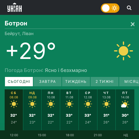
Ботрон
Бейрут, Ліван
+29°
Погода Ботрон
: Ясно і безхмарно
СЬОГОДНІ
ЗАВТРА
ТИЖДЕНЬ
2 ТИЖНІ
МІСЯЦ
СБ
НД
ПН
ВТ
СР
ЧТ
ПТ
08.08
09.08
10.08
11.08
12.08
13.08
14.08
32°
32°
32°
33°
33°
31°
30°
24°
23°
22°
22°
24°
26°
26°
12:00
15:00
18:00
21:00
НД