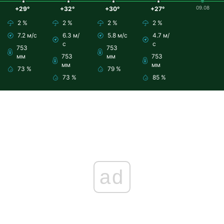
09.08
+29°
+32°
+30°
+27°
2 %
2 %
2 %
2 %
7.2 м/с
6.3 м/
5.8 м/с
4.7 м/
с
с
753
753
мм
753
мм
753
мм
мм
73 %
79 %
73 %
85 %
ad