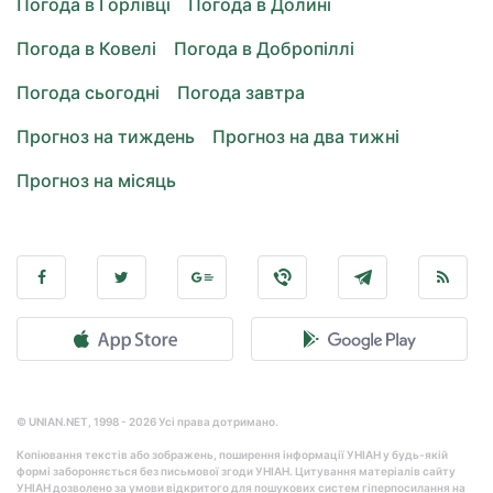
Погода в Горлівці
Погода в Долині
Погода в Ковелі
Погода в Добропіллі
Погода сьогодні
Погода завтра
Прогноз на тиждень
Прогноз на два тижні
Прогноз на місяць
© UNIAN.NET, 1998 - 2026 Усі права дотримано.
Копіювання текстів або зображень, поширення інформації УНІАН у будь-якій
формі забороняється без письмової згоди УНІАН. Цитування матеріалів сайту
УНІАН дозволено за умови відкритого для пошукових систем гіперпосилання на