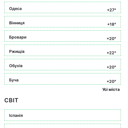
Одеса
+27°
Вінниця
+18°
Бровари
+20°
Ржищів
+22°
Обухів
+20°
Буча
+20°
Усі міста
СВІТ
Іспанія