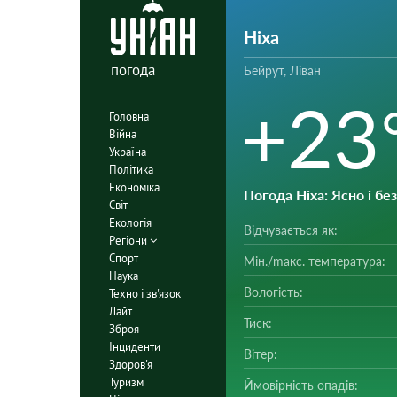
Ніха
погода
Бейрут, Ліван
+23
Головна
Війна
Україна
Політика
Економіка
Погода Ніха
: Ясно і б
Світ
Екологія
Відчувається як:
Регіони
Спорт
Мін./mакс. температура:
Наука
Вологість:
Техно і зв'язок
Лайт
Тиск:
Зброя
Інциденти
Вітер:
Здоров'я
Туризм
Ймовірність опадів: