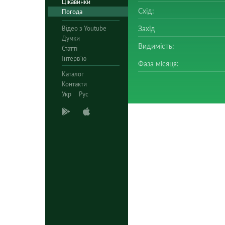
Цікавинки
Схід:
Погода
Відео з Youtube
Захід
Думки
Видимість:
Статті
Інтерв`ю
Фаза місяця:
Каталог
Контакти
Укр
Рус