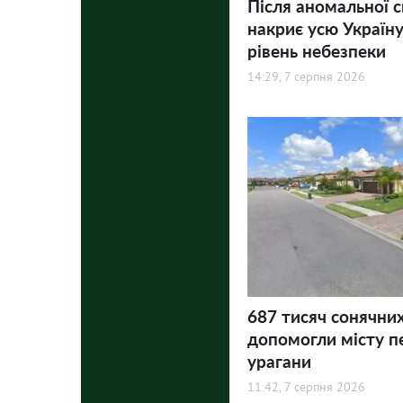
Після аномальної 
накриє усю Україну
рівень небезпеки
14:29, 7 серпня 2026
687 тисяч сонячни
допомогли місту п
урагани
11:42, 7 серпня 2026