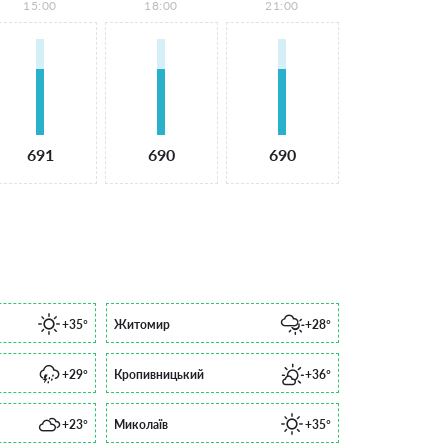
15:00
18:00
21:00
691
690
690
+35°
Житомир
+28°
+29°
Кропивницький
+36°
+23°
Миколаїв
+35°