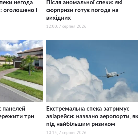
спеки негода
Після аномальної спеки: які
: оголошено І
сюрпризи готує погода на
вихідних
12:00, 7 серпня 2026
х панелей
Екстремальна спека затримує
ережити три
авіарейси: названо аеропорти, як
під найбільшим ризиком
10:15, 7 серпня 2026