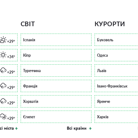
СВІТ
КУРОРТИ
Іспанія
Буковель
+29°
Кіпр
Одеса
+34°
Туреччина
Львів
+29°
Франція
Івано-Франківськ
+29°
Хорватія
Яремче
+29°
Єгипет
Харків
+29°
сі міста
Всі країни