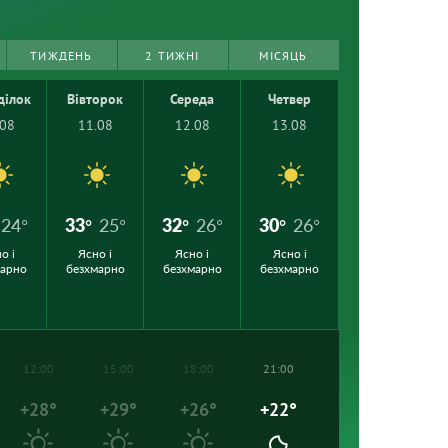
ТИЖДЕНЬ
2 ТИЖНІ
МІСЯЦЬ
ділок
Вівторок
Середа
Четвер
.08
11.08
12.08
13.08
24°
33°
25°
32°
26°
30°
26°
о і
Ясно і
Ясно і
Ясно і
марно
безхмарно
безхмарно
безхмарно
12:00
15:00
18:00
21:00
+28°
+29°
+26°
+22°