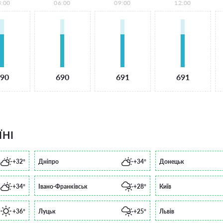
3:00
06:00
09:00
12:00
90
690
691
691
ЇНІ
+32°
Дніпро
+34°
Донецьк
+34°
Івано-Франківськ
+28°
Київ
+36°
Луцьк
+25°
Львів