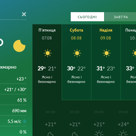
СЬОГОДНІ
ЗАВТРА
П'ятниця
Субота
Неділя
Поне
°
07.08
08.08
09.08
10
езхмарно
29°
21°
30°
22°
31°
23°
33°
Ясно і
Ясно і
Ясно і
Ясн
+23 °
безхмарно
безхмарно
безхмарно
безх
+21° / +30°
61 %
690 мм
00:00
03:00
06:00
09:00
5.5 м/с
+21°
+21°
+21°
+24°
0 %