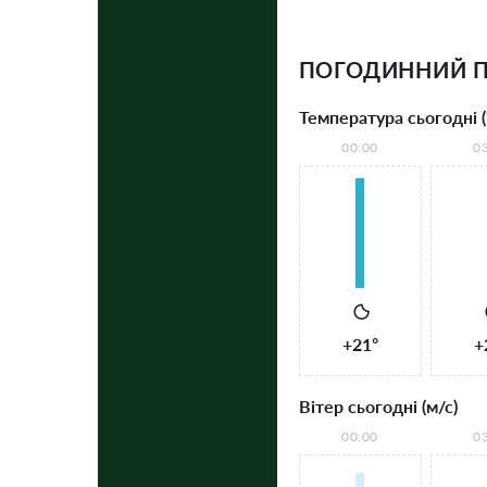
ПОГОДИННИЙ П
Температура сьогодні (
00:00
0
+21°
+
Вітер сьогодні (м/с)
00:00
0