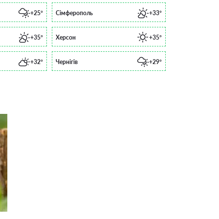
+25°
Сімферополь
+33°
+35°
Херсон
+35°
+32°
Чернігів
+29°