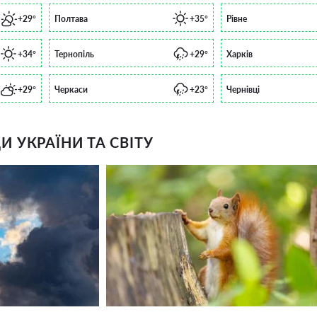
+29°
Полтава
+35°
Рівне
+34°
Тернопіль
+29°
Харків
+29°
Черкаси
+23°
Чернівці
 УКРАЇНИ ТА СВІТУ