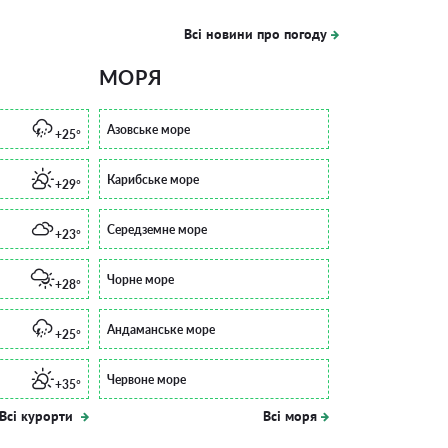
Всі новини про погоду
МОРЯ
Азовське море
+25°
Карибське море
+29°
Середземне море
+23°
Чорне море
+28°
Андаманське море
+25°
Червоне море
+35°
Всі курорти
Всі моря